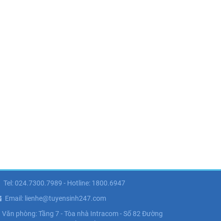
Tel: 024.7300.7989 - Hotline: 1800.6947
Email: lienhe@tuyensinh247.com
Văn phòng: Tầng 7 - Tòa nhà Intracom - Số 82 Đường