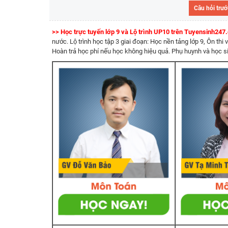
Câu hỏi trướ
>> Học trực tuyến lớp 9 và Lộ trình UP10 trên Tuyensinh24
nước. Lộ trình học tập 3 giai đoạn: Học nền tảng lớp 9, Ôn thi 
Hoàn trả học phí nếu học không hiệu quả. Phụ huynh và học si