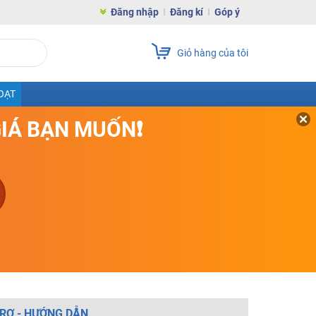
Đăng nhập
Đăng kí
Góp ý
Giỏ hàng của tôi
OẠT
GIÁ BẠN MUỐN❗
RỢ - HƯỚNG DẪN