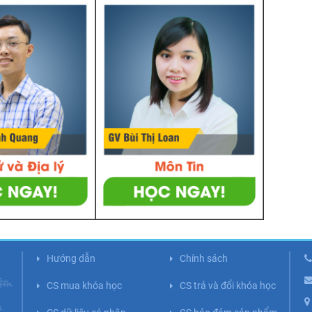
Hướng dẫn
Chính sách
CS mua khóa học
CS trả và đổi khóa học