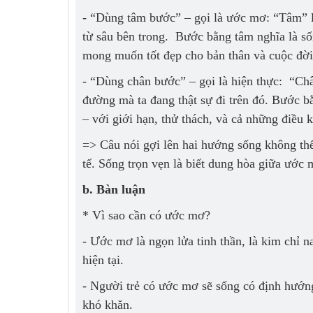
- “Dùng tâm bước” – gọi là ước mơ: “Tâm” là 
từ sâu bên trong. Bước bằng tâm nghĩa là s
mong muốn tốt đẹp cho bản thân và cuộc đời
- “Dùng chân bước” – gọi là hiện thực: “Chân
đường mà ta đang thật sự đi trên đó. Bước b
– với giới hạn, thử thách, và cả những điều
=> Câu nói gợi lên hai hướng sống không thể 
tế. Sống trọn vẹn là biết dung hòa giữa ước 
b. Bàn luận
* Vì sao cần có ước mơ?
- Ước mơ là ngọn lửa tinh thần, là kim chỉ 
hiện tại.
- Người trẻ có ước mơ sẽ sống có định hướng
khó khăn.