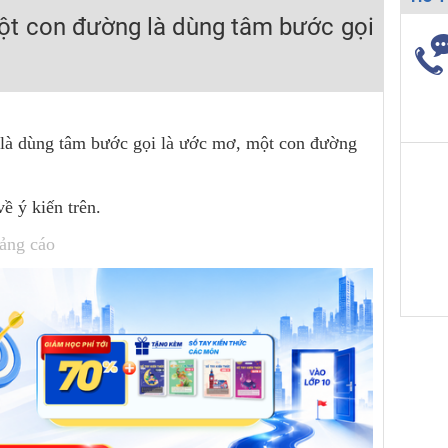
ột con đường là dùng tâm bước gọi
H ít nhất 25 điểm
 Tuyensinh247 (Từ 16-18/07/2025)
 là dùng tâm bước gọi là ước mơ, một con đường
năm 2018
ề ý kiến trên.
g lai!
 viên giỏi và nổi tiếng
ảng cáo