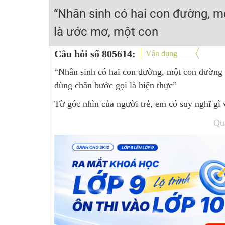
Học online lớp 2 với thầy cô giáo giỏi, nổi tiếng
“Nhân sinh có hai con đường, m
2K6! Lộ Trình Sun 2024 - Ba bước luyện thi TN THPT - Đ
là ước mơ, một con
Hot! Lễ hội đồng giá 449K - 499K toàn bộ khoá học tại
Câu hỏi số 805614:
Vận dụng
Khuyến Mãi Khoá Học 1K Chỉ Từ 11-13/09/2024
“Nhân sinh có hai con đường, một con đường
Đồng giá khóa học 499K - 399K (13/11-15/11)
dùng chân bước gọi là hiện thực”
Khai giảng các khóa lớp 9 Toán - Lý - Hóa - Văn - Anh 
Từ góc nhìn của người trẻ, em có suy nghĩ gì v
Khai giảng khóa Ngữ văn 7 - xây nền vững chắc cho tươn
Luyện thi vào lớp 10 môn Toán, Văn, Hóa, Anh, Lý với giáo
Qu