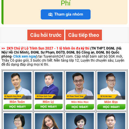
Phí
Câu hỏi trước
Câu tiếp theo
>> 2K9 Chú ý! Lộ Trình Sun 2027 - 1 lộ trình ôn đa kỳ thi
(TN THPT, ĐGNL (Hà
Nội/ Hồ Chí Minh), ĐGNL Sư Phạm, ĐGTD, ĐGNL Bộ Công an, ĐGNL Bộ Quốc
phòng
-
Click xem ngay
)
tại Tuyensinh247.com.
Cập nhật bám sát bộ SGK mới,
Thầy Cô giáo giỏi, 3 bước chi tiết: Nền tảng lớp 12; Luyện thi chuyên sâu; Luyện
đề đủ dạng đáp ứng mọi kì thi.