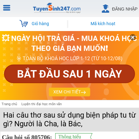
ĐĂNG NHẬP
Giỏ hàng
Mã kích hoạt
💥 NGÀY HỘI TRẢ GIÁ - MUA KHOÁ HỌC
THEO GIÁ BẠN MUỐN❗
🎯 TOÀN BỘ KHOÁ HỌC LỚP 1-12 (TỪ 10-12/08)
BẮT ĐẦU SAU 1 NGÀY
XEM CHI TIẾT
Trang chủ
Luyện thi đại học môn văn
Hai câu thơ sau sử dụng biện pháp tu từ
gì? Người là Cha, là Bác,
Câu hỏi số 805706:
Thông hiểu