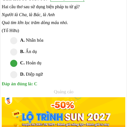
Hai câu thơ sau sử dụng biện pháp tu từ gì?
Người là Cha, là Bác, là Anh
Quả tim lớn lọc trăm dòng máu nhỏ.
(Tố Hữu)
A.
Nhân hóa
B.
Ẩn dụ
C.
Hoán dụ
D.
Điệp ngữ
Đáp án đúng là: C
Quảng cáo