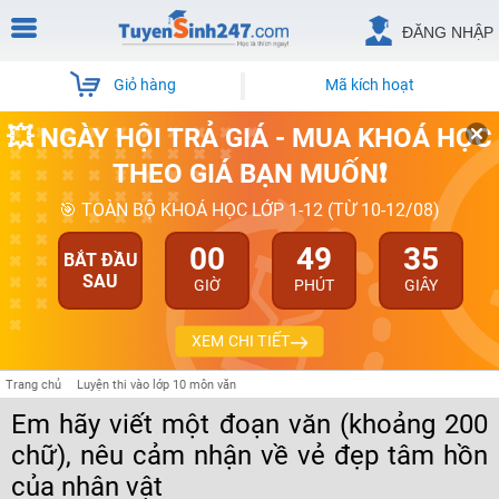
ĐĂNG NHẬP
Giỏ hàng
Mã kích hoạt
💥 NGÀY HỘI TRẢ GIÁ - MUA KHOÁ HỌC
THEO GIÁ BẠN MUỐN❗
🎯 TOÀN BỘ KHOÁ HỌC LỚP 1-12 (TỪ 10-12/08)
00
49
35
BẮT ĐẦU
SAU
GIỜ
PHÚT
GIÂY
XEM CHI TIẾT
Trang chủ
Luyện thi vào lớp 10 môn văn
Em hãy viết một đoạn văn (khoảng 200
chữ), nêu cảm nhận về vẻ đẹp tâm hồn
của nhân vật