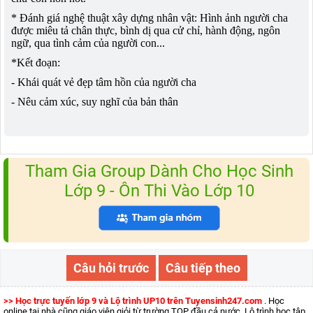
* Đánh giá nghệ thuật xây dựng nhân vật: Hình ảnh người cha
được miêu tả chân thực, bình dị qua cử chỉ, hành động, ngôn
ngữ, qua tình cảm của người con...
*Kết đoạn:
- Khái quát vẻ đẹp tâm hồn của người cha
- Nêu cảm xúc, suy nghĩ của bản thân
Tham Gia Group Dành Cho Học Sinh
Lớp 9 - Ôn Thi Vào Lớp 10
Câu hỏi trước
Câu tiếp theo
>> Học trực tuyến lớp 9 và Lộ trình UP10 trên Tuyensinh247.com
. Học
online tại nhà cũng giáo viên giỏi từ trường TOP đầu cả nước. Lộ trình học tập