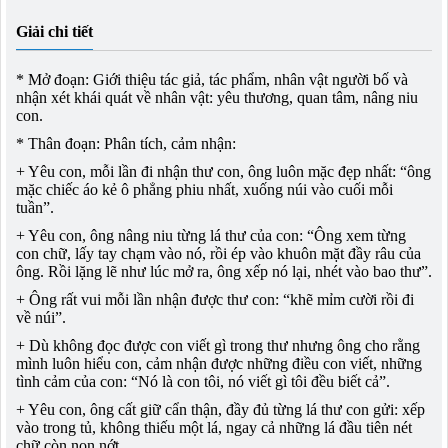
Giải chi tiết
* Mở đoạn: Giới thiệu tác giả, tác phẩm, nhân vật người bố và
nhận xét khái quát về nhân vật: yêu thương, quan tâm, nâng niu
con.
* Thân đoạn: Phân tích, cảm nhận:
+ Yêu con, mỗi lần đi nhận thư con, ông luôn mặc đẹp nhất: “ông
mặc chiếc áo kẻ ô phẳng phiu nhất, xuống núi vào cuối mỗi
tuần”.
+ Yêu con, ông nâng niu từng lá thư của con: “Ông xem từng
con chữ, lấy tay chạm vào nó, rồi ép vào khuôn mặt đầy râu của
ông. Rồi lặng lẽ như lúc mở ra, ông xếp nó lại, nhét vào bao thư”.
+ Ông rất vui mỗi lần nhận được thư con: “khẽ mỉm cười rồi đi
về núi”.
+ Dù không đọc được con viết gì trong thư nhưng ông cho rằng
mình luôn hiểu con, cảm nhận được những điều con viết, những
tình cảm của con: “Nó là con tôi, nó viết gì tôi đều biết cả”.
+ Yêu con, ông cất giữ cẩn thận, đầy đủ từng lá thư con gửi: xếp
vào trong tủ, không thiếu một lá, ngay cả những lá đầu tiên nét
chữ còn non nớt.