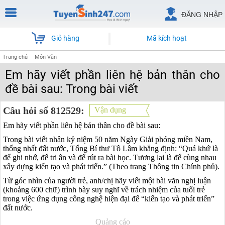
ĐĂNG NHẬP
Giỏ hàng
Mã kích hoạt
Trang chủ
Môn Văn
Em hãy viết phần liên hệ bản thân cho
đề bài sau: Trong bài viết
Câu hỏi số 812529:
Vận dụng
Em hãy viết phần liên hệ bản thân cho đề bài sau:
Trong bài viết nhân kỷ niệm 50 năm Ngày Giải phóng miền Nam,
thống nhất đất nước, Tổng Bí thư Tô Lâm khẳng định: “Quá khứ là
để ghi nhớ, để tri ân và để rút ra bài học. Tương lai là để cùng nhau
xây dựng kiến tạo và phát triển.” (Theo trang Thông tin Chính phủ).
Từ góc nhìn của người trẻ, anh/chị hãy viết một bài văn nghị luận
(khoảng 600 chữ) trình bày suy nghĩ về trách nhiệm của tuổi trẻ
trong việc ứng dụng công nghệ hiện đại để “kiến tạo và phát triển”
đất nước.
Quảng cáo