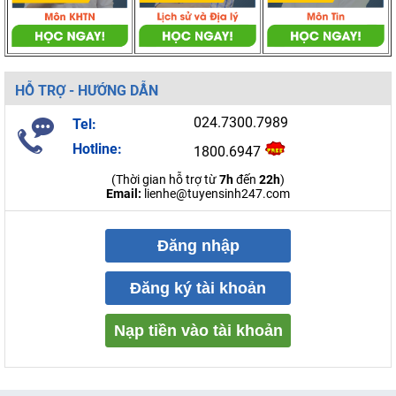
HỖ TRỢ - HƯỚNG DẪN
024.7300.7989
Tel:
Hotline:
1800.6947
(Thời gian hỗ trợ từ
7h
đến
22h
)
Email:
lienhe@tuyensinh247.com
Đăng nhập
Đăng ký tài khoản
Nạp tiền vào tài khoản