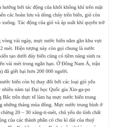
h hưởng bởi tác động của khối không khí trên mặt
nên các hoàn lưu và dòng chảy trên biển, gió còn
xuống. Tác động của gió và áp suất khí quyển trở
ng vòng vài ngày, mực nước biển nằm gần khu vực
 2 mét. Hiện tượng này còn gọi chung là nước
iến tạo dưới đáy biển cũng có tiềm năng sinh ra
đến vài mét trong ngắn hạn. Ở Đông Nam Á, trận
) đã giết hại hơn 200 000 người.
ước biển còn bị thay đổi bởi các loại gió yếu
y nhiều năm tại Đại học Quốc gia Xin-ga-po
g Bắc trên thực tế làm hạ mực nước biển trung
ng những tháng mùa đông. Mực nước trung bình ở
hừng 20 – 30 xăng-ti-mét, chủ yếu do tính chất
ộng của các thành phần có chu kì dài của thuỷ