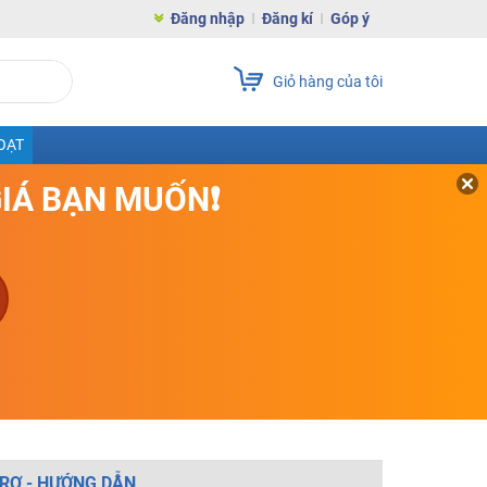
Đăng nhập
Đăng kí
Góp ý
Giỏ hàng của tôi
OẠT
GIÁ BẠN MUỐN❗
RỢ - HƯỚNG DẪN