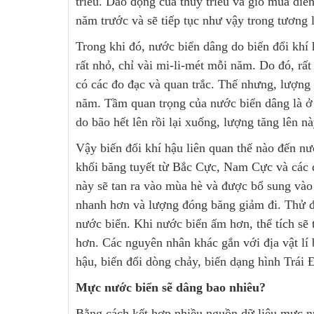
triều. Dao động của thủy triều và gió mùa di
năm trước và sẽ tiếp tục như vậy trong tương 
Trong khi đó, nước biển dâng do biến đổi khí
rất nhỏ, chỉ vài mi-li-mét mỗi năm. Do đó, rấ
có các đo đạc và quan trắc. Thế nhưng, lượng t
năm. Tầm quan trọng của nước biển dâng là ở
do bão hết lên rồi lại xuống, lượng tăng lên 
Vậy biến đổi khí hậu liên quan thế nào đến nư
khối băng tuyết từ Bắc Cực, Nam Cực và các đ
này sẽ tan ra vào mùa hè và được bổ sung và
nhanh hơn và lượng đóng băng giảm đi. Thử đ
nước biển. Khi nước biển ấm hơn, thể tích sẽ 
hơn. Các nguyên nhân khác gắn với địa vật lí 
hậu, biến đổi dòng chảy, biến dạng hình Trái Đ
Mực nước biển sẽ dâng bao nhiêu?
Bằng cách kết hợp nhiều nguồn dữ liệu mực nướ