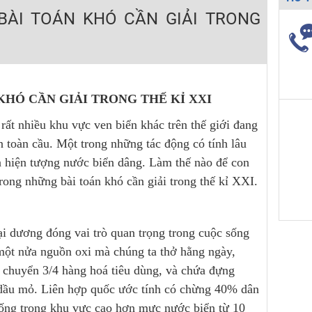
BÀI TOÁN KHÓ CẦN GIẢI TRONG
H ít nhất 25 điểm
 Tuyensinh247 (Từ 16-18/07/2025)
KHÓ CẦN GIẢI TRONG THẾ KỈ XXI
năm 2018
́t nhiều khu vực ven biển khác trên thế giới đang
ên toàn cầu. Một trong những tác động có tính lâu
g lai!
là hiện tượng nước biển dâng. Làm thế nào để con
 viên giỏi và nổi tiếng
trong những bài toán khó cần giải trong thế kỉ XXI.
đại dương đóng vai trò quan trọng trong cuộc sống
n một nửa nguồn oxi mà chúng ta thở hằng ngày,
 chuyển 3/4 hàng hoá tiêu dùng, và chứa đựng
ư dầu mỏ. Liên hợp quốc ước tính có chừng 40% dân
 sống trong khu vực cao hơn mực nước biển từ 10