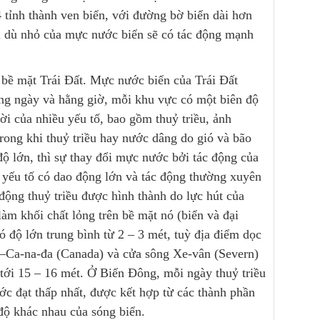
 tỉnh thành ven biển, với đường bờ biển dài hơn
i dù nhỏ của mực nước biển sẽ có tác động mạnh
 bề mặt Trái Đất. Mực nước biển của Trái Đất
ng ngày và hằng giờ, mỗi khu vực có một biên độ
ời của nhiều yếu tố, bao gồm thuỷ triều, ảnh
rong khi thuỷ triều hay nước dâng do gió và bão
ộ lớn, thì sự thay đổi mực nước bởi tác động của
à yếu tố có dao động lớn và tác động thường xuyên
động thuỷ triều được hình thành do lực hút của
làm khối chất lỏng trên bề mặt nó (biển và đại
 độ lớn trung bình từ 2 – 3 mét, tuỳ địa điểm dọc
)–Ca-na-đa (Canada) và cửa sông Xe-vân (Severn)
 tới 15 – 16 mét. Ở Biển Đông, mỗi ngày thuỷ triều
ước đạt thấp nhất, được kết hợp từ các thành phần
 độ khác nhau của sóng biển.