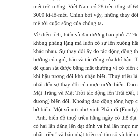
mét trở xuống. Việt Nam có 28 trên tổng số 64
3000 ki-lô-mét. Chính bởi vậy, những thay đổ
mẽ tới cuộc sống của chúng ta.
Về diện tích, biển và đại dương bao phủ 72 %
không phẳng lặng mà luôn có sự lên xuống hằ
khác nhau. Sự thay đổi ấy do tác động đồng th
hưởng của gió, bão và tác động của khí hậu. T
dễ quan sát được bằng mắt thường vì có biên đ
khí hậu tương đối khó nhận biết. Thuỷ triều l
nhất đến sự thay đổi của mực nước biển. Dao 
Mặt Trăng và Mặt Trời tác động lên Trái Đất, 
dương) biến đổi. Khoảng dao động tổng hợp có
bờ biển. Một số nơi như vịnh Phăn-đi (Fundy
–Anh, biên độ thuỷ triều hằng ngày có thể đạt
có hai lần dâng lên đạt đỉnh và hai lần mực n
nhật triều" và bản nhật triều có tần số và biên