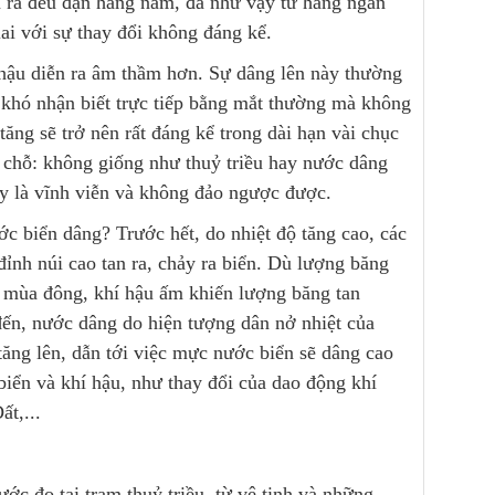
ễn ra đều đặn hằng năm, đã như vậy từ hàng ngàn
lai với sự thay đổi không đáng kể.
 hậu diễn ra âm thầm hơn. Sự dâng lên này thường
t khó nhận biết trực tiếp bằng mắt thường mà không
ăng sẽ trở nên rất đáng kể trong dài hạn vài chục
 chỗ: không giống như thuỷ triều hay nước dâng
này là vĩnh viễn và không đảo ngược được.
ớc biển dâng? Trước hết, do nhiệt độ tăng cao, các
ỉnh núi cao tan ra, chảy ra biển. Dù lượng băng
o mùa đông, khí hậu ấm khiến lượng băng tan
ến, nước dâng do hiện tượng dân nở nhiệt của
tăng lên, dẫn tới việc mực nước biển sẽ dâng cao
biển và khí hậu, như thay đổi của dao động khí
ất,...
c đo tại trạm thuỷ triều, từ vệ tinh và những