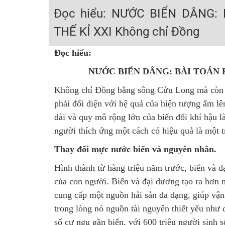
Học online lớp 2 với thầy cô giáo giỏi, nổi tiếng
Đọc hiểu: NƯỚC BIỂN DÂNG: 
2K6! Lộ Trình Sun 2024 - Ba bước luyện thi TN THPT - Đ
THẾ KỈ XXI Không chỉ Đồng
Hot! Lễ hội đồng giá 449K - 499K toàn bộ khoá học tại
Đọc hiểu:
Khuyến Mãi Khoá Học 1K Chỉ Từ 11-13/09/2024
NƯỚC BIỂN DÂNG: BÀI TOÁN 
Đồng giá khóa học 499K - 399K (13/11-15/11)
Khai giảng các khóa lớp 9 Toán - Lý - Hóa - Văn - Anh 
Không chỉ Đồng bằng sông Cửu Long mà còn râ
phải đối diện với hệ quả của hiện tượng ấm l
Khai giảng khóa Ngữ văn 7 - xây nền vững chắc cho tươn
dài và quy mô rộng lớn của biến đổi khí hậu 
Luyện thi vào lớp 10 môn Toán, Văn, Hóa, Anh, Lý với giáo
người thích ứng một cách có hiệu quả là một 
Thay đổi mực nước biển và nguyên nhân.
Hình thành từ hàng triệu năm trước, biển và 
của con người. Biển và đại dương tạo ra hơ
cung cấp một nguồn hải sản đa dạng, giúp vận
trong lòng nó nguồn tài nguyên thiết yếu nh
số cư ngụ gần biển, với 600 triệu người sinh