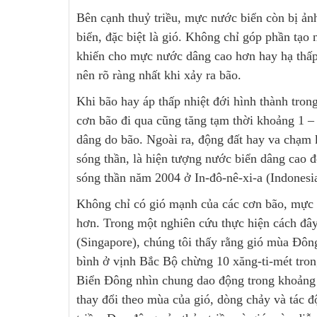
Bên cạnh thuỷ triều, mực nước biển còn bị ản
biển, đặc biệt là gió. Không chỉ góp phần tạo 
khiến cho mực nước dâng cao hơn hay hạ thấp 
nên rõ ràng nhất khi xảy ra bão.
Khi bão hay áp thấp nhiệt đới hình thành tro
cơn bão đi qua cũng tăng tạm thời khoảng 1 –
dâng do bão. Ngoài ra, động đất hay va chạm k
sóng thần, là hiện tượng nước biển dâng cao 
sóng thần năm 2004 ở In-đô-nê-xi-a (Indonesia
Không chỉ có gió mạnh của các cơn bão, mực n
hơn. Trong một nghiên cứu thực hiện cách đâ
(Singapore), chúng tôi thấy rằng gió mùa Đôn
bình ở vịnh Bắc Bộ chừng 10 xăng-ti-mét tro
Biển Đông nhìn chung dao động trong khoảng c
thay đổi theo mùa của gió, dòng chảy và tác đ