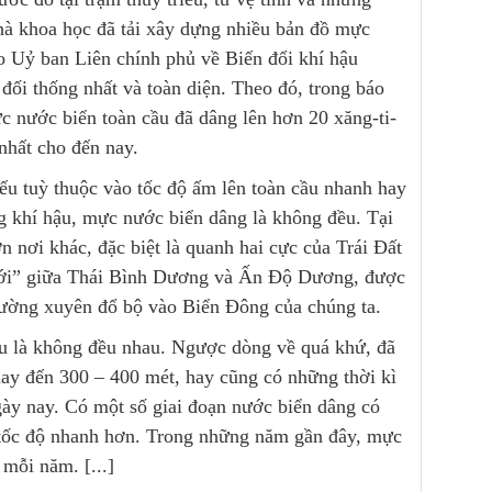
 nhà khoa học đã tải xây dựng nhiều bản đồ mực
do Uỷ ban Liên chính phủ về Biến đổi khí hậu
đối thống nhất và toàn diện. Theo đó, trong báo
ước biển toàn cầu đã dâng lên hơn 20 xăng-ti-
 nhất cho đến nay.
ếu tuỳ thuộc vào tốc độ ấm lên toàn cầu nhanh hay
g khí hậu, mực nước biển dâng là không đều. Tại
 nơi khác, đặc biệt là quanh hai cực của Trái Đất
 đới” giữa Thái Bình Dương và Ấn Độ Dương, được
thường xuyên đổ bộ vào Biển Đông của chúng ta.
u là không đều nhau. Ngược dòng về quá khứ, đã
ay đến 300 – 400 mét, hay cũng có những thời kì
ày nay. Có một số giai đoạn nước biển dâng có
i tốc độ nhanh hơn. Trong những năm gần đây, mực
mỗi năm. [...]