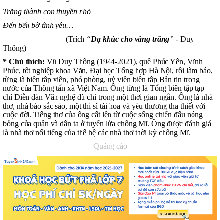
Trăng thành con thuyền nhỏ
Đến bến bờ tình yêu…
(Trích
“
Dạ khúc cho vầng trăng
”
- Duy
Thông)
* Chú thích:
Vũ Duy Thông (1944-2021), quê Phúc Yên, Vĩnh
Phúc, tốt nghiệp khoa Văn, Đại học Tổng hợp Hà Nội, rồi làm báo,
từng là biên tập viên, phó phòng, uỷ viên biên tập Bản tin trong
nước của Thông tấn xã Việt Nam. Ông từng là Tổng biên tập tạp
chí Diễn đàn Văn nghệ dù chỉ trong một thời gian ngắn. Ông là nhà
thơ, nhà báo sắc sảo, một thi sĩ tài hoa và yêu thương tha thiết với
cuộc đời. Tiếng thơ của ông cất lên từ cuộc sống chiến đấu nóng
bỏng của quân và dân ta ở tuyến lửa chống Mĩ. Ông được đánh giá
là nhà thơ nổi tiếng của thế hệ các nhà thơ thời kỳ chống Mĩ.
Quảng cáo