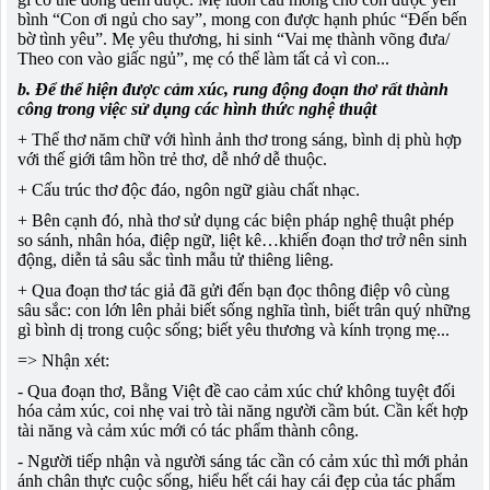
bình “Con ơi ngủ cho say”, mong con được hạnh phúc “Đến bến
bờ tình yêu”. Mẹ yêu thương, hi sinh “Vai mẹ thành võng đưa/
Theo con vào giấc ngủ”, mẹ có thể làm tất cả vì con...
b. Để thể hiện được cảm xúc, rung động đoạn thơ rất thành
công trong việc sử dụng các hình thức nghệ thuật
+ Thể thơ năm chữ với hình ảnh thơ trong sáng, bình dị phù hợp
với thế giới tâm hồn trẻ thơ, dễ nhớ dễ thuộc.
+ Cấu trúc thơ độc đáo, ngôn ngữ giàu chất nhạc.
+ Bên cạnh đó, nhà thơ sử dụng các biện pháp nghệ thuật phép
so sánh, nhân hóa, điệp ngữ, liệt kê…khiến đoạn thơ trở nên sinh
động, diễn tả sâu sắc tình mẫu tử thiêng liêng.
+ Qua đoạn thơ tác giả đã gửi đến bạn đọc thông điệp vô cùng
sâu sắc: con lớn lên phải biết sống nghĩa tình, biết trân quý những
gì bình dị trong cuộc sống; biết yêu thương và kính trọng mẹ...
=> Nhận xét:
- Qua đoạn thơ, Bằng Việt đề cao cảm xúc chứ không tuyệt đối
hóa cảm xúc, coi nhẹ vai trò tài năng người cầm bút. Cần kết hợp
tài năng và cảm xúc mới có tác phẩm thành công.
- Người tiếp nhận và người sáng tác cần có cảm xúc thì mới phản
ánh chân thực cuộc sống, hiểu hết cái hay cái đẹp của tác phẩm