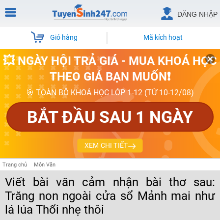
ĐĂNG NHẬP
Giỏ hàng
Mã kích hoạt
💥 NGÀY HỘI TRẢ GIÁ - MUA KHOÁ HỌC
THEO GIÁ BẠN MUỐN❗
🎯 TOÀN BỘ KHOÁ HỌC LỚP 1-12 (TỪ 10-12/08)
BẮT ĐẦU SAU 1 NGÀY
XEM CHI TIẾT
Trang chủ
Môn Văn
Viết bài văn cảm nhận bài thơ sau:
Trăng non ngoài cửa sổ Mảnh mai như
lá lúa Thổi nhẹ thôi