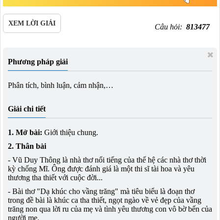
XEM LỜI GIẢI
Câu hỏi:
813477
Phương pháp giải
Phân tích, bình luận, cảm nhận,…
Giải chi tiết
1. Mở bài:
Giới thiệu chung.
2. Thân bài
- Vũ Duy Thông là nhà thơ nổi tiếng của thế hệ các nhà thơ thời
kỳ chống Mĩ. Ông được đánh giá là một thi sĩ tài hoa và yêu
thương tha thiết với cuộc đời...
- Bài thơ "Dạ khúc cho vầng trăng" mà tiêu biểu là đoạn thơ
trong đề bài là khúc ca tha thiết, ngọt ngào về vẻ đẹp của vầng
trăng non qua lời ru của mẹ và tình yêu thương con vô bờ bến của
người mẹ.