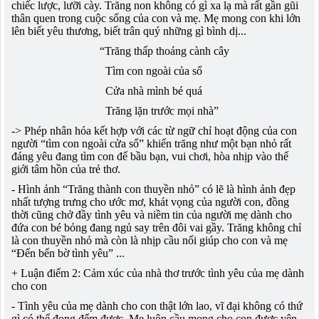
chiếc lược, lưỡi cày. Trăng non không có gì xa lạ mà rất gần gũi
thân quen trong cuộc sống của con và mẹ. Mẹ mong con khi lớn
lên biết yêu thương, biết trân quý những gì bình dị...
“Trăng thấp thoáng cành cây
Tìm con ngoài của sổ
Cửa nhà mình bé quá
Trăng lặn trước mọi nhà”
-> Phép nhân hóa kết hợp với các từ ngữ chỉ hoạt động của con
người “tìm con ngoài cửa sổ” khiến trăng như một bạn nhỏ rất
đáng yêu đang tìm con để bầu bạn, vui chơi, hòa nhịp vào thế
giới tâm hồn của trẻ thơ.
- Hình ảnh “Trăng thành con thuyền nhỏ” có lẽ là hình ảnh đẹp
nhất tượng trưng cho ước mơ, khát vọng của người con, đồng
thời cũng chở đầy tình yêu và niềm tin của người mẹ dành cho
đứa con bé bỏng đang ngủ say trên đôi vai gầy. Trăng không chỉ
là con thuyền nhỏ mà còn là nhịp cầu nối giúp cho con và mẹ
“Đến bến bờ tình yêu” ...
+ Luận điểm 2: Cảm xúc của nhà thơ trước tình yêu của mẹ dành
cho con
- Tình yêu của mẹ dành cho con thật lớn lao, vĩ đại không có thứ
gì có thể đong đếm được. Mẹ luôn cầu mong cho con được yên