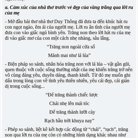
a. Cảm xúc của nhà thơ trước vẻ đẹp của vầng trăng qua lời ru
của mẹ
- Mở đầu bài thơ nhà thơ Duy Thông đã đưa ta đến khúc hát ru
con ngọt ngào, êm ái của người mẹ. Lời ru ân tình của người mẹ
đưa con vào giấc ngủ bình yên. Trăng non theo lời hát ru của mẹ
đi vào giấc mơ của con một cách nhẹ nhàng, sâu lắng.
“Trăng non ngoài cửa sổ
Mảnh mai như lá lúa”
- Biện pháp so sánh, nhân hóa trăng non với lá lúa – vật gần gũi,
quen thuộc với cuộc sống thường nhật của mẹ khiến trăng trở nên
vô cùng đáng yêu, duyên dáng, thanh khiết. Từ đó mẹ muốn ghi
dấu trong lòng con về tình yêu thiên nhiên, yêu cái đẹp, cái giản
dị trong cuộc sống...
“Để trăng thành chiếc lược
Chải nhẹ lên mái tóc
Để trăng thành lưỡi cày
Rạch bầu trời khuya nay”
- Phép so sánh, liệt kê kết hợp các động từ “chải”, “rạch”, trăng
non qua lời ru của mẹ còn có những hình dạng khác nhau như