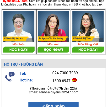
Tuyensinh247.com.
Cam kết giúp con lớp 4 học tốt, hoàn trả học phí nếu học
không hiệu quả. Phụ huynh và học sinh tham khảo chi tiết khoá học tại: Link
HỖ TRỢ - HƯỚNG DẪN
024.7300.7989
Tel:
Hotline:
1800.6947
(Thời gian hỗ trợ từ
7h
đến
22h
)
Email:
lienhe@tuyensinh247.com
Đăng nhập