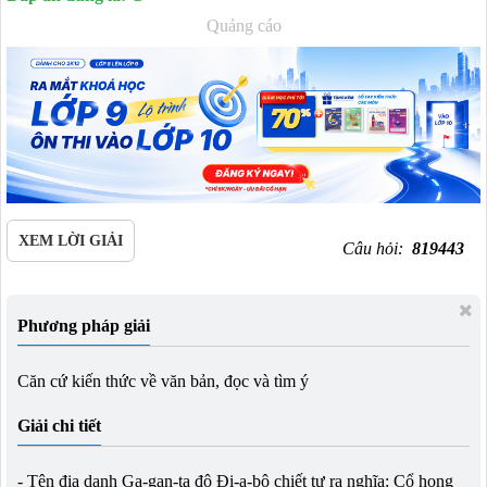
Quảng cáo
XEM LỜI GIẢI
Câu hỏi:
819443
Phương pháp giải
Căn cứ kiến thức về văn bản, đọc và tìm ý
Giải chi tiết
- Tên địa danh Ga-gan-ta đô Đi-a-bô chiết tự ra nghĩa: Cổ họng