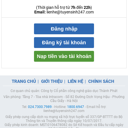
(Thời gian hỗ trợ từ
7h
đến
22h
)
Email:
lienhe@tuyensinh247.com
Đăng nhập
Đăng ký tài khoản
Nạp tiền vào tài khoản
TRANG CHỦ
GIỚI THIỆU
LIÊN HỆ
CHÍNH SÁCH
Cơ quan chủ quản: Công ty Cổ phần công nghệ giáo dục Thành Phát
Văn phòng: Tầng 7 - Tòa nhà Intracom - Số 82 Đường Dịch Vọng Hậu - Phường
Cầu Giấy - Hà Nội
Tel:
024.7300.7989
- Hotline:
1800.6947
- Email hỗ trợ:
lienhe@tuyensinh247.com
Giấy phép cung cấp dịch vụ mạng xã hội trực tuyến số 337/GP-BTTTT do Bộ
Thông tin và Truyền thông cấp ngày 10/07/2017.
Giấy phép kinh doanh: MST-0106478082 do Sở Kế hoạch và Đầu tư cấp ngày