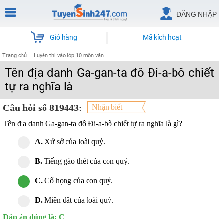
ĐĂNG NHẬP
Giỏ hàng
Mã kích hoạt
Trang chủ
Luyện thi vào lớp 10 môn văn
Tên địa danh Ga-gan-ta đô Đi-a-bô chiết
tự ra nghĩa là
Câu hỏi số 819443:
Nhận biết
Tên địa danh Ga-gan-ta đô Đi-a-bô chiết tự ra nghĩa là gì?
A.
Xứ sở của loài quỷ.
B.
Tiếng gào thét của con quỷ.
C.
Cổ họng của con quỷ.
D.
Miền đất của loài quỷ.
Đáp án đúng là: C