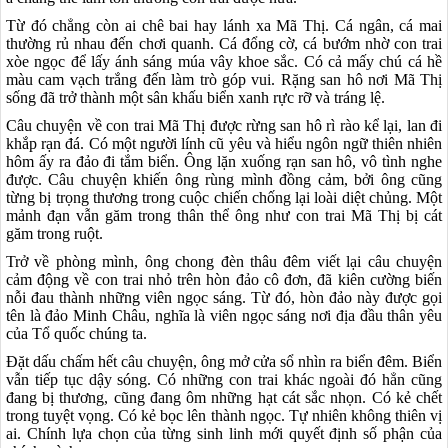
Từ đó chẳng còn ai chê bai hay lánh xa Mã Thị. Cá ngân, cá mai
thường rủ nhau đến chơi quanh. Cá đổng cờ, cá bướm nhờ con trai
xòe ngọc để lấy ánh sáng múa vây khoe sắc. Có cả mấy chú cá hề
màu cam vạch trắng đến làm trò góp vui. Rặng san hô nơi Mã Thị
sống đã trở thành một sân khấu biển xanh rực rỡ và tráng lệ.
Câu chuyện về con trai Mã Thị được rừng san hô rì rào kể lại, lan đi
khắp rạn đá. Có một người lính cũ yêu và hiểu ngôn ngữ thiên nhiên
hôm ấy ra đảo đi tắm biển. Ông lặn xuống rạn san hô, vô tình nghe
được. Câu chuyện khiến ông rùng mình đồng cảm, bởi ông cũng
từng bị trọng thương trong cuộc chiến chống lại loài diệt chủng. Một
mảnh đạn vẫn găm trong thân thể ông như con trai Mã Thị bị cát
găm trong ruột.
Trở về phòng mình, ông chong đèn thâu đêm viết lại câu chuyện
cảm động về con trai nhỏ trên hòn đảo cô đơn, đã kiên cường biến
nỗi đau thành những viên ngọc sáng. Từ đó, hòn đảo này được gọi
tên là đảo Minh Châu, nghĩa là viên ngọc sáng nơi địa đầu thân yêu
của Tổ quốc chúng ta.
Đặt dấu chấm hết câu chuyện, ông mở cửa sổ nhìn ra biển đêm. Biển
vẫn tiếp tục dậy sóng. Có những con trai khác ngoài đó hẳn cũng
đang bị thương, cũng đang ôm những hạt cát sắc nhọn. Có kẻ chết
trong tuyệt vọng. Có kẻ bọc lên thành ngọc. Tự nhiên không thiên vị
ai. Chính lựa chọn của từng sinh linh mới quyết định số phận của