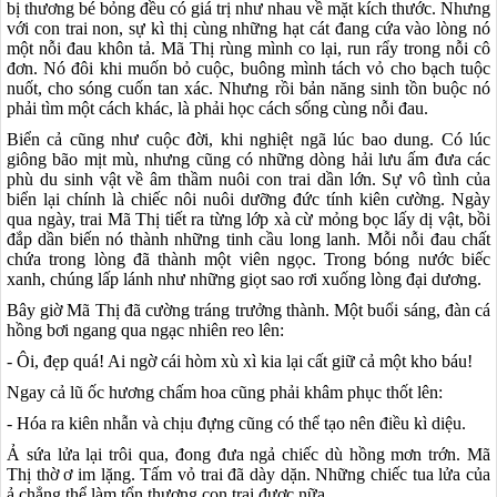
bị thương bé bỏng đều có giá trị như nhau về mặt kích thước. Nhưng
với con trai non, sự kì thị cùng những hạt cát đang cứa vào lòng nó
một nỗi đau khôn tả. Mã Thị rùng mình co lại, run rẩy trong nỗi cô
đơn. Nó đôi khi muốn bỏ cuộc, buông mình tách vỏ cho bạch tuộc
nuốt, cho sóng cuốn tan xác. Nhưng rồi bản năng sinh tồn buộc nó
phải tìm một cách khác, là phải học cách sống cùng nỗi đau.
Biển cả cũng như cuộc đời, khi nghiệt ngã lúc bao dung. Có lúc
giông bão mịt mù, nhưng cũng có những dòng hải lưu ấm đưa các
phù du sinh vật về âm thầm nuôi con trai dần lớn. Sự vô tình của
biển lại chính là chiếc nôi nuôi dưỡng đức tính kiên cường. Ngày
qua ngày, trai Mã Thị tiết ra từng lớp xà cừ mỏng bọc lấy dị vật, bồi
đắp dần biến nó thành những tinh cầu long lanh. Mỗi nỗi đau chất
chứa trong lòng đã thành một viên ngọc. Trong bóng nước biếc
xanh, chúng lấp lánh như những giọt sao rơi xuống lòng đại dương.
Bây giờ Mã Thị đã cường tráng trưởng thành. Một buổi sáng, đàn cá
hồng bơi ngang qua ngạc nhiên reo lên:
- Ôi, đẹp quá! Ai ngờ cái hòm xù xì kia lại cất giữ cả một kho báu!
Ngay cả lũ ốc hương chấm hoa cũng phải khâm phục thốt lên:
- Hóa ra kiên nhẫn và chịu đựng cũng có thể tạo nên điều kì diệu.
Ả sứa lửa lại trôi qua, đong đưa ngả chiếc dù hồng mơn trớn. Mã
Thị thờ ơ im lặng. Tấm vỏ trai đã dày dặn. Những chiếc tua lửa của
ả chẳng thể làm tổn thương con trai được nữa.