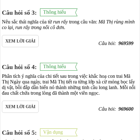
Câu hỏi số 3:
Thông hiểu
Nêu sắc thái nghĩa của từ
run rẩy
trong câu văn:
Mã Thị rùng mình
co lại, run rẩy trong nỗi cô đơn.
XEM LỜI GIẢI
Câu hỏi:
969599
Câu hỏi số 4:
Thông hiểu
Phân tích ý nghĩa của chi tiết sau trong việc khắc hoạ con trai Mã
Thị Ngày qua ngày, trai Mã Thị tiết ra từng lớp xà cừ mỏng bọc lấy
dị vật, bồi đắp dần biến nó thành những tinh cầu long lanh. Mỗi nỗi
đau chất chứa trong lòng đã thành một viên ngọc.
XEM LỜI GIẢI
Câu hỏi:
969600
Câu hỏi số 5:
Vận dụng