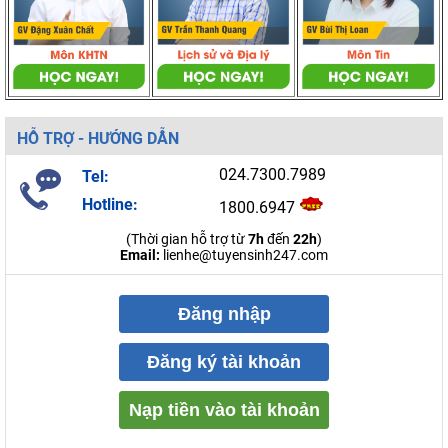
HỖ TRỢ - HƯỚNG DẪN
024.7300.7989
Tel:
Hotline:
1800.6947
(Thời gian hỗ trợ từ
7h
đến
22h
)
Email:
lienhe@tuyensinh247.com
Đăng nhập
Đăng ký tài khoản
Nạp tiền vào tài khoản