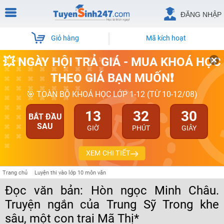
ĐĂNG NHẬP
Giỏ hàng
Mã kích hoạt
💥 NGÀY HỘI TRẢ GIÁ - MUA KHOÁ HỌC
THEO GIÁ BẠN MUỐN❗
🎯 TOÀN BỘ KHOÁ HỌC LỚP 1-12 (TỪ 10-12/08)
13
32
29
BẮT ĐẦU
SAU
GIỜ
PHÚT
GIÂY
XEM CHI TIẾT
Trang chủ
Luyện thi vào lớp 10 môn văn
Đọc văn bản: Hòn ngọc Minh Châu.
Truyện ngắn của Trung Sỹ Trong khe
sâu, một con trai Mã Thị*