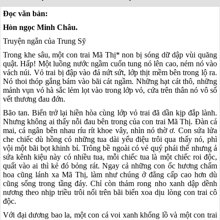
Đọc văn bản:
Hòn ngọc Minh Châu.
Truyện ngắn của Trung Sỹ
Trong khe sâu, một con trai Mã Thị* non bị sóng dữ dập vùi quăng
quật. Hấp! Một luồng nước ngầm cuốn tung nó lên cao, ném nó vào
vách núi. Vỏ trai bị đập vào đá nứt sứt, lớp thịt mềm bên trong lộ ra.
Nó thoi thóp gắng bám vào bãi cát ngầm. Những hạt cát thô, những
mảnh vụn vỏ hà sắc lẻm lọt vào trong lớp vỏ, cứa trên thân nó vô số
vết thương đau đớn.
Bão tan. Biển trở lại hiền hòa cùng lớp vỏ trai đã dần kịp đắp lành.
Nhưng không ai thấy nỗi đau bên trong của con trai Mã Thị. Đàn cá
mai, cá ngân bên nhau ríu rít khoe vây, nhìn nó thờ ơ. Con sứa lửa
che chiếc dù hồng có những tua dài yểu điệu trôi qua thấy nó, phì
vội một bãi bọt khinh bỉ. Trông bề ngoài có vẻ quý phái thế nhưng ả
sứa kênh kiệu này có nhiều tua, mỗi chiếc tua là một chiếc roi độc,
quất vào ai thì kẻ đó bỏng rát. Ngay cả những con ốc hương chấm
hoa cũng lánh xa Mã Thị, làm như chúng ở đẳng cấp cao hơn dù
cũng sống trong tầng đáy. Chỉ còn thảm rong nho xanh dập dềnh
nương theo nhịp triều trôi nổi trên bãi biển xoa dịu lòng con trai cô
độc.
Với đại dương bao la, một con cá voi xanh khổng lồ và một con trai