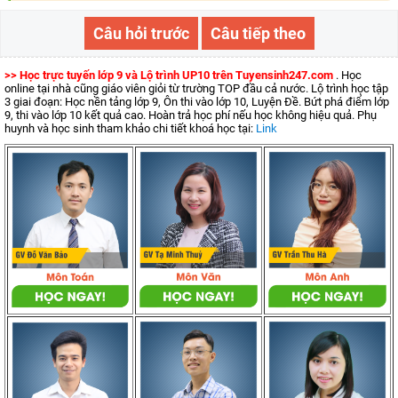
Câu hỏi trước
Câu tiếp theo
>> Học trực tuyến lớp 9 và Lộ trình UP10 trên Tuyensinh247.com
. Học
online tại nhà cũng giáo viên giỏi từ trường TOP đầu cả nước. Lộ trình học tập
3 giai đoạn: Học nền tảng lớp 9, Ôn thi vào lớp 10, Luyện Đề. Bứt phá điểm lớp
9, thi vào lớp 10 kết quả cao. Hoàn trả học phí nếu học không hiệu quả. Phụ
huynh và học sinh tham khảo chi tiết khoá học tại:
Link