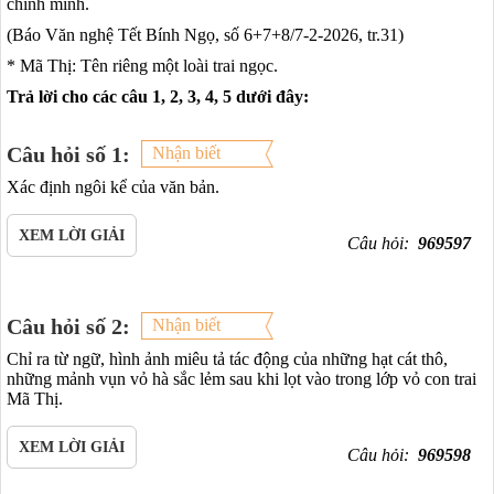
chính mình.
(Báo Văn nghệ Tết Bính Ngọ, số 6+7+8/7-2-2026, tr.31)
* Mã Thị: Tên riêng một loài trai ngọc.
Trả lời cho các câu 1, 2, 3, 4, 5 dưới đây:
Câu hỏi số 1:
Nhận biết
Xác định ngôi kể của văn bản.
XEM LỜI GIẢI
Câu hỏi:
969597
Câu hỏi số 2:
Nhận biết
Chỉ ra từ ngữ, hình ảnh miêu tả tác động của những hạt cát thô,
những mảnh vụn vỏ hà sắc lẻm sau khi lọt vào trong lớp vỏ con trai
Mã Thị.
XEM LỜI GIẢI
Câu hỏi:
969598