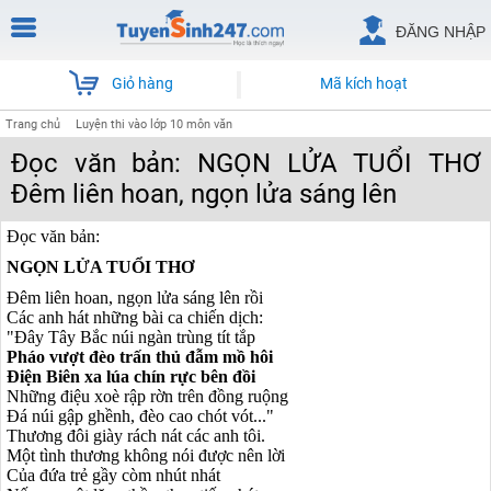
ĐĂNG NHẬP
Giỏ hàng
Mã kích hoạt
Trang chủ
Luyện thi vào lớp 10 môn văn
Đọc văn bản: NGỌN LỬA TUỔI THƠ
Đêm liên hoan, ngọn lửa sáng lên
Đọc văn bản:
NGỌN LỬA TUỔI THƠ
Đêm liên hoan, ngọn lửa sáng lên rồi
Các anh hát những bài ca chiến dịch:
"Đây Tây Bắc núi ngàn trùng tít tắp
Pháo vượt đèo trấn thủ đẫm mồ hôi
Điện Biên xa lúa chín rực bên đồi
Những điệu xoè rập rờn trên đồng ruộng
Đá núi gập ghềnh, đèo cao chót vót..."
Thương đôi giày rách nát các anh tôi.
Một tình thương không nói được nên lời
Của đứa trẻ gầy còm nhút nhát