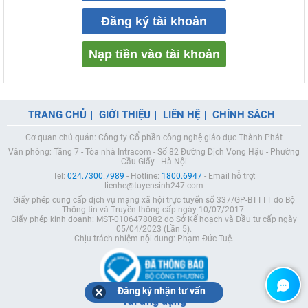
Đăng ký tài khoản
Nạp tiền vào tài khoản
TRANG CHỦ
GIỚI THIỆU
LIÊN HỆ
CHÍNH SÁCH
Cơ quan chủ quản: Công ty Cổ phần công nghệ giáo dục Thành Phát
Văn phòng: Tầng 7 - Tòa nhà Intracom - Số 82 Đường Dịch Vọng Hậu - Phường
Cầu Giấy - Hà Nội
Tel:
024.7300.7989
- Hotline:
1800.6947
- Email hỗ trợ:
lienhe@tuyensinh247.com
Giấy phép cung cấp dịch vụ mạng xã hội trực tuyến số 337/GP-BTTTT do Bộ
Thông tin và Truyền thông cấp ngày 10/07/2017.
Giấy phép kinh doanh: MST-0106478082 do Sở Kế hoạch và Đầu tư cấp ngày
05/04/2023 (Lần 5).
Chịu trách nhiệm nội dung: Phạm Đức Tuệ.
Đăng ký nhận tư vấn
Tải ứng dụng