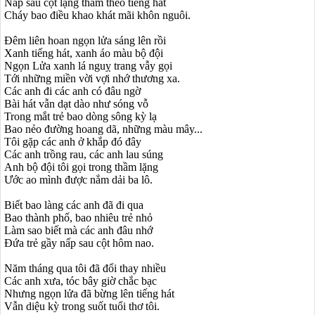
Nấp sau cột lặng thầm theo tiếng hát
Cháy bao điều khao khát mãi khôn nguôi.
Đêm liên hoan ngọn lửa sáng lên rồi
Xanh tiếng hát, xanh áo màu bộ đội
Ngọn Lửa xanh lá nguỵ trang vẫy gọi
Tới những miền vời vợi nhớ thương xa.
Các anh đi các anh có đâu ngờ
Bài hát vẫn dạt dào như sóng vỗ
Trong mắt trẻ bao dòng sông kỳ lạ
Bao nẻo đường hoang dã, những màu mây...
Tôi gặp các anh ở khắp đó đây
Các anh trồng rau, các anh lau súng
Anh bộ đội tôi gọi trong thầm lặng
Ước ao mình được nắm dải ba lô.
Biết bao làng các anh đã đi qua
Bao thành phố, bao nhiêu trẻ nhỏ
Làm sao biết mà các anh đâu nhớ
Đứa trẻ gầy nấp sau cột hôm nao.
Năm tháng qua tôi đã đổi thay nhiều
Các anh xưa, tóc bây giờ chắc bạc
Nhưng ngọn lửa đã bừng lên tiếng hát
Vẫn diệu kỳ trong suốt tuổi thơ tôi.