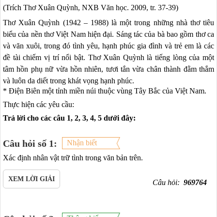
(Trích Thơ Xuân Quỳnh, NXB Văn học. 2009, tr. 37-39)
Thơ Xuân Quỳnh (1942 – 1988) là một trong những nhà thơ tiêu
biểu của nền thơ Việt Nam hiện đại. Sáng tác của bà bao gồm thơ ca
và văn xuôi, trong đó tình yêu, hạnh phúc gia đình và trẻ em là các
đề tài chiếm vị trí nổi bật. Thơ Xuân Quỳnh là tiếng lòng của một
tâm hồn phụ nữ vừa hồn nhiên, tươi tắn vừa chân thành đằm thắm
và luôn da diết trong khát vọng hạnh phúc.
* Điện Biên một tỉnh miền núi thuộc vùng Tây Bắc của Việt Nam.
Thực hiện các yêu cầu:
Trả lời cho các câu 1, 2, 3, 4, 5 dưới đây:
Câu hỏi số 1:
Nhận biết
Xác định nhân vật trữ tình trong văn bản trên.
XEM LỜI GIẢI
Câu hỏi:
969764