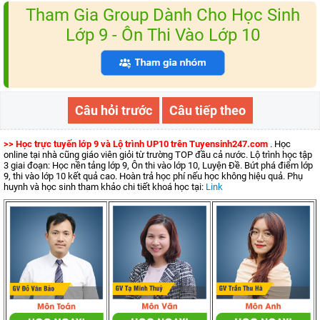
Tham Gia Group Dành Cho Học Sinh
Lớp 9 - Ôn Thi Vào Lớp 10
Câu hỏi trước
Câu tiếp theo
>> Học trực tuyến lớp 9 và Lộ trình UP10 trên Tuyensinh247.com
. Học
online tại nhà cũng giáo viên giỏi từ trường TOP đầu cả nước. Lộ trình học tập
3 giai đoạn: Học nền tảng lớp 9, Ôn thi vào lớp 10, Luyện Đề. Bứt phá điểm lớp
9, thi vào lớp 10 kết quả cao. Hoàn trả học phí nếu học không hiệu quả. Phụ
huynh và học sinh tham khảo chi tiết khoá học tại:
Link