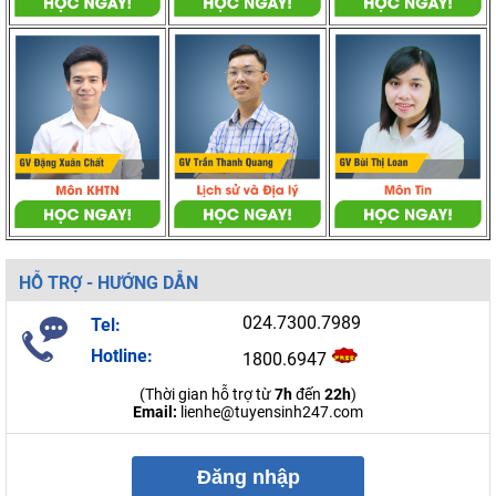
HỖ TRỢ - HƯỚNG DẪN
024.7300.7989
Tel:
Hotline:
1800.6947
(Thời gian hỗ trợ từ
7h
đến
22h
)
Email:
lienhe@tuyensinh247.com
Đăng nhập