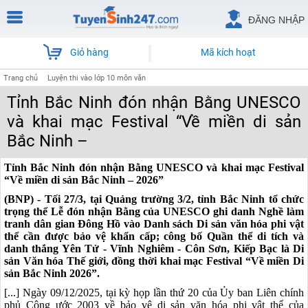
ĐĂNG NHẬP
Giỏ hàng
Mã kích hoạt
Trang chủ
Luyện thi vào lớp 10 môn văn
Tỉnh Bắc Ninh đón nhận Bằng UNESCO
và khai mạc Festival “Về miền di sản
Bắc Ninh –
Tỉnh Bắc Ninh đón nhận Bằng UNESCO và khai mạc Festival
“Về miền di sản Bắc Ninh – 2026”
(BNP) - Tối 27/3, tại Quảng trường 3/2, tỉnh Bắc Ninh tổ chức
trọng thể Lễ đón nhận Bằng của UNESCO ghi danh Nghề làm
tranh dân gian Đông Hồ vào Danh sách Di sản văn hóa phi vật
thể cần được bảo vệ khẩn cấp; công bố Quần thể di tích và
danh thắng Yên Tử - Vĩnh Nghiêm - Côn Sơn, Kiếp Bạc là Di
sản Văn hóa Thế giới, đồng thời khai mạc Festival “Về miền Di
sản Bắc Ninh 2026”.
[...] Ngày 09/12/2025, tại kỳ họp lần thứ 20 của Ủy ban Liên chính
phủ Công ước 2003 về bảo vệ di sản văn hóa phi vật thể của