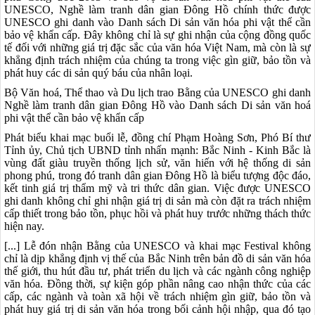
UNESCO, Nghề làm tranh dân gian Đông Hồ chính thức được
UNESCO ghi danh vào Danh sách Di sản văn hóa phi vật thể cần
bảo vệ khẩn cấp. Đây không chỉ là sự ghi nhận của cộng đồng quốc
tế đối với những giá trị đặc sắc của văn hóa Việt Nam, mà còn là sự
khẳng định trách nhiệm của chúng ta trong việc gìn giữ, bảo tồn và
phát huy các di sản quý báu của nhân loại.
Bộ Văn hoá, Thể thao và Du lịch trao Bằng của UNESCO ghi danh
Nghề làm tranh dân gian Đông Hồ vào Danh sách Di sản văn hoá
phi vật thể cần bảo vệ khẩn cấp
Phát biểu khai mạc buổi lễ, đồng chí Phạm Hoàng Sơn, Phó Bí thư
Tỉnh ủy, Chủ tịch UBND tỉnh nhấn mạnh: Bắc Ninh - Kinh Bắc là
vùng đất giàu truyền thống lịch sử, văn hiến với hệ thống di sản
phong phú, trong đó tranh dân gian Đông Hồ là biểu tượng độc đáo,
kết tinh giá trị thẩm mỹ và tri thức dân gian. Việc được UNESCO
ghi danh không chỉ ghi nhận giá trị di sản mà còn đặt ra trách nhiệm
cấp thiết trong bảo tồn, phục hồi và phát huy trước những thách thức
hiện nay.
[...] Lễ đón nhận Bằng của UNESCO và khai mạc Festival không
chỉ là dịp khẳng định vị thế của Bắc Ninh trên bản đồ di sản văn hóa
thế giới, thu hút đầu tư, phát triển du lịch và các ngành công nghiệp
văn hóa. Đồng thời, sự kiện góp phần nâng cao nhận thức của các
cấp, các ngành và toàn xã hội về trách nhiệm gìn giữ, bảo tồn và
phát huy giá trị di sản văn hóa trong bối cảnh hội nhập, qua đó tạo