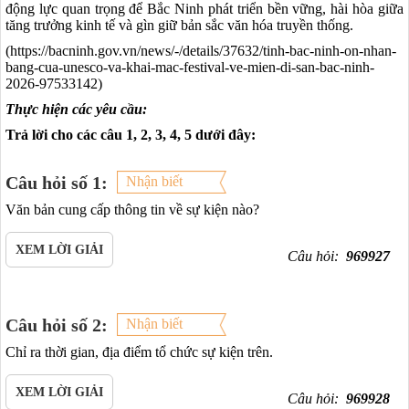
động lực quan trọng để Bắc Ninh phát triển bền vững, hài hòa giữa
tăng trưởng kinh tế và gìn giữ bản sắc văn hóa truyền thống.
(https://bacninh.gov.vn/news/-/details/37632/tinh-bac-ninh-on-nhan-
bang-cua-unesco-va-khai-mac-festival-ve-mien-di-san-bac-ninh-
2026-97533142)
Thực hiện các yêu cầu:
Trả lời cho các câu 1, 2, 3, 4, 5 dưới đây:
Câu hỏi số 1:
Nhận biết
Văn bản cung cấp thông tin về sự kiện nào?
XEM LỜI GIẢI
Câu hỏi:
969927
Câu hỏi số 2:
Nhận biết
Chỉ ra thời gian, địa điểm tổ chức sự kiện trên.
XEM LỜI GIẢI
Câu hỏi:
969928