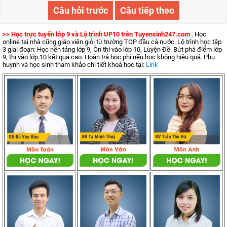
Câu hỏi trước
Câu tiếp theo
>> Học trực tuyến lớp 9 và Lộ trình UP10 trên Tuyensinh247.com
. Học
online tại nhà cũng giáo viên giỏi từ trường TOP đầu cả nước. Lộ trình học tập
3 giai đoạn: Học nền tảng lớp 9, Ôn thi vào lớp 10, Luyện Đề. Bứt phá điểm lớp
9, thi vào lớp 10 kết quả cao. Hoàn trả học phí nếu học không hiệu quả. Phụ
huynh và học sinh tham khảo chi tiết khoá học tại:
Link