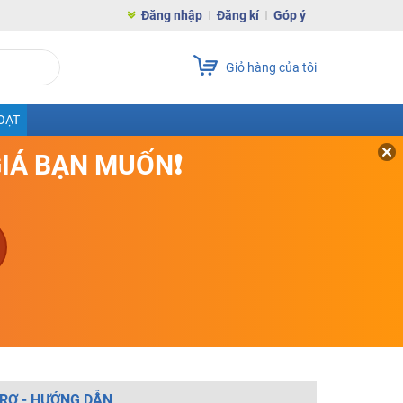
Đăng nhập
Đăng kí
Góp ý
Giỏ hàng của tôi
OẠT
GIÁ BẠN MUỐN❗
RỢ - HƯỚNG DẪN