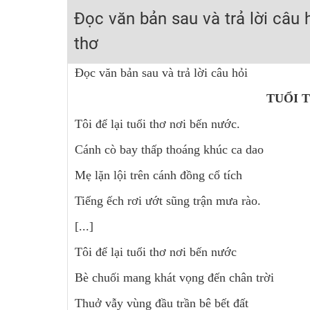
Học online lớp 2 với thầy cô giáo giỏi, nổi tiếng
Đọc văn bản sau và trả lời câu 
2K6! Lộ Trình Sun 2024 - Ba bước luyện thi TN THPT - Đ
thơ
Hot! Lễ hội đồng giá 449K - 499K toàn bộ khoá học tại
Đọc văn bản sau và trả lời câu hỏi
Khuyến Mãi Khoá Học 1K Chỉ Từ 11-13/09/2024
TUỔI 
Đồng giá khóa học 499K - 399K (13/11-15/11)
Khai giảng các khóa lớp 9 Toán - Lý - Hóa - Văn - Anh 
Tôi để lại tuổi thơ nơi bến nước.
Khai giảng khóa Ngữ văn 7 - xây nền vững chắc cho tươn
Cánh cò bay thấp thoáng khúc ca dao
Luyện thi vào lớp 10 môn Toán, Văn, Hóa, Anh, Lý với giáo
Mẹ lặn lội trên cánh đồng cổ tích
Tiếng ếch rơi ướt sũng trận mưa rào.
[...]
Tôi để lại tuổi thơ nơi bến nước
Bè chuối mang khát vọng đến chân trời
Thuở vẫy vùng đầu trần bê bết đất