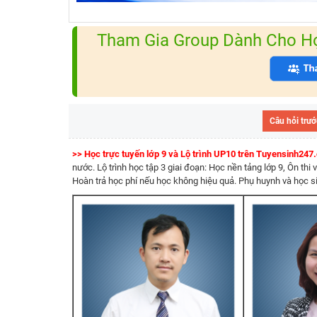
Tham Gia Group Dành Cho Học
Câu hỏi trướ
>> Học trực tuyến lớp 9 và Lộ trình UP10 trên Tuyensinh24
nước. Lộ trình học tập 3 giai đoạn: Học nền tảng lớp 9, Ôn thi 
Hoàn trả học phí nếu học không hiệu quả. Phụ huynh và học si