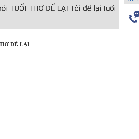
hỏi TUỔI THƠ ĐỂ LẠI Tôi để lại tuổi
H ít nhất 25 điểm
 Tuyensinh247 (Từ 16-18/07/2025)
THƠ ĐỂ LẠI
năm 2018
g lai!
 viên giỏi và nổi tiếng