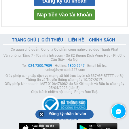
Đăng ký tài khoản
Nạp tiền vào tài khoản
TRANG CHỦ
GIỚI THIỆU
LIÊN HỆ
CHÍNH SÁCH
Cơ quan chủ quản: Công ty Cổ phần công nghệ giáo dục Thành Phát
Văn phòng: Tầng 7 - Tòa nhà Intracom - Số 82 Đường Dịch Vọng Hậu - Phường
Cầu Giấy - Hà Nội
Tel:
024.7300.7989
- Hotline:
1800.6947
- Email hỗ trợ:
lienhe@tuyensinh247.com
Giấy phép cung cấp dịch vụ mạng xã hội trực tuyến số 337/GP-BTTTT do Bộ
Thông tin và Truyền thông cấp ngày 10/07/2017.
Giấy phép kinh doanh: MST-0106478082 do Sở Kế hoạch và Đầu tư cấp ngày
05/04/2023 (Lần 5).
Chịu trách nhiệm nội dung: Phạm Đức Tuệ.
Đăng ký nhận tư vấn
Tải ứng dụng