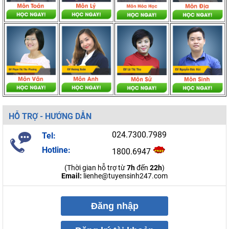
HỖ TRỢ - HƯỚNG DẪN
024.7300.7989
Tel:
Hotline:
1800.6947
(Thời gian hỗ trợ từ
7h
đến
22h
)
Email:
lienhe@tuyensinh247.com
Đăng nhập