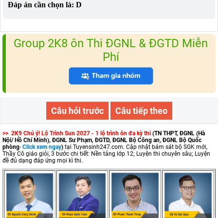
Đáp án cần chọn là: D
Group 2K8 ôn Thi ĐGNL & ĐGTD Miễn
Phí
Câu hỏi trước
Câu tiếp theo
>> 2K9 Chú ý! Lộ Trình Sun 2027 - 1 lộ trình ôn đa kỳ thi
(TN THPT, ĐGNL (Hà
Nội/ Hồ Chí Minh), ĐGNL Sư Phạm, ĐGTD, ĐGNL Bộ Công an, ĐGNL Bộ Quốc
phòng
-
Click xem ngay
)
tại Tuyensinh247.com.
Cập nhật bám sát bộ SGK mới,
Thầy Cô giáo giỏi, 3 bước chi tiết: Nền tảng lớp 12; Luyện thi chuyên sâu; Luyện
đề đủ dạng đáp ứng mọi kì thi.