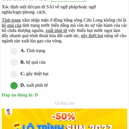
Xác định một từ/cụm từ SAI về ngữ pháp/hoặc ngữ
nghĩa/logic/phong cách.
Tình trạng
xâm nhập mặn ở đồng bằng sông Cửu Long không chỉ là
hệ quả của
tình trạng nước biển dâng mà còn do sự vận hành của các
hồ chứa thượng nguồn,
xuất phát từ
việc thiếu hụt nước ngọt làm
đẩy nhanh quá trình thoái hóa đất canh tác,
gây thiệt hại
nặng nề cho
ngành sản xuất lúa gạo của vùng.
A.
Tình trạng
B.
hệ quả của
C.
gây thiệt hại
D.
xuất phát từ
Đáp án đúng là: D
Quảng cáo