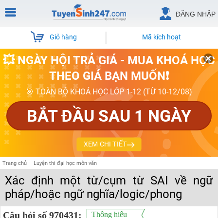
ĐĂNG NHẬP
Giỏ hàng
Mã kích hoạt
💥 NGÀY HỘI TRẢ GIÁ - MUA KHOÁ HỌC
THEO GIÁ BẠN MUỐN❗
🎯 TOÀN BỘ KHOÁ HỌC LỚP 1-12 (TỪ 10-12/08)
BẮT ĐẦU SAU 1 NGÀY
XEM CHI TIẾT
Trang chủ
Luyện thi đại học môn văn
Xác định một từ/cụm từ SAI về ngữ
pháp/hoặc ngữ nghĩa/logic/phong
Câu hỏi số 970431:
Thông hiểu