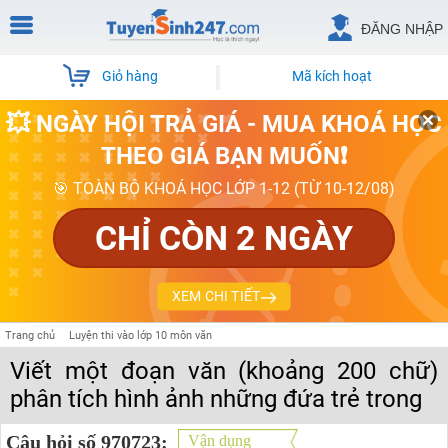
ĐĂNG NHẬP
Giỏ hàng
Mã kích hoạt
💥 NGÀY HỘI TRẢ GIÁ - MUA KHOÁ HỌC
THEO GIÁ BẠN MUỐN❗
🎯 TOÀN BỘ KHOÁ HỌC LỚP 1-12 (TỪ 10-12/08)
CHỈ CÒN 2 NGÀY
XEM CHI TIẾT
Trang chủ
Luyện thi vào lớp 10 môn văn
Viết một đoạn văn (khoảng 200 chữ)
phân tích hình ảnh những đứa trẻ trong
Câu hỏi số 970723:
Vận dụng