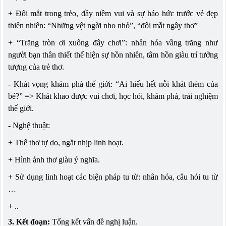
+ Đôi mắt trong trẻo, đầy niềm vui và sự háo hức trước vẻ đẹp
thiên nhiên: “Những vệt ngời nho nhỏ”, “đôi mắt ngây thơ”
+ “Trăng tròn ơi xuống đây chơi”: nhân hóa vầng trăng như
người bạn thân thiết thể hiện sự hồn nhiên, tâm hồn giàu trí tưởng
tượng của trẻ thơ.
- Khát vọng khám phá thế giới: “Ai hiểu hết nỗi khát thèm của
bé?” => Khát khao được vui chơi, học hỏi, khám phá, trải nghiệm
thế giới.
- Nghệ thuật:
+ Thể thơ tự do, ngắt nhịp linh hoạt.
+ Hình ảnh thơ giàu ý nghĩa.
+ Sử dụng linh hoạt các biện pháp tu từ: nhân hóa, câu hỏi tu từ
…
+ ..
3. Kết đoạn:
Tổng kết vấn đề nghị luận.