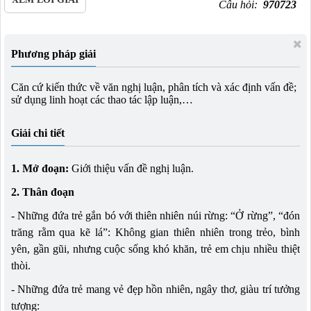
Câu hỏi:
970723
Phương pháp giải
Căn cứ kiến thức về văn nghị luận, phân tích và xác định vấn đề;
sử dụng linh hoạt các thao tác lập luận,…
Giải chi tiết
1. Mở đoạn:
Giới thiệu vấn đề nghị luận.
2. Thân đoạn
- Những đứa trẻ gắn bó với thiên nhiên núi rừng: “Ở rừng”, “đón
trăng rằm qua kẽ lá”: Không gian thiên nhiên trong trẻo, bình
yên, gần gũi, nhưng cuộc sống khó khăn, trẻ em chịu nhiều thiệt
thòi.
- Những đứa trẻ mang vẻ đẹp hồn nhiên, ngây thơ, giàu trí tưởng
tượng: