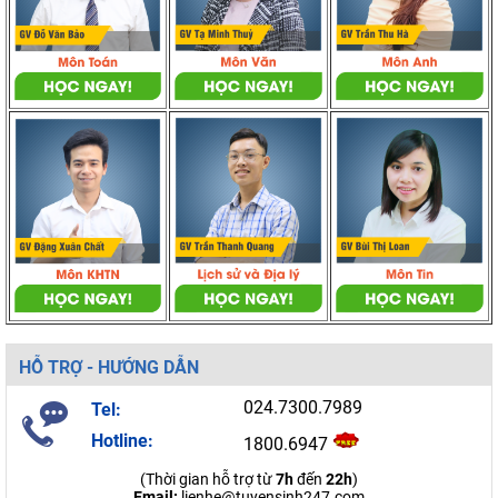
HỖ TRỢ - HƯỚNG DẪN
024.7300.7989
Tel:
Hotline:
1800.6947
(Thời gian hỗ trợ từ
7h
đến
22h
)
Email:
lienhe@tuyensinh247.com