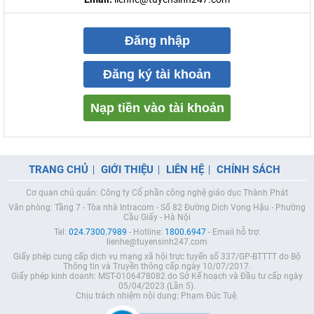
Đăng nhập
Đăng ký tài khoản
Nạp tiền vào tài khoản
TRANG CHỦ
GIỚI THIỆU
LIÊN HỆ
CHÍNH SÁCH
Cơ quan chủ quản: Công ty Cổ phần công nghệ giáo dục Thành Phát
Văn phòng: Tầng 7 - Tòa nhà Intracom - Số 82 Đường Dịch Vọng Hậu - Phường
Cầu Giấy - Hà Nội
Tel:
024.7300.7989
- Hotline:
1800.6947
- Email hỗ trợ:
lienhe@tuyensinh247.com
Giấy phép cung cấp dịch vụ mạng xã hội trực tuyến số 337/GP-BTTTT do Bộ
Thông tin và Truyền thông cấp ngày 10/07/2017.
Giấy phép kinh doanh: MST-0106478082 do Sở Kế hoạch và Đầu tư cấp ngày
05/04/2023 (Lần 5).
Chịu trách nhiệm nội dung: Phạm Đức Tuệ.