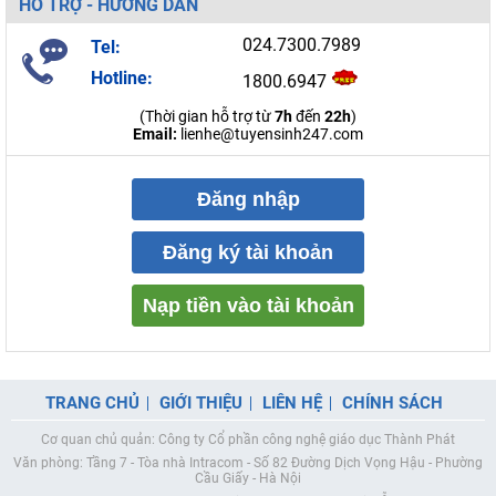
HỖ TRỢ - HƯỚNG DẪN
024.7300.7989
Tel:
Hotline:
1800.6947
(Thời gian hỗ trợ từ
7h
đến
22h
)
Email:
lienhe@tuyensinh247.com
Đăng nhập
Đăng ký tài khoản
Nạp tiền vào tài khoản
TRANG CHỦ
GIỚI THIỆU
LIÊN HỆ
CHÍNH SÁCH
Cơ quan chủ quản: Công ty Cổ phần công nghệ giáo dục Thành Phát
Văn phòng: Tầng 7 - Tòa nhà Intracom - Số 82 Đường Dịch Vọng Hậu - Phường
Cầu Giấy - Hà Nội