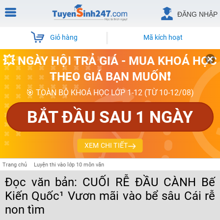
ĐĂNG NHẬP
Giỏ hàng
Mã kích hoạt
💥 NGÀY HỘI TRẢ GIÁ - MUA KHOÁ HỌC
THEO GIÁ BẠN MUỐN❗
🎯 TOÀN BỘ KHOÁ HỌC LỚP 1-12 (TỪ 10-12/08)
BẮT ĐẦU SAU 1 NGÀY
XEM CHI TIẾT
Trang chủ
Luyện thi vào lớp 10 môn văn
Đọc văn bản: CUỐI RỄ ĐẦU CÀNH Bế
Kiến Quốc¹ Vươn mãi vào bể sâu Cái rễ
non tìm