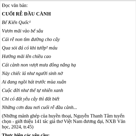
Đọc văn bản:
CUỐI RỄ ĐẦU CÀNH
Bế Kiến Quốc¹
Vươn mãi vào bể sâu
Cái rễ non tìm đường cho cây
Qua sỏi đá có khi tướp² máu
Hướng mãi lên chiều cao
Cái cành non vượt mưa đông nắng hạ
Nảy chiếc lá như người sinh nở
Ai đang ngồi hát trước mùa xuân
Cuộc đời như thể tự nhiên xanh
Chỉ có đất yêu cây thì đất bi
ết
Những cơn đau nơi cuối rễ đầu cành...
(Những mảnh ghép của huyền thoại, Nguyễn Thanh Tâm tuyển
chọn - giới thiệu 141 tác giả thơ Việt Nam đương đại, NXB Văn
học, 2024, tr.45)
Thực hiện các yêu cầu: