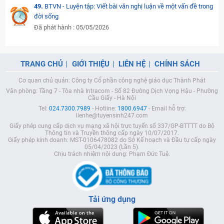
49.
BTVN - Luyện tập: Viết bài văn nghị luận về một vấn đề trong
đời sống
Đã phát hành : 05/05/2026
TRANG CHỦ
GIỚI THIỆU
LIÊN HỆ
CHÍNH SÁCH
Cơ quan chủ quản: Công ty Cổ phần công nghệ giáo dục Thành Phát
Văn phòng: Tầng 7 - Tòa nhà Intracom - Số 82 Đường Dịch Vọng Hậu - Phường
Cầu Giấy - Hà Nội
Tel:
024.7300.7989
- Hotline:
1800.6947
- Email hỗ trợ:
lienhe@tuyensinh247.com
Giấy phép cung cấp dịch vụ mạng xã hội trực tuyến số 337/GP-BTTTT do Bộ
Thông tin và Truyền thông cấp ngày 10/07/2017.
Giấy phép kinh doanh: MST-0106478082 do Sở Kế hoạch và Đầu tư cấp ngày
05/04/2023 (Lần 5).
Chịu trách nhiệm nội dung: Phạm Đức Tuệ.
Tải ứng dụng