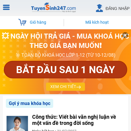
ĐĂNG NHẬP
Giỏ hàng
Mã kích hoạt
💥 NGÀY HỘI TRẢ GIÁ - MUA KHOÁ HỌC
THEO GIÁ BẠN MUỐN❗
🎯 TOÀN BỘ KHOÁ HỌC LỚP 1-12 (TỪ 10-12/08)
BẮT ĐẦU SAU 1 NGÀY
XEM CHI TIẾT
Gợi ý mua khóa học
Công thức: Viết bài văn nghị luận về
một vấn đề trong đời sống