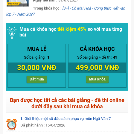
Ngày hết hạn :
31/07/2027
Trong khóa học
:
[S+] - Cô Mai Hoà - Công thức viết văn
lớp 7 - Năm 2027
Mua cả khóa học
tiết kiệm 45%
so với mua từng
bài
MUA LẺ
CẢ KHÓA HỌC
Số bài giảng :
1
Số bài giảng + đề thi:
49
30,000 VNĐ
499,000 VNĐ
Đặt mua
Mua khóa
Bạn được học tất cả các bài giảng - đề thi online
dưới đây sau khi mua cả khóa
1.
Giới thiệu một số đầu sách phục vụ môn Ngữ Văn 7
Đã phát hành : 15/04/2026