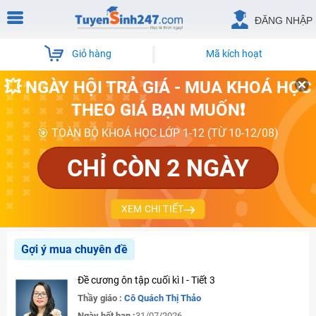
ĐĂNG NHẬP
Giỏ hàng
Mã kích hoạt
💥 NGÀY HỘI TRẢ GIÁ - MUA KHOÁ HỌC
THEO GIÁ BẠN MUỐN❗
🎯 TOÀN BỘ KHOÁ HỌC LỚP 1-12 (TỪ 10-12/08)
CHỈ CÒN 2 NGÀY
XEM CHI TIẾT
Gợi ý mua chuyên đề
Đề cương ôn tập cuối kì I - Tiết 3
Thầy giáo :
Cô Quách Thị Thảo
Ngày hết hạn :
31/07/2026