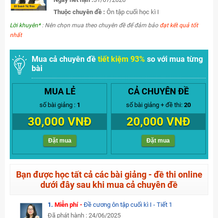
Thuộc chuyên đề :
Ôn tập cuối học kì I
Lời khuyên*
: Nên chọn mua theo chuyên đề để đảm bảo
đạt kết quả tốt
nhất
Mua cả chuyên đề
tiết kiệm 93%
so với mua từng
bài
MUA LẺ
CẢ CHUYÊN ĐỀ
số bài giảng :
1
số bài giảng + đề thi:
20
30,000 VNĐ
20,000 VNĐ
Đặt mua
Đặt mua
Bạn được học tất cả các bài giảng - đề thi online
dưới đây sau khi mua cả chuyên đề
1.
Miễn phí -
Đề cương ôn tập cuối kì I - Tiết 1
Đã phát hành : 24/06/2025