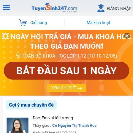
ĐĂNG NHẬP
Giỏ hàng
Mã kích hoạt
💥 NGÀY HỘI TRẢ GIÁ - MUA KHOÁ HỌC
THEO GIÁ BẠN MUỐN❗
🎯 TOÀN BỘ KHOÁ HỌC LỚP 1-12 (TỪ 10-12/08)
BẮT ĐẦU SAU 1 NGÀY
XEM CHI TIẾT
Gợi ý mua chuyên đề
Đọc: Em vui tới trường
Thầy giáo :
Cô Nguyễn Thị Thanh Hoa
Ngày hết hạn :
31/07/2026