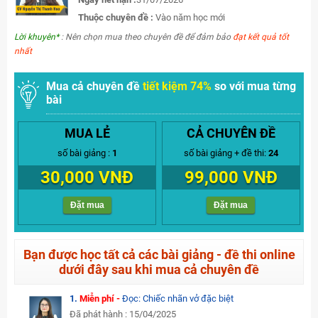
Thuộc chuyên đề :
Vào năm học mới
Lời khuyên*
: Nên chọn mua theo chuyên đề để đảm bảo
đạt kết quả tốt
nhất
Mua cả chuyên đề
tiết kiệm 74%
so với mua từng
bài
MUA LẺ
CẢ CHUYÊN ĐỀ
số bài giảng :
1
số bài giảng + đề thi:
24
30,000 VNĐ
99,000 VNĐ
Đặt mua
Đặt mua
Bạn được học tất cả các bài giảng - đề thi online
dưới đây sau khi mua cả chuyên đề
1.
Miễn phí -
Đọc: Chiếc nhãn vở đặc biệt
Đã phát hành : 15/04/2025