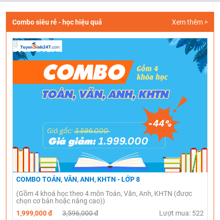
Combo siêu rẻ - học hiệu quả
Xem thêm >
COMBO TOÁN, VĂN, ANH, KHTN - LỚP 8
(Gồm 4 khoá học theo 4 môn Toán, Văn, Anh, KHTN (được
chọn cơ bản hoặc nâng cao))
1,999,000 đ
3,596,000 đ
Lượt mua: 522