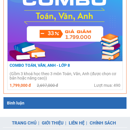
COMBO TOÁN, VĂN, ANH - LỚP 8
(Gồm 3 khoá học theo 3 môn Toán, Văn, Anh (được chọn cơ
bản hoặc nâng cao))
1,799,000 đ
2,697,000 đ
Lượt mua: 490
Bình luận
TRANG CHỦ
GIỚI THIỆU
LIÊN HỆ
CHÍNH SÁCH