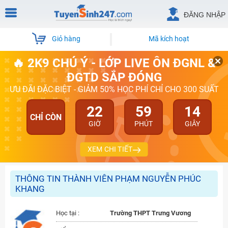
ĐĂNG NHẬP
Giỏ hàng
Mã kích hoạt
🔥 2K9 CHÚ Ý - LỚP LIVE ÔN ĐGNL &
ĐGTD SẮP ĐÓNG
ƯU ĐÃI ĐẶC BIỆT - GIẢM 50% HỌC PHÍ CHỈ CHO 300 SUẤT
22
59
14
CHỈ CÒN
GIỜ
PHÚT
GIÂY
XEM CHI TIẾT
THÔNG TIN THÀNH VIÊN PHẠM NGUYỄN PHÚC
KHANG
Học tại :
Trường THPT Trưng Vương