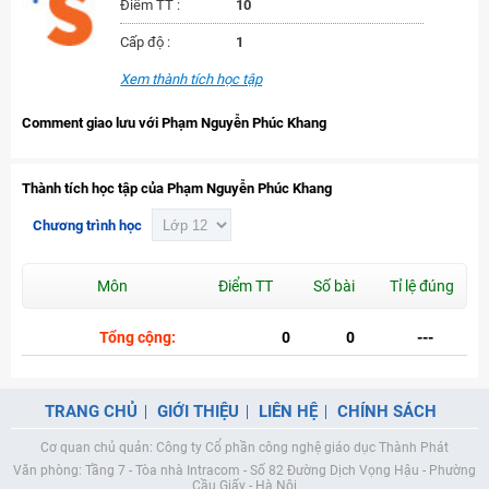
Điểm TT :
10
Cấp độ :
1
Xem thành tích học tập
Comment giao lưu với Phạm Nguyễn Phúc Khang
Thành tích học tập của Phạm Nguyễn Phúc Khang
Chương trình học
Môn
Điểm TT
Số bài
Tỉ lệ đúng
Tổng cộng:
0
0
---
TRANG CHỦ
GIỚI THIỆU
LIÊN HỆ
CHÍNH SÁCH
Cơ quan chủ quản: Công ty Cổ phần công nghệ giáo dục Thành Phát
Văn phòng: Tầng 7 - Tòa nhà Intracom - Số 82 Đường Dịch Vọng Hậu - Phường
Cầu Giấy - Hà Nội