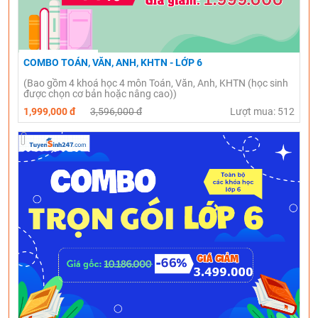
COMBO TOÁN, VĂN, ANH, KHTN - LỚP 6
(Bao gồm 4 khoá học 4 môn Toán, Văn, Anh, KHTN (học sinh
được chọn cơ bản hoặc nâng cao))
1,999,000 đ
3,596,000 đ
Lượt mua: 512