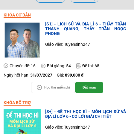
KHÓA CƠ BẢN
[S1] - LỊCH SỬ VÀ ĐỊA LÍ 6 - THẦY TRẦN
THANH QUANG, THẦY TRẦN NGỌC
PHONG
Giáo viên: Tuyensinh247
Chuyên đề: 16
Bài giảng: 54
Đề thi: 68
Ngày hết hạn:
31/07/2027
Giá:
899,000 đ
Học thử miễn phí
Đặt mua
KHÓA BỔ TRỢ
[S+] - ĐỀ THI HỌC KÌ - MÔN LỊCH SỬ VÀ
ĐỊA LÍ LỚP 6 - CÓ LỜI GIẢI CHI TIẾT
Giáo viên: Tuyensinh247