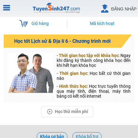
ĐĂNG NHẬP
Giỏ hàng
Mã kích hoạt
Học tốt Lịch sử & Địa lí 6 - Chương trình mới
-
Thời gian học tập với khóa học
: Ngay
khi đăng ký thành công khóa học đến
khi hết hạn khóa học
-
Thời gian học
: Học bất cứ thời gian
nào
-
Hình thức học
: Học trực tuyến thông
qua máy tính, điện thoại, máy tính
bảng có kết nối internet
Học thử miễn phí
Khóa cơ bản
Khóa bổ trợ