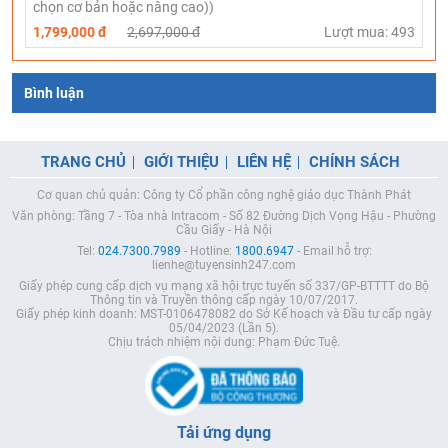
chọn cơ bản hoặc nâng cao))
1,799,000 đ
2,697,000 đ
Lượt mua: 493
Bình luận
TRANG CHỦ
GIỚI THIỆU
LIÊN HỆ
CHÍNH SÁCH
Cơ quan chủ quản: Công ty Cổ phần công nghệ giáo dục Thành Phát
Văn phòng: Tầng 7 - Tòa nhà Intracom - Số 82 Đường Dịch Vọng Hậu - Phường
Cầu Giấy - Hà Nội
Tel:
024.7300.7989
- Hotline:
1800.6947
- Email hỗ trợ:
lienhe@tuyensinh247.com
Giấy phép cung cấp dịch vụ mạng xã hội trực tuyến số 337/GP-BTTTT do Bộ
Thông tin và Truyền thông cấp ngày 10/07/2017.
Giấy phép kinh doanh: MST-0106478082 do Sở Kế hoạch và Đầu tư cấp ngày
05/04/2023 (Lần 5).
Chịu trách nhiệm nội dung: Phạm Đức Tuệ.
Tải ứng dụng