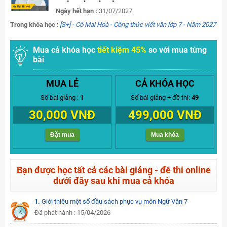
Ngày hết hạn :
31/07/2027
Trong khóa học
:
[S+] - Cô Mai Hoà - Công thức viết văn lớp 7 - Năm 2027
Mua cả khóa học
tiết kiệm 45%
so với mua từng
bài
MUA LẺ
CẢ KHÓA HỌC
Số bài giảng :
1
Số bài giảng + đề thi:
49
30,000 VNĐ
499,000 VNĐ
Đặt mua
Mua khóa
Bạn được học tất cả các bài giảng - đề thi online
dưới đây sau khi mua cả khóa
1.
Giới thiệu một số đầu sách phục vụ môn Ngữ Văn 7
Đã phát hành : 15/04/2026