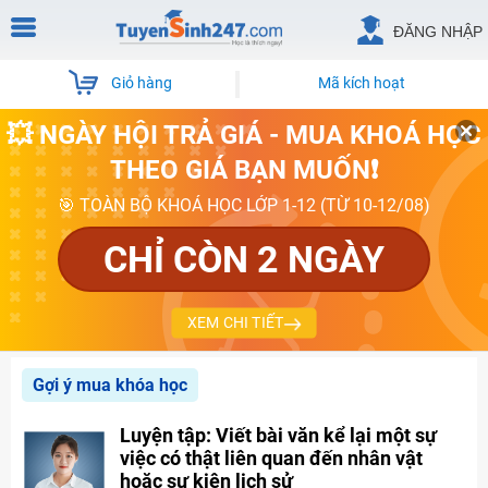
ĐĂNG NHẬP
Giỏ hàng
Mã kích hoạt
💥 NGÀY HỘI TRẢ GIÁ - MUA KHOÁ HỌC
THEO GIÁ BẠN MUỐN❗
🎯 TOÀN BỘ KHOÁ HỌC LỚP 1-12 (TỪ 10-12/08)
CHỈ CÒN 2 NGÀY
XEM CHI TIẾT
Gợi ý mua khóa học
Luyện tập: Viết bài văn kể lại một sự
việc có thật liên quan đến nhân vật
hoặc sự kiện lịch sử