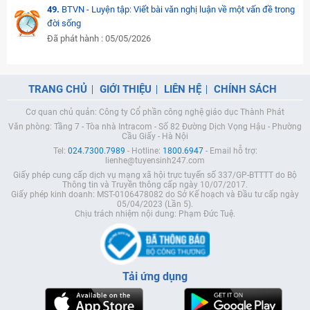
49.
BTVN - Luyện tập: Viết bài văn nghị luận về một vấn đề trong
đời sống
Đã phát hành : 05/05/2026
TRANG CHỦ
GIỚI THIỆU
LIÊN HỆ
CHÍNH SÁCH
Cơ quan chủ quản: Công ty Cổ phần công nghệ giáo dục Thành Phát
Văn phòng: Tầng 7 - Tòa nhà Intracom - Số 82 Đường Dịch Vọng Hậu - Phường
Cầu Giấy - Hà Nội
Tel:
024.7300.7989
- Hotline:
1800.6947
- Email hỗ trợ:
lienhe@tuyensinh247.com
Giấy phép cung cấp dịch vụ mạng xã hội trực tuyến số 337/GP-BTTTT do Bộ
Thông tin và Truyền thông cấp ngày 10/07/2017.
Giấy phép kinh doanh: MST-0106478082 do Sở Kế hoạch và Đầu tư cấp ngày
05/04/2023 (Lần 5).
Chịu trách nhiệm nội dung: Phạm Đức Tuệ.
Tải ứng dụng