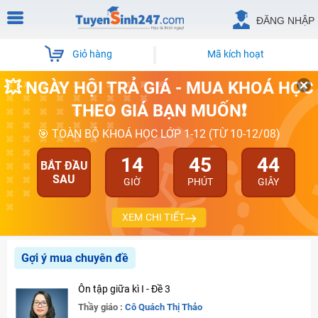
ĐĂNG NHẬP
Giỏ hàng
Mã kích hoạt
💥 NGÀY HỘI TRẢ GIÁ - MUA KHOÁ HỌC
THEO GIÁ BẠN MUỐN❗
🎯 TOÀN BỘ KHOÁ HỌC LỚP 1-12 (TỪ 10-12/08)
14
45
44
BẮT ĐẦU
SAU
GIỜ
PHÚT
GIÂY
XEM CHI TIẾT
Gợi ý mua chuyên đề
Ôn tập giữa kì I - Đề 3
Thầy giáo :
Cô Quách Thị Thảo