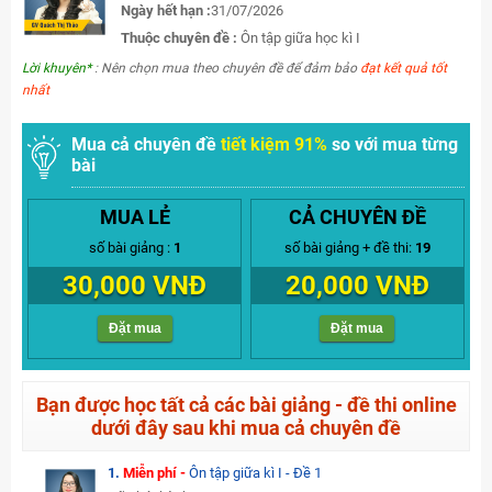
Ngày hết hạn :
31/07/2026
Thuộc chuyên đề :
Ôn tập giữa học kì I
Lời khuyên*
: Nên chọn mua theo chuyên đề để đảm bảo
đạt kết quả tốt
nhất
Mua cả chuyên đề
tiết kiệm 91%
so với mua từng
bài
MUA LẺ
CẢ CHUYÊN ĐỀ
số bài giảng :
1
số bài giảng + đề thi:
19
30,000 VNĐ
20,000 VNĐ
Đặt mua
Đặt mua
Bạn được học tất cả các bài giảng - đề thi online
dưới đây sau khi mua cả chuyên đề
1.
Miễn phí -
Ôn tập giữa kì I - Đề 1