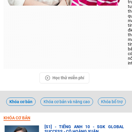
tr
tu
t
q
m
tí
đi
th
m
tí
b
c
nố
in
Học thử miễn phí
Khóa cơ bản
Khóa cơ bản và nâng cao
Khóa bổ trợ
KHÓA CƠ BẢN
[S1] - TIẾNG ANH 10 - SGK GLOBAL
SUCCESS - CÔ HOÀNG XUÂN