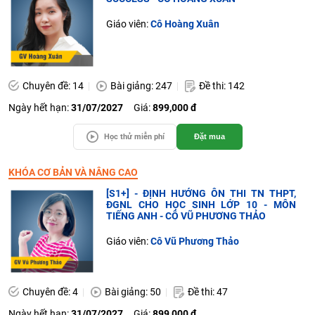
Giáo viên:
Cô Hoàng Xuân
Chuyên đề: 14
Bài giảng: 247
Đề thi: 142
Ngày hết hạn:
31/07/2027
Giá:
899,000 đ
Học thử miễn phí
Đặt mua
KHÓA CƠ BẢN VÀ NÂNG CAO
[S1+] - ĐỊNH HƯỚNG ÔN THI TN THPT,
ĐGNL CHO HỌC SINH LỚP 10 - MÔN
TIẾNG ANH - CÔ VŨ PHƯƠNG THẢO
Giáo viên:
Cô Vũ Phương Thảo
Chuyên đề: 4
Bài giảng: 50
Đề thi: 47
Ngày hết hạn:
31/07/2027
Giá:
899,000 đ