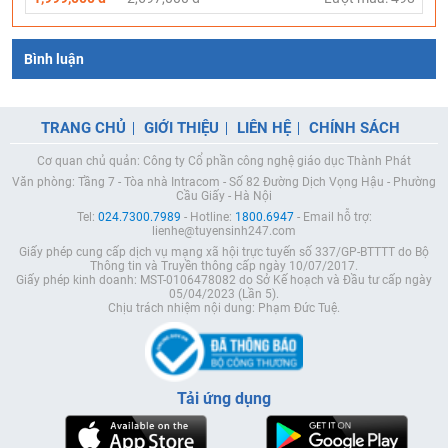
Bình luận
TRANG CHỦ
GIỚI THIỆU
LIÊN HỆ
CHÍNH SÁCH
Cơ quan chủ quản: Công ty Cổ phần công nghệ giáo dục Thành Phát
Văn phòng: Tầng 7 - Tòa nhà Intracom - Số 82 Đường Dịch Vọng Hậu - Phường
Cầu Giấy - Hà Nội
Tel:
024.7300.7989
- Hotline:
1800.6947
- Email hỗ trợ:
lienhe@tuyensinh247.com
Giấy phép cung cấp dịch vụ mạng xã hội trực tuyến số 337/GP-BTTTT do Bộ
Thông tin và Truyền thông cấp ngày 10/07/2017.
Giấy phép kinh doanh: MST-0106478082 do Sở Kế hoạch và Đầu tư cấp ngày
05/04/2023 (Lần 5).
Chịu trách nhiệm nội dung: Phạm Đức Tuệ.
Tải ứng dụng