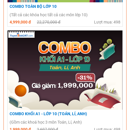
COMBO TOÀN BỘ LỚP 10
(Tất cả các khóa học tất cả các môn lớp 10)
4,999,000 đ
22,270,000 đ
Lượt mua: 498
COMBO KHỐI A1 - LỚP 10 (TOÁN, LÍ, ANH)
(Gồm các khoá học 3 môn Toán, Lí, Anh)
1,999,000 đ
2,697,000 đ
Lượt mua: 498