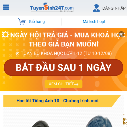
ĐĂNG NHẬP
Giỏ hàng
Mã kích hoạt
💥 NGÀY HỘI TRẢ GIÁ - MUA KHOÁ HỌC
THEO GIÁ BẠN MUỐN❗
🎯 TOÀN BỘ KHOÁ HỌC LỚP 1-12 (TỪ 10-12/08)
BẮT ĐẦU SAU 1 NGÀY
XEM CHI TIẾT
Học tốt Tiếng Anh 10 - Chương trình mới
-
gi
họ