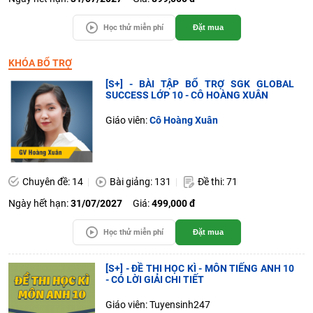
Học thử miễn phí
Đặt mua
KHÓA BỔ TRỢ
[S+] - BÀI TẬP BỔ TRỢ SGK GLOBAL
SUCCESS LỚP 10 - CÔ HOÀNG XUÂN
Giáo viên:
Cô Hoàng Xuân
Chuyên đề: 14
Bài giảng: 131
Đề thi: 71
Ngày hết hạn:
31/07/2027
Giá:
499,000 đ
Học thử miễn phí
Đặt mua
[S+] - ĐỀ THI HỌC KÌ - MÔN TIẾNG ANH 10
- CÓ LỜI GIẢI CHI TIẾT
Giáo viên: Tuyensinh247