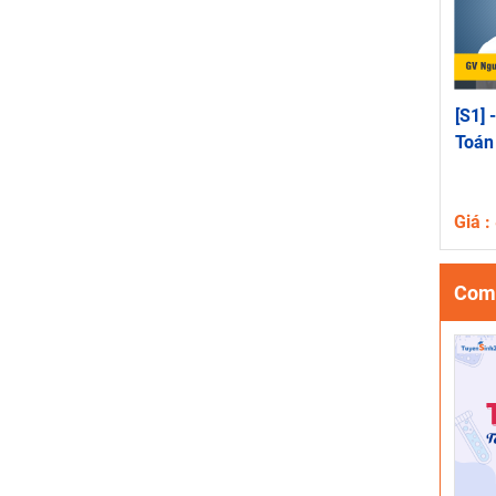
[S1] 
Toán
Giá 
Comb