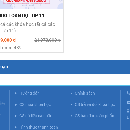
BO TOÀN BỘ LỚP 11
 cả các khóa học tất cả các
lớp 11)
99,000 đ
21,073,000 đ
t mua: 489
luận
Hướng dẫn
Chính sách
CS mua khóa học
CS trả và đổi khóa học
CS dữ liệu cá nhân
CS bảo đảm sản phẩm
D
Hình thức thanh toán