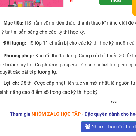
đ
Mục tiêu:
HS nắm vững kiến thức, thành thạo kĩ năng giải đề và
lý tự tin, sẵn sàng cho các kỳ thi học kỳ.
Đối tượng:
HS lớp 11 chuẩn bị cho các kỳ thi học kỳ, muốn củn
Phương pháp:
Kho đề thi đa dạng: Cung cấp tối thiểu 20 đề t
ác trường uy tín. Có phương pháp và lời giải chi tiết từng câu gi
 quyết các bài tập tương tự.
Lợi ích:
Đề thi được cập nhật liên tục và mới nhất, là nguồn t
sinh nâng cao điểm số trong các kỳ thi học kỳ.
***
Tham gia
NHÓM ZALO HỌC TẬP
-
Đặc quyền dành cho học
Nhóm: Trao đổi học 