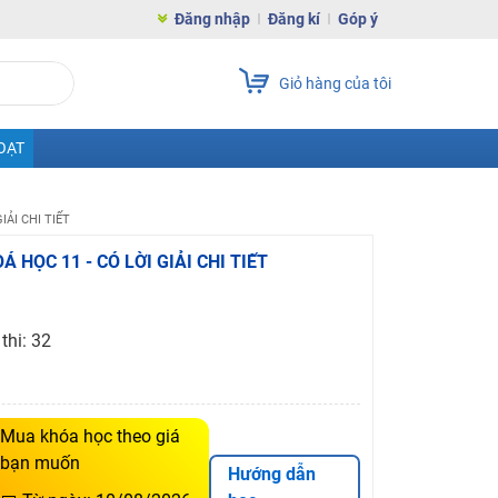
Đăng nhập
Đăng kí
Góp ý
Giỏ hàng của tôi
OẠT
IẢI CHI TIẾT
OÁ HỌC 11 - CÓ LỜI GIẢI CHI TIẾT
thi: 32
Mua khóa học theo giá
bạn muốn
Hướng dẫn