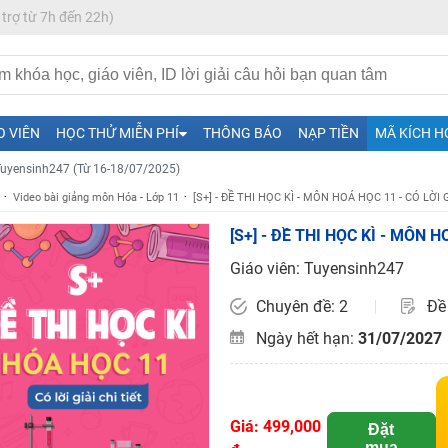
 trợ từ 7h đến 22h)
H ít nhất 25 điểm
O VIÊN
HỌC THỬ MIỄN PHÍ
THÔNG BÁO
NẠP TIỀN
MÃ KÍCH H
 Tuyensinh247 (Từ 16-18/07/2025)
Video bài giảng môn Hóa - Lớp 11
[S+] - ĐỀ THI HỌC KÌ - MÔN HOÁ HỌC 11 - CÓ LỜI G
[S+] - ĐỀ THI HỌC KÌ - MÔN H
năm 2018
Giáo viên: Tuyensinh247
g lai!
Chuyên đề: 2
Đề 
 viên giỏi và nổi tiếng
Ngày hết hạn:
31/07/2027
Giá: 499,000
Đặt
mua