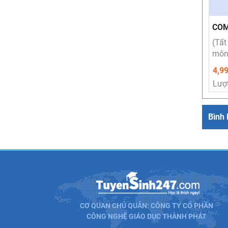
COM
(Tất
môn 
4,9
Lượ
Bình 
CƠ QUAN CHỦ QUẢN: CÔNG TY CỔ PHẦN
CÔNG NGHỆ GIÁO DỤC THÀNH PHÁT