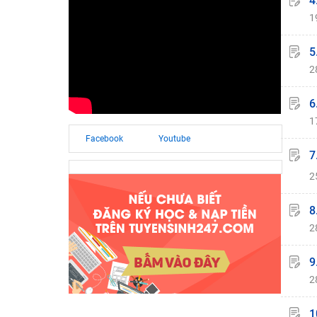
4
1
5
2
6
1
Facebook
Youtube
7
2
8
2
9
2
1