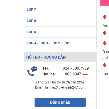
LỚP 7
LỚP 6
tâm 
LỚP 5
LỚP 4 - LỚP 3 - LỚP 2 - LỚP 1
từ c
HỖ TRỢ - HƯỚNG DẪN
giải
Tel:
024.7300.7989
học 
Hotline:
1800.6947
(Thời gian hỗ trợ từ
7h
đến
22h
)
Email:
lienhe@tuyensinh247.com
Đăng nhập