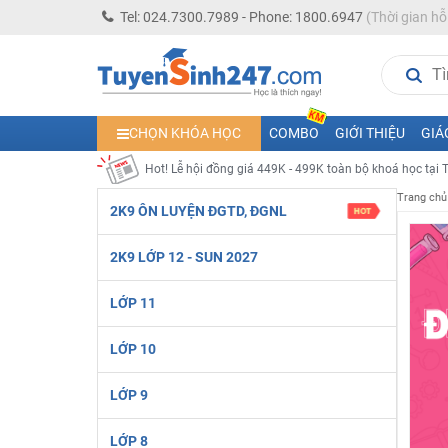
Tel: 024.7300.7989 - Phone: 1800.6947
(Thời gian hỗ
Học online lớp 4 cùng thầy cô giáo giỏi, nổi tiếng
Học online lớp 3 cùng thầy cô giáo giỏi, nổi tiếng
Học online lớp 2 với thầy cô giáo giỏi, nổi tiếng
2K6! Lộ Trình Sun 2024 - Ba bước luyện thi TN THPT - Đ
CHỌN KHÓA HỌC
COMBO
GIỚI THIỆU
GIÁ
Hot! Lễ hội đồng giá 449K - 499K toàn bộ khoá học tại
Khuyến Mãi Khoá Học 1K Chỉ Từ 11-13/09/2024
Trang chủ
2K9 ÔN LUYỆN ĐGTD, ĐGNL
Đồng giá khóa học 499K - 399K (13/11-15/11)
Khai giảng các khóa lớp 9 Toán - Lý - Hóa - Văn - Anh 
2K9 LỚP 12 - SUN 2027
Khai giảng khóa Ngữ văn 7 - xây nền vững chắc cho tươn
LỚP 11
Luyện thi vào lớp 10 môn Toán, Văn, Hóa, Anh, Lý với giáo
LỚP 10
LỚP 9
LỚP 8