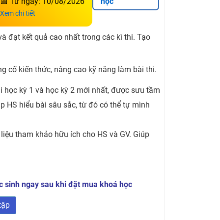
📅 Từ ngày: 10/08/2026
học
Xem chi tiết
 đạt kết quả cao nhất trong các kì thi. Tạo
g cố kiến thức, nâng cao kỹ năng làm bài thi.
hi học kỳ 1 và học kỳ 2 mới nhất, được sưu tầm
úp HS hiểu bài sâu sắc, từ đó có thể tự mình
ư liệu tham khảo hữu ích cho HS và GV. Giúp
 sinh ngay sau khi đặt mua khoá học
tập