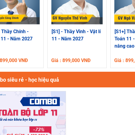
- Thầy Chính -
[S1] - Thầy Vinh - Vật lí
[S1+] Thầ
 11 - Năm 2027
11 - Năm 2027
Toán 11 -
nâng cao
: 899,000 VNĐ
Giá : 899,000 VNĐ
Giá : 89
o siêu rẻ - học hiệu quả