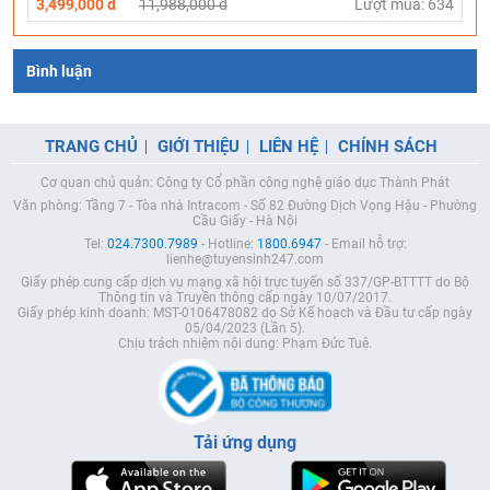
3,499,000 đ
11,988,000 đ
Lượt mua: 634
Bình luận
TRANG CHỦ
GIỚI THIỆU
LIÊN HỆ
CHÍNH SÁCH
Cơ quan chủ quản: Công ty Cổ phần công nghệ giáo dục Thành Phát
Văn phòng: Tầng 7 - Tòa nhà Intracom - Số 82 Đường Dịch Vọng Hậu - Phường
Cầu Giấy - Hà Nội
Tel:
024.7300.7989
- Hotline:
1800.6947
- Email hỗ trợ:
lienhe@tuyensinh247.com
Giấy phép cung cấp dịch vụ mạng xã hội trực tuyến số 337/GP-BTTTT do Bộ
Thông tin và Truyền thông cấp ngày 10/07/2017.
Giấy phép kinh doanh: MST-0106478082 do Sở Kế hoạch và Đầu tư cấp ngày
05/04/2023 (Lần 5).
Chịu trách nhiệm nội dung: Phạm Đức Tuệ.
Tải ứng dụng