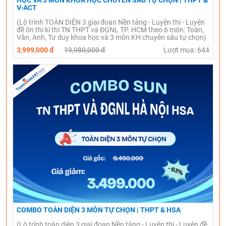
HỌC VÀ 3 MÔN KHOA HỌC CHUYÊN SÂU TỰ CHỌN | THPT &
V-ACT
(Lộ trình TOÀN DIỆN 3 giai đoạn Nền tảng - Luyện thi - Luyện
đề ôn thi kì thi TN THPT và ĐGNL TP. HCM theo 6 môn: Toán,
Văn, Anh, Tư duy khoa học và 3 môn KH chuyên sâu tự chọn)
3,999,000 đ
19,980,000 đ
Lượt mua: 644
COMBO TOÀN DIỆN 3 MÔN TỰ CHỌN | THPT & HSA
(Lộ trình toàn diện 3 giai đoạn Nền tảng - Luyện thi - Luyện đề