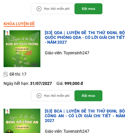
Học thử miễn phí
Đặt mua
KHÓA LUYỆN ĐỀ
[S3] QDA | LUYỆN ĐỀ THI THỬ ĐGNL BỘ
QUỐC PHÒNG QDA - CÓ LỜI GIẢI CHI TIẾT
- NĂM 2027
Giáo viên: Tuyensinh247
Đề thi: 17
Ngày hết hạn:
31/07/2027
Giá:
999,000 đ
Học thử miễn phí
Đặt mua
[S3] BCA | LUYỆN ĐỀ THI THỬ ĐGNL BỘ
CÔNG AN - CÓ LỜI GIẢI CHI TIẾT - NĂM
2027
Giáo viên: Tuyensinh247