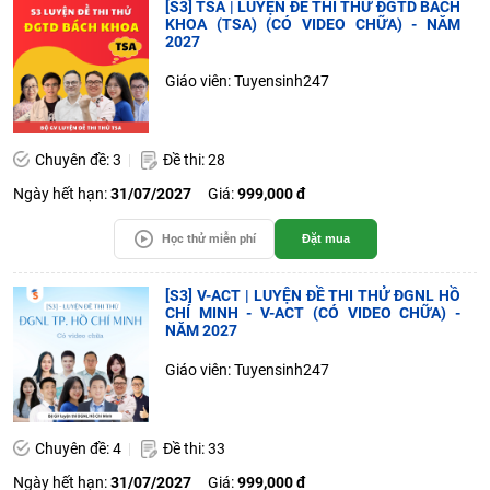
[S3] TSA | LUYỆN ĐỀ THI THỬ ĐGTD BÁCH
KHOA (TSA) (CÓ VIDEO CHỮA) - NĂM
2027
Giáo viên: Tuyensinh247
Chuyên đề: 3
Đề thi: 28
Ngày hết hạn:
31/07/2027
Giá:
999,000 đ
Học thử miễn phí
Đặt mua
[S3] V-ACT | LUYỆN ĐỀ THI THỬ ĐGNL HỒ
CHÍ MINH - V-ACT (CÓ VIDEO CHỮA) -
NĂM 2027
Giáo viên: Tuyensinh247
Chuyên đề: 4
Đề thi: 33
Ngày hết hạn:
31/07/2027
Giá:
999,000 đ