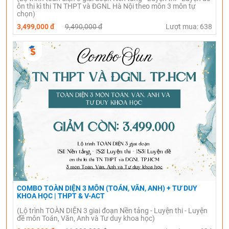
ôn thi kì thi TN THPT và ĐGNL Hà Nội theo môn 3 môn tự
chọn)
3,499,000 đ
9,490,000 đ
Lượt mua: 638
COMBO TOÀN DIỆN 3 MÔN (TOÁN, VĂN, ANH) + TƯ DUY
KHOA HỌC | THPT & V-ACT
(Lộ trình TOÀN DIỆN 3 giai đoạn Nền tảng - Luyện thi - Luyện
đề môn Toán, Văn, Anh và Tư duy khoa học)