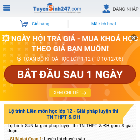
ĐĂNG NHẬP
Giỏ hàng
Mã kích hoạt
💥 NGÀY HỘI TRẢ GIÁ - MUA KHOÁ HỌC
THEO GIÁ BẠN MUỐN❗
🎯 TOÀN BỘ KHOÁ HỌC LỚP 1-12 (TỪ 10-12/08)
BẮT ĐẦU SAU 1 NGÀY
XEM CHI TIẾT
Lộ trình Liên môn học lớp 12 - Giải pháp luyện thi
TN THPT & ĐH
Lộ trình SUN là giải pháp luyện thi TN THPT & ĐH gồm 3 giai
đoạn:
- SUN giai đoạn 1:
Luyện thi chuyên sâu.