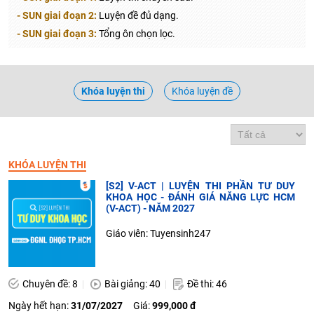
- SUN giai đoạn 2:
Luyện đề đủ dạng.
- SUN giai đoạn 3:
Tổng ôn chọn lọc.
Khóa luyện thi
Khóa luyện đề
KHÓA LUYỆN THI
[S2] V-ACT | LUYỆN THI PHẦN TƯ DUY
KHOA HỌC - ĐÁNH GIÁ NĂNG LỰC HCM
(V-ACT) - NĂM 2027
Giáo viên: Tuyensinh247
Chuyên đề: 8
Bài giảng: 40
Đề thi: 46
Ngày hết hạn:
31/07/2027
Giá:
999,000 đ