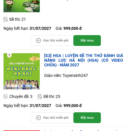
Đề thi: 21
Ngày hết hạn:
31/07/2027
Giá:
999,000 đ
Học thử miễn phí
Đặt mua
[S3] HSA | LUYỆN ĐỀ THI THỬ ĐÁNH GIÁ
NĂNG LỰC HÀ NỘI (HSA) (CÓ VIDEO
CHỮA) - NĂM 2027
Giáo viên: Tuyensinh247
Chuyên đề: 3
Đề thi: 25
Ngày hết hạn:
31/07/2027
Giá:
999,000 đ
Học thử miễn phí
Đặt mua