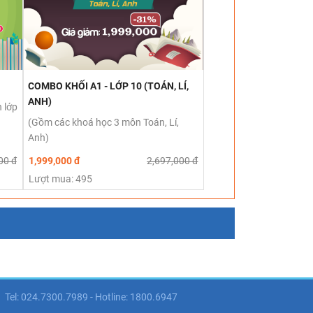
COMBO KHỐI A1 - LỚP 10 (TOÁN, LÍ,
ANH)
 lớp
(Gồm các khoá học 3 môn Toán, Lí,
Anh)
00 đ
1,999,000 đ
2,697,000 đ
Lượt mua: 495
Tel: 024.7300.7989 - Hotline: 1800.6947