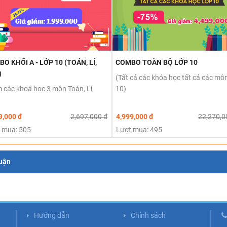
O KHỐI A - LỚP 10 (TOÁN, LÍ,
COMBO TOÀN BỘ LỚP 10
)
(Tất cả các khóa học tất cả các môn
 các khoá học 3 môn Toán, Lí,
10)
9,000 đ
2,697,000 đ
4,999,000 đ
22,270,0
 mua: 505
Lượt mua: 495
luận
Hướng dẫn
Chính sách