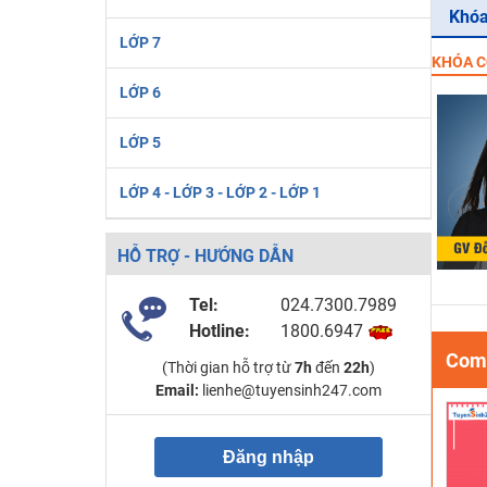
Khóa
LỚP 7
KHÓA C
LỚP 6
LỚP 5
LỚP 4 - LỚP 3 - LỚP 2 - LỚP 1
HỖ TRỢ - HƯỚNG DẪN
Tel:
024.7300.7989
Hotline:
1800.6947
Comb
(Thời gian hỗ trợ từ
7h
đến
22h
)
Email:
lienhe@tuyensinh247.com
Đăng nhập