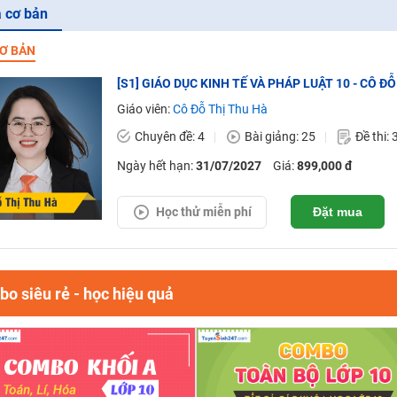
 cơ bản
Ơ BẢN
[S1] GIÁO DỤC KINH TẾ VÀ PHÁP LUẬT 10 - CÔ Đ
Giáo viên:
Cô Đỗ Thị Thu Hà
Chuyên đề: 4
Bài giảng: 25
Đề thi: 
Ngày hết hạn:
31/07/2027
Giá:
899,000 đ
Học thử miễn phí
Đặt mua
o siêu rẻ - học hiệu quả