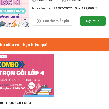
Chuyên đề: 2
Đề thi: 30
Ngày hết hạn:
31/07/2027
Giá:
499,000 đ
Học thử miễn phí
Đặt mua
o siêu rẻ - học hiệu quả
BO TRỌN GÓI LỚP 4