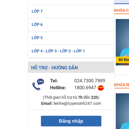
KHÓA C
LỚP 7
LỚP 6
LỚP 5
LỚP 4 - LỚP 3 - LỚP 2 - LỚP 1
HỖ TRỢ - HƯỚNG DẪN
Tel:
024.7300.7989
KHÓA N
Hotline:
1800.6947
(Thời gian hỗ trợ từ
7h
đến
22h
)
Email:
lienhe@tuyensinh247.com
Đăng nhập