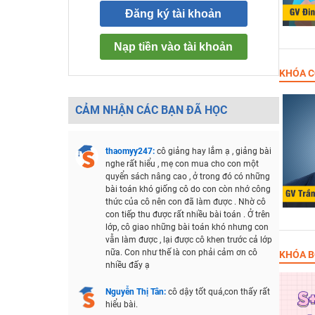
Đăng ký tài khoản
Nạp tiền vào tài khoản
KHÓA C
CẢM NHẬN CÁC BẠN ĐÃ HỌC
thaomyy247:
cô giảng hay lắm ạ , giảng bài
nghe rất hiểu , mẹ con mua cho con một
quyển sách nâng cao , ở trong đó có những
bài toán khó giống cô do con còn nhớ công
thức của cô nên con đã làm được . Nhờ cô
con tiếp thu được rất nhiều bài toán . Ở trên
lớp, cô giao những bài toán khó nhưng con
vẫn làm được , lại được cô khen trước cả lớp
nữa. Con như thế là con phải cảm ơn cô
KHÓA B
nhiều đấy ạ
Nguyễn Thị Tân:
cô dậy tốt quá,con thấy rất
hiểu bài.