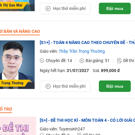
Học thử miễn phí
Đặt mua
Ơ BẢN VÀ NÂNG CAO
[S1+] - TOÁN 4 NÂNG CAO THEO CHUYÊN ĐỀ - 
Giáo viên:
Thầy Trần Trọng Thường
Chuyên đề: 14
Bài giảng: 51
Đề thi
Ngày hết hạn:
31/07/2027
Giá:
899,000 đ
Học thử miễn phí
Đặt mua
Ổ TRỢ
[S+] - ĐỀ THI HỌC KÌ - MÔN TOÁN 4 - CÓ LỜI GIẢI 
Giáo viên: Tuyensinh247