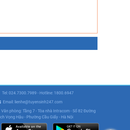
Tel: 024.7300.7989 - Hotline: 1800.6947
Email: lienhe@tuyensinh247.com
Văn phòng: Tầng 7 - Tòa nhà Intracom - Số 82 Đường
ịch Vọng Hậu - Phường Cầu Giấy - Hà Nội