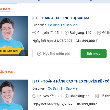
Ơ BẢN
[S1] - TOÁN 4 - CÔ ĐINH THỊ SAO MAI
Giáo viên:
Cô Đinh Thị Sao Mai
Chuyên đề: 15
Bài giảng: 149
Đề th
Ngày hết hạn:
31/07/2027
Giá:
899,000 đ
Học thử miễn phí
Đặt mua
ÂNG CAO
[S1+] - TOÁN 4 NÂNG CAO THEO CHUYÊN ĐỀ - CÔ
Giáo viên:
Cô Đinh Thị Sao Mai
Chuyên đề: 13
Bài giảng: 55
Đề thi
Ngày hết hạn:
31/07/2027
Giá:
899,000 đ