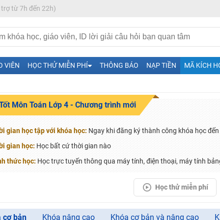
 trợ từ 7h đến 22h)
O VIÊN
HỌC THỬ MIỄN PHÍ
THÔNG BÁO
NẠP TIỀN
MÃ KÍCH H
Tốt Môn Toán Lớp 4 - Chương trình mới
H ít nhất 25 điểm
 Tuyensinh247 (Từ 16-18/07/2025)
i gian học tập với khóa học:
Ngay khi đăng ký thành công khóa học đến 
i gian học:
Học bất cứ thời gian nào
nh thức học:
Học trực tuyến thông qua máy tính, điện thoại, máy tính bảng
năm 2018
Học thử miễn phí
g lai!
 viên giỏi và nổi tiếng
 cơ bản
Khóa nâng cao
Khóa cơ bản và nâng cao
K