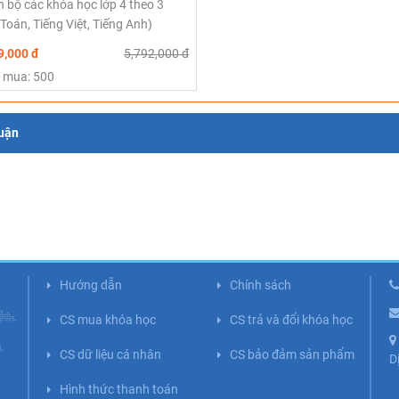
n bộ các khóa học lớp 4 theo 3
Toán, Tiếng Việt, Tiếng Anh)
9,000 đ
5,792,000 đ
 mua: 500
luận
Hướng dẫn
Chính sách
CS mua khóa học
CS trả và đổi khóa học
CS dữ liệu cá nhân
CS bảo đảm sản phẩm
D
Hình thức thanh toán