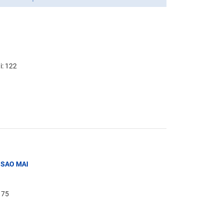
i: 122
 SAO MAI
: 75