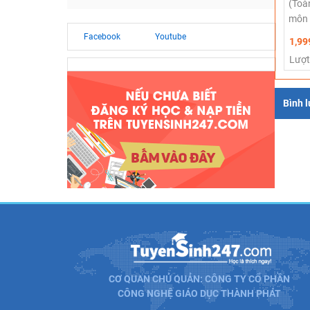
(Toà
môn 
Facebook
Youtube
1,99
Lượt
Bình 
CƠ QUAN CHỦ QUẢN: CÔNG TY CỔ PHẦN
CÔNG NGHỆ GIÁO DỤC THÀNH PHÁT