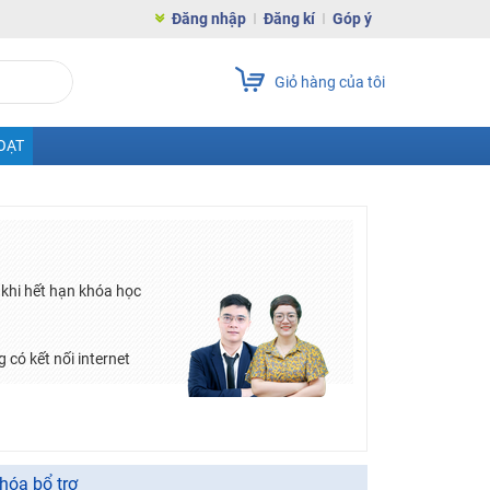
Đăng nhập
Đăng kí
Góp ý
Giỏ hàng của tôi
OẠT
khi hết hạn khóa học
 có kết nối internet
hóa bổ trợ