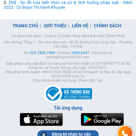
3.
[S4] - Sơ đồ hóa kiến thức và xử lý tình huống pháp luật - Năm
2022 - Cô Đoàn Thị Vành Khuyên
TRANG CHỦ
GIỚI THIỆU
LIÊN HỆ
CHÍNH SÁCH
Cơ quan chủ quản: Công ty Cổ phần công nghệ giáo dục Thành Phát
Văn phòng: Tầng 7 - Tòa nhà Intracom - Số 82 Đường Dịch Vọng Hậu - Phường
Cầu Giấy - Hà Nội
Tel:
024.7300.7989
- Hotline:
1800.6947
- Email hỗ trợ:
lienhe@tuyensinh247.com
Giấy phép cung cấp dịch vụ mạng xã hội trực tuyến số 337/GP-BTTTT do Bộ
Thông tin và Truyền thông cấp ngày 10/07/2017.
Giấy phép kinh doanh: MST-0106478082 do Sở Kế hoạch và Đầu tư cấp ngày
05/04/2023 (Lần 5).
Chịu trách nhiệm nội dung: Phạm Đức Tuệ.
Tải ứng dụng
Đăng ký nhận tư vấn