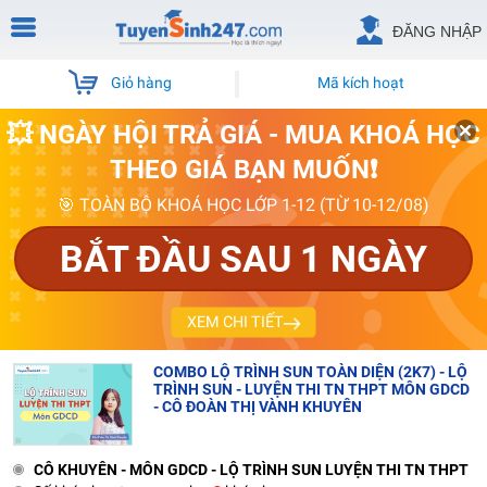
ĐĂNG NHẬP
Giỏ hàng
Mã kích hoạt
💥 NGÀY HỘI TRẢ GIÁ - MUA KHOÁ HỌC
THEO GIÁ BẠN MUỐN❗
🎯 TOÀN BỘ KHOÁ HỌC LỚP 1-12 (TỪ 10-12/08)
BẮT ĐẦU SAU 1 NGÀY
XEM CHI TIẾT
COMBO LỘ TRÌNH SUN TOÀN DIỆN (2K7) - LỘ
TRÌNH SUN - LUYỆN THI TN THPT MÔN GDCD
- CÔ ĐOÀN THỊ VÀNH KHUYÊN
CÔ KHUYÊN - MÔN GDCD - LỘ TRÌNH SUN LUYỆN THI TN THPT