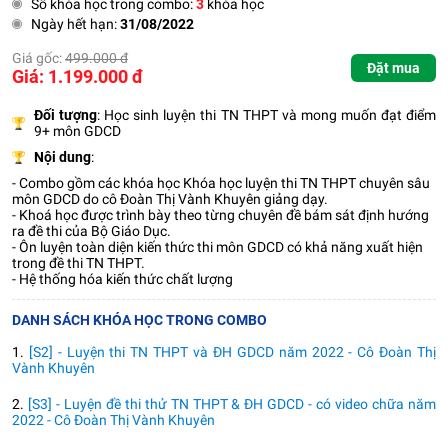
Số khóa học trong combo:
3
khóa học
Ngày hết hạn:
31/08/2022
Giá gốc:
499.000 đ
Đặt mua
Giá: 1.199.000 đ
Đối tượng
: Học sinh luyện thi TN THPT và mong muốn đạt điểm
9+ môn GDCD
Nội dung
:
- Combo gồm các khóa học Khóa học luyện thi TN THPT chuyên sâu
môn GDCD do cô Đoàn Thị Vành Khuyên giảng dạy.
- Khoá học được trình bày theo từng chuyên đề bám sát định hướng
ra đề thi của Bộ Giáo Dục.
- Ôn luyện toàn diện kiến thức thi môn GDCD có khả năng xuất hiện
trong đề thi TN THPT.
- Hệ thống hóa kiến thức chất lượng
DANH SÁCH KHÓA HỌC TRONG COMBO
1.
[S2] - Luyện thi TN THPT và ĐH GDCD năm 2022 - Cô Đoàn Thị
Vành Khuyên
2.
[S3] - Luyện đề thi thử TN THPT & ĐH GDCD - có video chữa năm
2022 - Cô Đoàn Thị Vành Khuyên