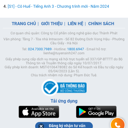
4.
[S1] - Cô Huế - Tiếng Anh 3 - Chương trình mới - Năm 2024
TRANG CHỦ
GIỚI THIỆU
LIÊN HỆ
CHÍNH SÁCH
Cơ quan chủ quản: Công ty Cổ phần công nghệ giáo dục Thành Phát
Văn phòng: Tầng 7 - Tòa nhà Intracom - Số 82 Đường Dịch Vọng Hậu - Phường
Cầu Giấy - Hà Nội
Tel:
024.7300.7989
- Hotline:
1800.6947
- Email hỗ trợ:
lienhe@tuyensinh247.com
Giấy phép cung cấp dịch vụ mạng xã hội trực tuyến số 337/GP-BTTTT do Bộ
Thông tin và Truyền thông cấp ngày 10/07/2017.
Giấy phép kinh doanh: MST-0106478082 do Sở Kế hoạch và Đầu tư cấp ngày
05/04/2023 (Lần 5).
Chịu trách nhiệm nội dung: Phạm Đức Tuệ.
Tải ứng dụng
Đăng ký nhận tư vấn