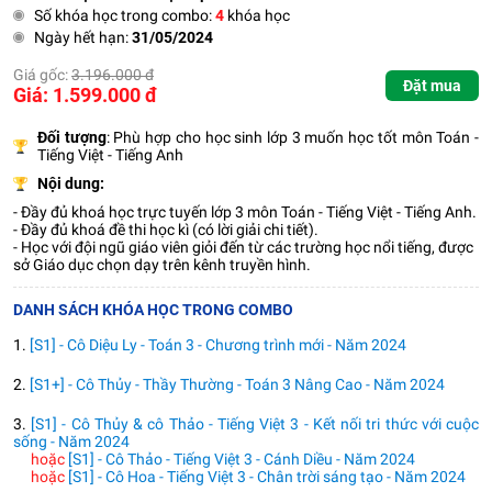
Số khóa học trong combo:
4
khóa học
Ngày hết hạn:
31/05/2024
Giá gốc:
3.196.000 đ
Đặt mua
Giá: 1.599.000 đ
Đối tượng
:
Phù hợp cho học sinh lớp 3 muốn học tốt môn Toán -
Tiếng Việt - Tiếng Anh
Nội dung:
- Đầy đủ khoá học trực tuyến lớp 3 môn Toán - Tiếng Việt - Tiếng Anh.
- Đầy đủ khoá đề thi học kì (có lời giải chi tiết).
- Học với đội ngũ giáo viên giỏi đến từ các trường học nổi tiếng, được
sở Giáo dục chọn dạy trên kênh truyền hình.
DANH SÁCH KHÓA HỌC TRONG COMBO
1.
[S1] - Cô Diệu Ly - Toán 3 - Chương trình mới - Năm 2024
2.
[S1+] - Cô Thủy - Thầy Thường - Toán 3 Nâng Cao - Năm 2024
3.
[S1] - Cô Thủy & cô Thảo - Tiếng Việt 3 - Kết nối tri thức với cuộc
sống - Năm 2024
hoặc
[S1] - Cô Thảo - Tiếng Việt 3 - Cánh Diều - Năm 2024
hoặc
[S1] - Cô Hoa - Tiếng Việt 3 - Chân trời sáng tạo - Năm 2024