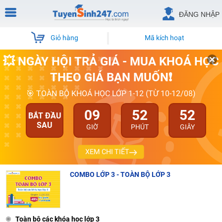
ĐĂNG NHẬP
Giỏ hàng
Mã kích hoạt
💥 NGÀY HỘI TRẢ GIÁ - MUA KHOÁ HỌC
THEO GIÁ BẠN MUỐN❗
🎯 TOÀN BỘ KHOÁ HỌC LỚP 1-12 (TỪ 10-12/08)
09
52
52
BẮT ĐẦU
SAU
GIỜ
PHÚT
GIÂY
XEM CHI TIẾT
COMBO LỚP 3 - TOÀN BỘ LỚP 3
Toàn bộ các khóa học lớp 3