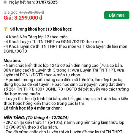
Ngày hết hạn:
31/07/2025
Giá gốc:
11.998.000 đ
Đặt mua
Giá: 3.299.000 đ
Số lượng khoá học (13 khoá học):
- 4 Khoá Nền Tảng lớp 12 theo môn
- 4 Khoá Luyện Thi TN THPT và ĐGNL/ĐGTD theo môn
- 4 Khoá luyện đề thi TN THPT theo môn và 1 khoá luyện đề liên môn
ĐGNL/ĐGTD
Mục tiêu:
- Nắm chắc kiến thức lớp 12 từ cơ bản đến nâng cao (70% cơ bản,
30% nâng cao) & Luyện thi 3 trong 1: Vừa Luyện Thi TN THPT, vừa
luyện thi ĐGNL/ĐGTD theo 4 môn tự chọn.
- Học sinh mong muốn nâng cao điểm số trên lớp, làm đẹp học bạ,
dùng học bạ để xét tuyển. Hoặc học sinh có nguyện vọng đạt điểm
số 26+ TN THPT, 100+ ĐGNL, 70+ ĐGTD để xét tuyển vào các trường
đại học mong muốn
- Luyện thi theo lộ trình bài bản, chi tiết, giúp học sinh tránh loạn kiến
thức hoặc hổng kiển thức có trong các kì thi
Lộ trình học tập 4 môn tự chọn:
NỀN TẢNG: (Từ tháng 4 - 12/2024)
- 2K7 ôn lại kiến thức 11 (5-10%), nắm vững nền tảng kiến thức lớp
12 (90-95%), theo 3 đầu sách.
- Tạo đà vững chắc cho Luyện thi và Luyện đề các kỳ thi TN THPT,