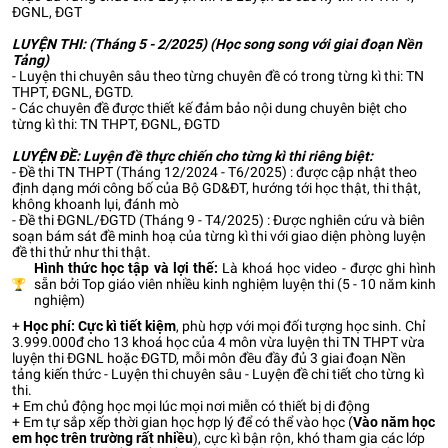
ĐGNL, ĐGT
LUYỆN THI: (Tháng 5 - 2/2025) (Học song song với giai đoạn Nền
Tảng)
- Luyện thi chuyên sâu theo từng chuyên đề có trong từng kì thi: TN
THPT, ĐGNL, ĐGTD.
- Các chuyên đề được thiết kế đảm bảo nội dung chuyên biệt cho
từng kì thi: TN THPT, ĐGNL, ĐGTD
LUYỆN ĐỀ:
Luyện đề thực chiến cho từng kì thi riêng biệt:
- Đề thi TN THPT (Tháng 12/2024 - T6/2025) : được cập nhật theo
định dạng mới công bố của Bộ GD&ĐT, hướng tới học thật, thi thật,
không khoanh lụi, đánh mò
- Đề thi ĐGNL/ĐGTD (Tháng 9 - T4/2025) : Được nghiên cứu và biên
soạn bám sát đề minh hoạ của từng kì thi với giao diện phòng luyện
đề thi thử như thi thật.
Hình thức học tập và lợi thế:
Là khoá học video - được ghi hình
sẵn bởi Top giáo viên nhiều kinh nghiệm luyện thi (5 - 10 năm kinh
nghiệm)
+
Học phí: Cực kì tiết kiệm
, phù hợp với mọi đối tượng học sinh. Chỉ
3.999.000đ cho 13 khoá học của 4 môn vừa luyện thi TN THPT vừa
luyện thi ĐGNL hoặc ĐGTD, mỗi môn đều đầy đủ 3 giai đoạn Nền
tảng kiến thức - Luyện thi chuyên sâu - Luyện đề chi tiết cho từng kì
thi.
+ Em chủ động học mọi lúc mọi nơi miễn có thiết bị di động
+ Em tự sắp xếp thời gian học hợp lý để có thể vào học (
Vào năm học
em học trên trường rất nhiều
), cực kì bận rộn, khó tham gia các lớp