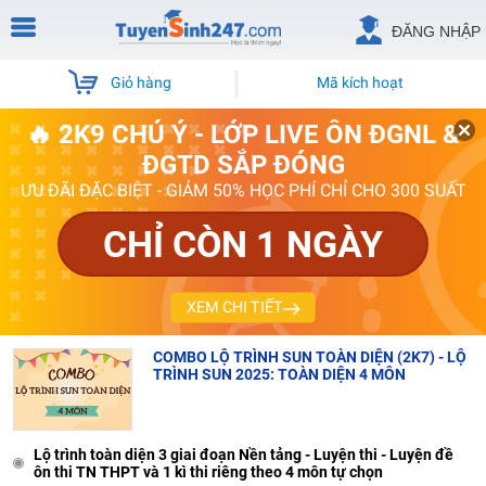
ĐĂNG NHẬP
Giỏ hàng
Mã kích hoạt
🔥 2K9 CHÚ Ý - LỚP LIVE ÔN ĐGNL &
ĐGTD SẮP ĐÓNG
ƯU ĐÃI ĐẶC BIỆT - GIẢM 50% HỌC PHÍ CHỈ CHO 300 SUẤT
CHỈ CÒN 1 NGÀY
XEM CHI TIẾT
COMBO LỘ TRÌNH SUN TOÀN DIỆN (2K7) - LỘ
TRÌNH SUN 2025: TOÀN DIỆN 4 MÔN
Lộ trình toàn diện 3 giai đoạn Nền tảng - Luyện thi - Luyện đề
ôn thi TN THPT và 1 kì thi riêng theo 4 môn tự chọn