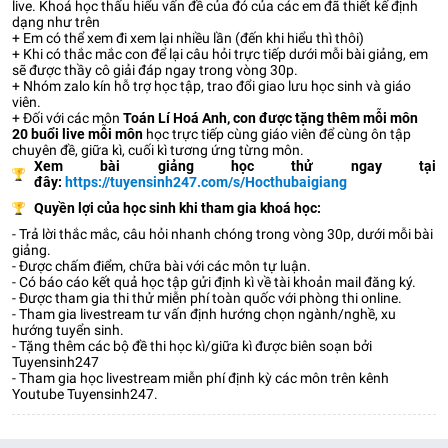
live. Khoá học thấu hiểu vấn đề của đó của các em đã thiết kế định
dạng như trên
+ Em có thể xem đi xem lại nhiều lần (đến khi hiểu thì thôi)
+ Khi có thắc mắc con để lại câu hỏi trực tiếp dưới mỗi bài giảng, em
sẽ được thầy cô giải đáp ngay trong vòng 30p.
+ Nhóm zalo kín hỗ trợ học tập, trao đổi giao lưu học sinh và giáo
viên.
+ Đối với các môn
Toán Lí Hoá Anh, con được tặng thêm mỗi môn
20 buổi live mỗi môn
học trực tiếp cùng giáo viên để cùng ôn tập
chuyên đề, giữa kì, cuối kì tương ứng từng môn.
Xem bài giảng học thử ngay tại
đây:
https://tuyensinh247.com/s/Hocthubaigiang
Quyền lợi của học sinh khi tham gia khoá học:
- Trả lời thắc mắc, câu hỏi nhanh chóng trong vòng 30p, dưới mỗi bài
giảng.
- Được chấm điểm, chữa bài với các môn tự luận.
- Có báo cáo kết quả học tập gửi định kì về tài khoản mail đăng ký.
- Được tham gia thi thử miễn phí toàn quốc với phòng thi online.
- Tham gia livestream tư vấn định hướng chọn ngành/nghề, xu
hướng tuyển sinh.
- Tặng thêm các bộ đề thi học kì/giữa kì được biên soạn bởi
Tuyensinh247
- Tham gia học livestream miễn phí định kỳ các môn trên kênh
Youtube Tuyensinh247.