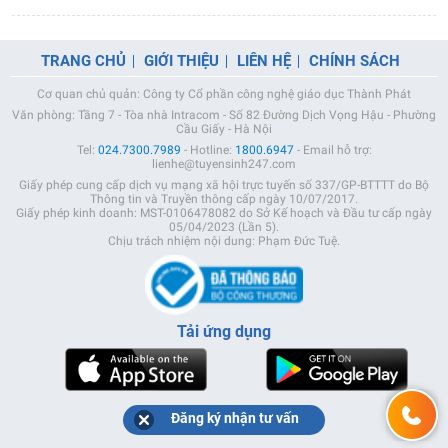
TRANG CHỦ
GIỚI THIỆU
LIÊN HỆ
CHÍNH SÁCH
Cơ quan chủ quản: Công ty Cổ phần công nghệ giáo dục Thành Phát
Văn phòng: Tầng 7 - Tòa nhà Intracom - Số 82 Đường Dịch Vọng Hậu - Phường
Cầu Giấy - Hà Nội
Tel:
024.7300.7989
- Hotline:
1800.6947
- Email hỗ trợ:
lienhe@tuyensinh247.com
Giấy phép cung cấp dịch vụ mạng xã hội trực tuyến số 337/GP-BTTTT do Bộ
Thông tin và Truyền thông cấp ngày 10/07/2017.
Giấy phép kinh doanh: MST-0106478082 do Sở Kế hoạch và Đầu tư cấp ngày
05/04/2023 (Lần 5).
Chịu trách nhiệm nội dung: Phạm Đức Tuệ.
Tải ứng dụng
Đăng ký nhận tư vấn