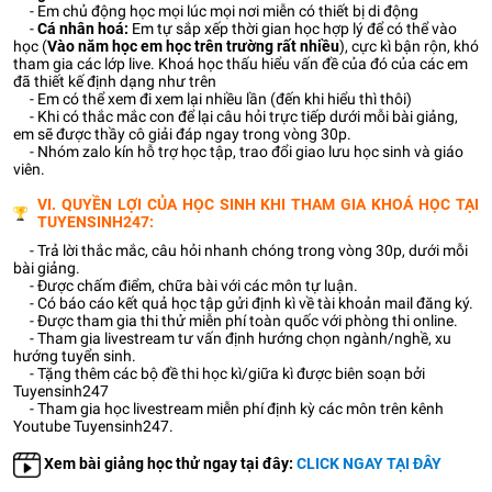
- Em chủ động học mọi lúc mọi nơi miễn có thiết bị di động
-
Cá nhân hoá:
Em tự sắp xếp thời gian học hợp lý để có thể vào
học (
Vào năm học em học trên trường rất nhiều
), cực kì bận rộn, khó
tham gia các lớp live. Khoá học thấu hiểu vấn đề của đó của các em
đã thiết kế định dạng như trên
- Em có thể xem đi xem lại nhiều lần (đến khi hiểu thì thôi)
- Khi có thắc mắc con để lại câu hỏi trực tiếp dưới mỗi bài giảng,
em sẽ được thầy cô giải đáp ngay trong vòng 30p.
- Nhóm zalo kín hỗ trợ học tập, trao đổi giao lưu học sinh và giáo
viên.
VI. QUYỀN LỢI CỦA HỌC SINH KHI THAM GIA KHOÁ HỌC TẠI
TUYENSINH247:
- Trả lời thắc mắc, câu hỏi nhanh chóng trong vòng 30p, dưới mỗi
bài giảng.
- Được chấm điểm, chữa bài với các môn tự luận.
- Có báo cáo kết quả học tập gửi định kì về tài khoản mail đăng ký.
- Được tham gia thi thử miễn phí toàn quốc với phòng thi online.
- Tham gia livestream tư vấn định hướng chọn ngành/nghề, xu
hướng tuyển sinh.
- Tặng thêm các bộ đề thi học kì/giữa kì được biên soạn bởi
Tuyensinh247
- Tham gia học livestream miễn phí định kỳ các môn trên kênh
Youtube Tuyensinh247.
Xem bài giảng học thử ngay tại đây:
CLICK NGAY TẠI ĐÂY