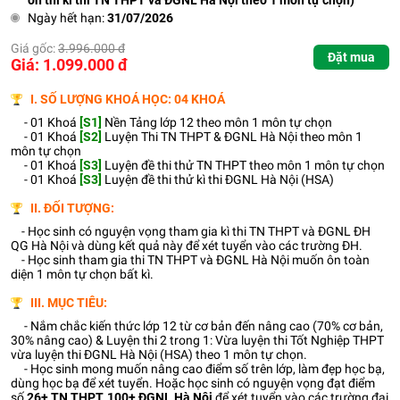
ôn thi kì thi TN THPT và ĐGNL Hà Nội theo 1 môn tự chọn)
Ngày hết hạn:
31/07/2026
Giá gốc:
3.996.000 đ
Đặt mua
Giá: 1.099.000 đ
I. SỐ LƯỢNG KHOÁ HỌC: 04 KHOÁ
- 01 Khoá
[S1]
Nền Tảng lớp 12 theo môn 1 môn tự chọn
- 01 Khoá
[S2]
Luyện Thi TN THPT & ĐGNL Hà Nội theo môn 1
môn tự chọn
- 01 Khoá
[S3]
Luyện đề thi thử TN THPT theo môn 1 môn tự chọn
- 01 Khoá
[S3]
Luyện đề thi thử kì thi ĐGNL Hà Nội (HSA)
II. ĐỐI TƯỢNG:
- Học sinh có nguyện vọng tham gia kì thi TN THPT và ĐGNL ĐH
QG Hà Nội và dùng kết quả này để xét tuyển vào các trường ĐH.
- Học sinh tham gia thi TN THPT và ĐGNL Hà Nội muốn ôn toàn
diện 1 môn tự chọn bất kì.
III. MỤC TIÊU:
- Nắm chắc kiến thức lớp 12 từ cơ bản đến nâng cao (70% cơ bản,
30% nâng cao) & Luyện thi 2 trong 1: Vừa luyện thi Tốt Nghiệp THPT
vừa luyện thi ĐGNL Hà Nội (HSA) theo 1 môn tự chọn.
- Học sinh mong muốn nâng cao điểm số trên lớp, làm đẹp học bạ,
dùng học bạ để xét tuyển. Hoặc học sinh có nguyện vọng đạt điểm
số
26+ TN THPT, 100+ ĐGNL Hà Nội
để xét tuyển vào các trường đại