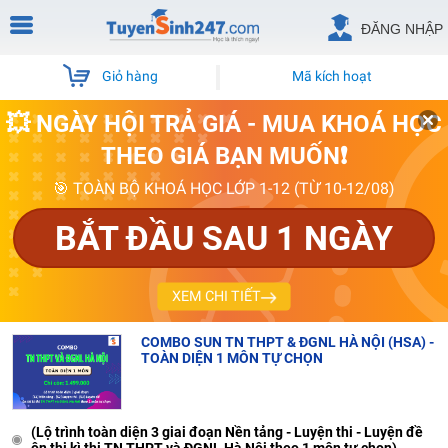
ĐĂNG NHẬP
Giỏ hàng
Mã kích hoạt
💥 NGÀY HỘI TRẢ GIÁ - MUA KHOÁ HỌC
THEO GIÁ BẠN MUỐN❗
🎯 TOÀN BỘ KHOÁ HỌC LỚP 1-12 (TỪ 10-12/08)
BẮT ĐẦU SAU 1 NGÀY
XEM CHI TIẾT
COMBO SUN TN THPT & ĐGNL HÀ NỘI (HSA) -
TOÀN DIỆN 1 MÔN TỰ CHỌN
(Lộ trình toàn diện 3 giai đoạn Nền tảng - Luyện thi - Luyện đề