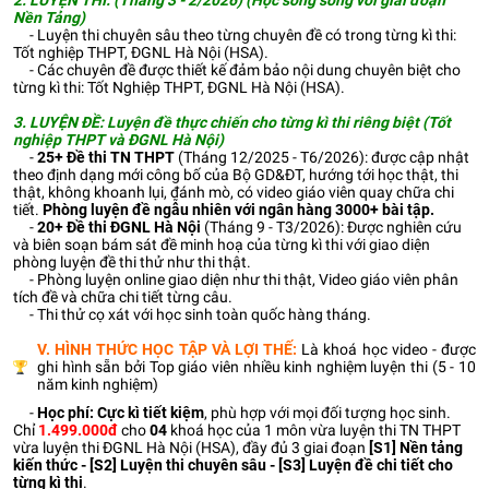
2. LUYỆN THI: (Tháng 3 - 2/2026) (Học song song với giai đoạn
Nền Tảng)
- Luyện thi chuyên sâu theo từng chuyên đề có trong từng kì thi:
Tốt nghiệp THPT, ĐGNL Hà Nội (HSA).
- Các chuyên đề được thiết kế đảm bảo nội dung chuyên biệt cho
từng kì thi: Tốt Nghiệp THPT, ĐGNL Hà Nội (HSA).
3. LUYỆN ĐỀ:
Luyện đề thực chiến cho từng kì thi riêng biệt (Tốt
nghiệp THPT và ĐGNL Hà Nội)
-
25+
Đề thi TN THPT
(Tháng 12/2025 - T6/2026): được cập nhật
theo định dạng mới công bố của Bộ GD&ĐT, hướng tới học thật, thi
thật, không khoanh lụi, đánh mò, có video giáo viên quay chữa chi
tiết.
Phòng luyện đề ngẫu nhiên với ngân hàng 3000+ bài tập.
-
20+
Đề thi ĐGNL Hà Nội
(Tháng 9 - T3/2026): Được nghiên cứu
và biên soạn bám sát đề minh hoạ của từng kì thi với giao diện
phòng luyện đề thi thử như thi thật.
- Phòng luyện online giao diện như thi thật, Video giáo viên phân
tích đề và chữa chi tiết từng câu.
- Thi thử cọ xát với học sinh toàn quốc hàng tháng.
V. HÌNH THỨC HỌC TẬP VÀ LỢI THẾ:
Là khoá học video - được
ghi hình sẵn bởi Top giáo viên nhiều kinh nghiệm luyện thi (5 - 10
năm kinh nghiệm)
-
Học phí: Cực kì tiết kiệm
, phù hợp với mọi đối tượng học sinh.
Chỉ
1.499.000đ
cho
04
khoá học của 1 môn vừa luyện thi TN THPT
vừa luyện thi ĐGNL Hà Nội (HSA), đầy đủ 3 giai đoạn
[S1]
Nền tảng
kiến thức - [S2] Luyện thi chuyên sâu - [S3] Luyện đề chi tiết cho
từng kì thi
.