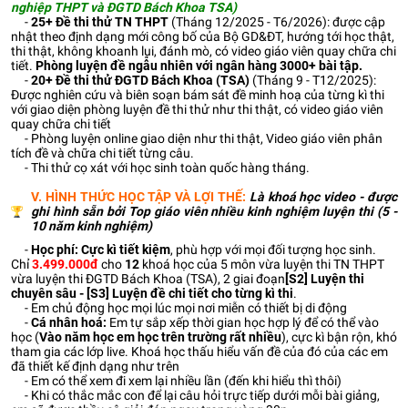
nghiệp THPT và ĐGTD Bách Khoa TSA)
-
25+
Đề thi thử TN THPT
(Tháng 12/2025 - T6/2026): được cập
nhật theo định dạng mới công bố của Bộ GD&ĐT, hướng tới học thật,
thi thật, không khoanh lụi, đánh mò, có video giáo viên quay chữa chi
tiết.
Phòng luyện đề ngẫu nhiên với ngân hàng 3000+ bài tập.
-
20+
Đề thi thử ĐGTD Bách Khoa (TSA)
(Tháng 9 - T12/2025):
Được nghiên cứu và biên soạn bám sát đề minh hoạ của từng kì thi
với giao diện phòng luyện đề thi thử như thi thật, có video giáo viên
quay chữa chi tiết
- Phòng luyện online giao diện như thi thật, Video giáo viên phân
tích đề và chữa chi tiết từng câu.
- Thi thử cọ xát với học sinh toàn quốc hàng tháng.
V. HÌNH THỨC HỌC TẬP VÀ LỢI THẾ:
Là khoá học video - được
ghi hình sẵn bởi Top giáo viên nhiều kinh nghiệm luyện thi (5 -
10 năm kinh nghiệm)
-
Học phí: Cực kì tiết kiệm
, phù hợp với mọi đối tượng học sinh.
Chỉ
3.499.000đ
cho
12
khoá học của 5 môn vừa luyện thi TN THPT
vừa luyện thi ĐGTD Bách Khoa (TSA), 2 giai đoạn
[S2] Luyện thi
chuyên sâu - [S3] Luyện đề chi tiết cho từng kì thi
.
- Em chủ động học mọi lúc mọi nơi miễn có thiết bị di động
-
Cá nhân hoá:
Em tự sắp xếp thời gian học hợp lý để có thể vào
học (
Vào năm học em học trên trường rất nhiều
), cực kì bận rộn, khó
tham gia các lớp live. Khoá học thấu hiểu vấn đề của đó của các em
đã thiết kế định dạng như trên
- Em có thể xem đi xem lại nhiều lần (đến khi hiểu thì thôi)
- Khi có thắc mắc con để lại câu hỏi trực tiếp dưới mỗi bài giảng,