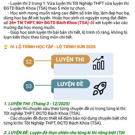
- Luyện thi 2 trong 1: Vừa luyện thi Tốt Nghiệp THPT vừa luyện thi
ĐGTD Bách Khoa (TSA) theo 5 môn tự chọn.
- Học sinh mong muốn nâng cao điểm số trên lớp, làm đẹp học bạ,
dùng học bạ để xét tuyển. Hoặc học sinh có nguyện vọng đạt điểm
số
26+ TN THPT, 80+ ĐGTD Bách Khoa (TSA)
để
xét tuyển vào các
trường đại học mong muốn.
- Giúp học sinh luyện thi bài bản chi tiết, lộ trình rõ ràng, không bị
loạn kiến thức theo từng môn chi tiết.
IV. LỘ TRÌNH HỌC TẬP - LỘ TRÌNH SUN 2026
1. LUYỆN THI: (Tháng 3 - 12/2025)
- Luyện thi chuyên sâu theo từng chuyên đề có trong từng kì thi:
Tốt nghiệp THPT, ĐGTD Bách Khoa (TSA).
- Các chuyên đề được thiết kế đảm bảo nội dung chuyên biệt cho
từng kì thi: Tốt Nghiệp THPT, ĐGTD Bách Khoa (TSA).
2. LUYỆN ĐỀ:
Luyện đề thực chiến cho từng kì thi riêng biệt (Tốt