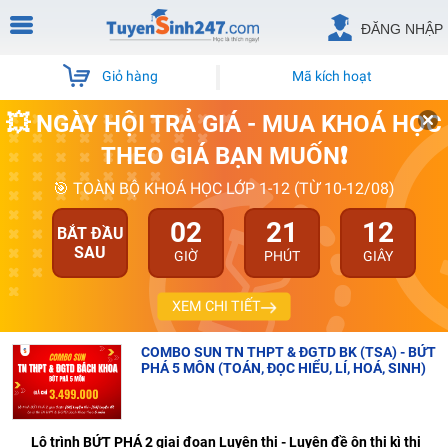
ĐĂNG NHẬP
Giỏ hàng
Mã kích hoạt
💥 NGÀY HỘI TRẢ GIÁ - MUA KHOÁ HỌC
THEO GIÁ BẠN MUỐN❗
🎯 TOÀN BỘ KHOÁ HỌC LỚP 1-12 (TỪ 10-12/08)
02
21
12
BẮT ĐẦU
SAU
GIỜ
PHÚT
GIÂY
XEM CHI TIẾT
COMBO SUN TN THPT & ĐGTD BK (TSA) - BỨT
PHÁ 5 MÔN (TOÁN, ĐỌC HIỂU, LÍ, HOÁ, SINH)
Lộ trình BỨT PHÁ 2 giai đoạn Luyện thi - Luyện đề ôn thi kì thi