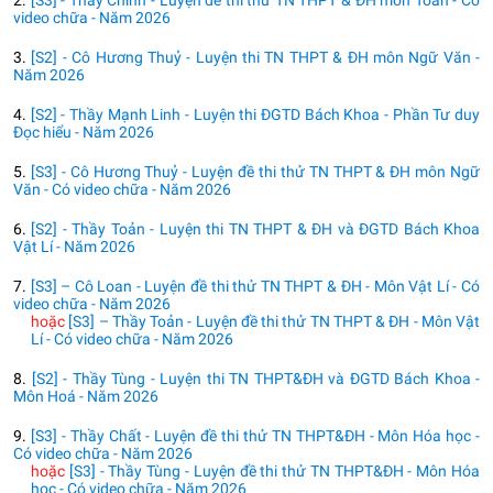
2.
[S3] - Thầy Chính - Luyện đề thi thử TN THPT & ĐH môn Toán - Có
video chữa - Năm 2026
3.
[S2] - Cô Hương Thuỷ - Luyện thi TN THPT & ĐH môn Ngữ Văn -
Năm 2026
4.
[S2] - Thầy Mạnh Linh - Luyện thi ĐGTD Bách Khoa - Phần Tư duy
Đọc hiểu - Năm 2026
5.
[S3] - Cô Hương Thuỷ - Luyện đề thi thử TN THPT & ĐH môn Ngữ
Văn - Có video chữa - Năm 2026
6.
[S2] - Thầy Toản - Luyện thi TN THPT & ĐH và ĐGTD Bách Khoa
Vật Lí - Năm 2026
7.
[S3] – Cô Loan - Luyện đề thi thử TN THPT & ĐH - Môn Vật Lí - Có
video chữa - Năm 2026
hoặc
[S3] – Thầy Toản - Luyện đề thi thử TN THPT & ĐH - Môn Vật
Lí - Có video chữa - Năm 2026
8.
[S2] - Thầy Tùng - Luyện thi TN THPT&ĐH và ĐGTD Bách Khoa -
Môn Hoá - Năm 2026
9.
[S3] - Thầy Chất - Luyện đề thi thử TN THPT&ĐH - Môn Hóa học -
Có video chữa - Năm 2026
hoặc
[S3] - Thầy Tùng - Luyện đề thi thử TN THPT&ĐH - Môn Hóa
học - Có video chữa - Năm 2026