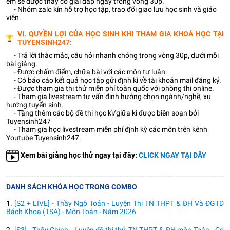
em sẽ được thầy cô giải đáp ngay trong vòng 30p.
- Nhóm zalo kín hỗ trợ học tập, trao đổi giao lưu học sinh và giáo
viên.
VI. QUYỀN LỢI CỦA HỌC SINH KHI THAM GIA KHOÁ HỌC TẠI
TUYENSINH247:
- Trả lời thắc mắc, câu hỏi nhanh chóng trong vòng 30p, dưới mỗi
bài giảng.
- Được chấm điểm, chữa bài với các môn tự luận.
- Có báo cáo kết quả học tập gửi định kì về tài khoản mail đăng ký.
- Được tham gia thi thử miễn phí toàn quốc với phòng thi online.
- Tham gia livestream tư vấn định hướng chọn ngành/nghề, xu
hướng tuyển sinh.
- Tặng thêm các bộ đề thi học kì/giữa kì được biên soạn bởi
Tuyensinh247
- Tham gia học livestream miễn phí định kỳ các môn trên kênh
Youtube Tuyensinh247.
Xem bài giảng học thử ngay tại đây:
CLICK NGAY TẠI ĐÂY
DANH SÁCH KHÓA HỌC TRONG COMBO
1.
[S2 + LIVE] - Thầy Ngô Toản - Luyện Thi TN THPT & ĐH Và ĐGTD
Bách Khoa (TSA) - Môn Toán - Năm 2026