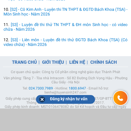
10.
[S2] - Cô Kim Anh - Luyện thi TN THPT & ĐGTD Bách Khoa (TSA) -
Môn Sinh học - Năm 2026
11.
[S3] - Luyện đề thi thử TN THPT & ĐH môn Sinh học - có video
chữa - Năm 2026
12.
[S3] - Liên môn - Luyện đề thi thử ĐGTD Bách Khoa (TSA) (Có
video chữa) - Năm 2026
TRANG CHỦ
GIỚI THIỆU
LIÊN HỆ
CHÍNH SÁCH
Cơ quan chủ quản: Công ty Cổ phần công nghệ giáo dục Thành Phát
Văn phòng: Tầng 7 - Tòa nhà Intracom - Số 82 Đường Dịch Vọng Hậu - Phường
Cầu Giấy - Hà Nội
Tel:
024.7300.7989
- Hotline:
1800.6947
- Email hỗ trợ:
lienhe@tuyensinh247.com
Đăng ký nhận tư vấn
Giấy phép cung cấp dịch vụ mạng xã hội trực tuyến số 337/GP-BTTTT do Bộ
Thông tin và Truyền thông cấp ngày 10/07/2017.
Giấy phép kinh doanh: MST-0106478082 do Sở Kế hoạch và Đầu tư cấp ngày
05/04/2023 (Lần 5).
Chịu trách nhiệm nội dung: Phạm Đức Tuệ.