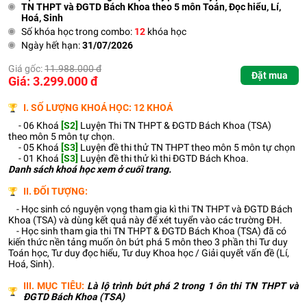
TN THPT và ĐGTD Bách Khoa theo 5 môn Toán, Đọc hiểu, Lí,
Hoá, Sinh
Số khóa học trong combo:
12
khóa học
Ngày hết hạn:
31/07/2026
Giá gốc:
11.988.000 đ
Đặt mua
Giá: 3.299.000 đ
I. SỐ LƯỢNG KHOÁ HỌC: 12 KHOÁ
- 06 Khoá
[S2]
Luyện Thi TN THPT & ĐGTD Bách Khoa (TSA)
theo môn 5 môn tự chọn.
- 05 Khoá
[S3]
Luyện đề thi thử TN THPT theo môn 5 môn tự chọn
- 01 Khoá
[S3]
Luyện đề thi thử kì thi ĐGTD Bách Khoa.
Danh sách khoá học xem ở cuối trang.
II. ĐỐI TƯỢNG:
- Học sinh có nguyện vọng tham gia kì thi TN THPT và ĐGTD Bách
Khoa (TSA) và dùng kết quả này để xét tuyển vào các trường ĐH.
- Học sinh tham gia thi TN THPT & ĐGTD Bách Khoa (TSA) đã có
kiến thức nền tảng muốn ôn bứt phá 5 môn theo 3 phần thi Tư duy
Toán học, Tư duy đọc hiểu, Tư duy Khoa học / Giải quyết vấn đề (Lí,
Hoá, Sinh).
III. MỤC TIÊU:
Là lộ trình bứt phá 2 trong 1 ôn thi TN THPT và
ĐGTD Bách Khoa (TSA)