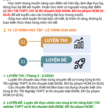
- Học sinh mong muốn nâng cao điểm số trên lớp, làm đẹp học bạ,
dùng học bạ để xét tuyển. Hoặc học sinh có nguyện vọng đạt điểm
số
26+ TN THPT, 24+ kì thi chuyên biệt ĐGNL ĐH Sư phạm HCM (H-
SCA)
để xét tuyển vào các trường đại học mong muốn.
- Giúp học sinh luyện thi bài bản chi tiết, lộ trình rõ ràng, không bị
loạn kiến thức theo từng môn chi tiết.
IV. LỘ TRÌNH HỌC TẬP - LỘ TRÌNH SUN 2026
1. LUYỆN THI: (Tháng 3 - 2/2026)
- Luyện thi chuyên sâu theo từng chuyên đề có trong từng kì thi:
Tốt nghiệp THPT, kì thi chuyên biệt ĐGNL ĐH Sư phạm HCM (H-SCA).
- Các chuyên đề được thiết kế đảm bảo nội dung chuyên biệt cho
từng kì thi: Tốt Nghiệp THPT, kì thi chuyên biệt ĐGNL ĐH Sư phạm
HCM (H-SCA).
2. LUYỆN ĐỀ:
Luyện đề thực chiến cho từng kì thi riêng biệt (Tốt
nghiệp THPT và kì thi chuyên biệt ĐGNL ĐH Sư phạm HCM)