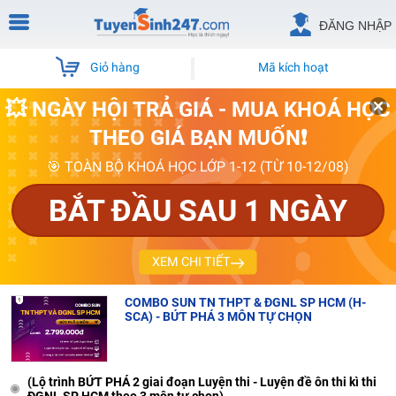
ĐĂNG NHẬP
Giỏ hàng
Mã kích hoạt
💥 NGÀY HỘI TRẢ GIÁ - MUA KHOÁ HỌC
THEO GIÁ BẠN MUỐN❗
🎯 TOÀN BỘ KHOÁ HỌC LỚP 1-12 (TỪ 10-12/08)
BẮT ĐẦU SAU 1 NGÀY
XEM CHI TIẾT
COMBO SUN TN THPT & ĐGNL SP HCM (H-
SCA) - BỨT PHÁ 3 MÔN TỰ CHỌN
(Lộ trình BỨT PHÁ 2 giai đoạn Luyện thi - Luyện đề ôn thi kì thi