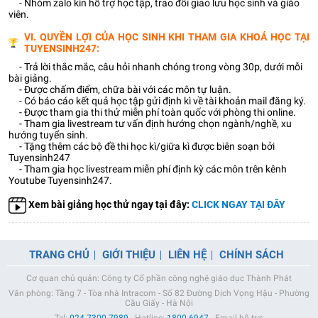
- Nhóm zalo kín hỗ trợ học tập, trao đổi giao lưu học sinh và giáo
viên.
VI. QUYỀN LỢI CỦA HỌC SINH KHI THAM GIA KHOÁ HỌC TẠI
TUYENSINH247:
- Trả lời thắc mắc, câu hỏi nhanh chóng trong vòng 30p, dưới mỗi
bài giảng.
- Được chấm điểm, chữa bài với các môn tự luận.
- Có báo cáo kết quả học tập gửi định kì về tài khoản mail đăng ký.
- Được tham gia thi thử miễn phí toàn quốc với phòng thi online.
- Tham gia livestream tư vấn định hướng chọn ngành/nghề, xu
hướng tuyển sinh.
- Tặng thêm các bộ đề thi học kì/giữa kì được biên soạn bởi
Tuyensinh247
- Tham gia học livestream miễn phí định kỳ các môn trên kênh
Youtube Tuyensinh247.
Xem bài giảng học thử ngay tại đây:
CLICK NGAY TẠI ĐÂY
TRANG CHỦ
GIỚI THIỆU
LIÊN HỆ
CHÍNH SÁCH
Cơ quan chủ quản: Công ty Cổ phần công nghệ giáo dục Thành Phát
Văn phòng: Tầng 7 - Tòa nhà Intracom - Số 82 Đường Dịch Vọng Hậu - Phường
Cầu Giấy - Hà Nội