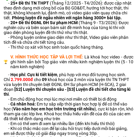
-
25+
Đề thi TN THPT
(Tháng 12/2025 - T4/2026): được cập nhật
theo định dạng mới công bố của Bộ GD&ĐT, hướng tới học thật, thi
thật, không khoanh lụi, đánh mò, có video giáo viên quay chữa chi
tiết.
Phòng luyện đề ngẫu nhiên với ngân hàng 3000+ bài tập.
-
20+
Đề thi ĐGNL ĐH Sư phạm HCM
(Tháng 9 - T3/2026): Được
nghiên cứu và biên soạn bám sát đề minh hoạ của từng kì thi với
giao diện phòng luyện đề thi thử như thi thật.
- Phòng luyện online giao diện như thi thật, Video giáo viên phân
tích đề và chữa chi tiết từng câu.
- Thi thử cọ xát với học sinh toàn quốc hàng tháng.
V. HÌNH THỨC HỌC TẬP VÀ LỢI THẾ:
Là khoá học video - được
ghi hình sẵn bởi Top giáo viên nhiều kinh nghiệm luyện thi (5 - 10
năm kinh nghiệm)
-
Học phí: Cực kì tiết kiệm
, phù hợp với mọi đối tượng học sinh.
Chỉ
2.799.000đ
cho
09
khoá học của 3 môn vừa luyện thi TN THPT
vừa luyện thi chuyên biệt ĐGNL ĐH Sư phạm HCM (H-SCA), 2 giai
đoạn
[S2] Luyện thi chuyên sâu - [S3] Luyện đề chi tiết cho từng kì
thi
.
- Em chủ động học mọi lúc mọi nơi miễn có thiết bị di động
-
Cá nhân hoá:
Em tự sắp xếp thời gian học hợp lý để có thể vào
học (
Vào năm học em học trên trường rất nhiều
), cực kì bận rộn, khó
tham gia các lớp live. Khoá học thấu hiểu vấn đề của đó của các em
đã thiết kế định dạng như trên
- Em có thể xem đi xem lại nhiều lần (đến khi hiểu thì thôi)
- Khi có thắc mắc con để lại câu hỏi trực tiếp dưới mỗi bài giảng,
em sẽ được thầy cô giải đáp ngay trong vòng 30p.