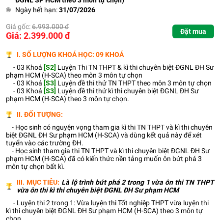
ĐGNL SP HCM theo 3 môn tự chọn)
Ngày hết hạn:
31/07/2026
Giá gốc:
6.993.000 đ
Đặt mua
Giá: 2.399.000 đ
I. SỐ LƯỢNG KHOÁ HỌC: 09 KHOÁ
- 03 Khoá
[S2]
Luyện Thi TN THPT & kì thi chuyên biệt ĐGNL ĐH Sư
phạm HCM (H-SCA) theo môn 3 môn tự chọn
- 03 Khoá
[S3]
Luyện đề thi thử TN THPT theo môn 3 môn tự chọn
- 03 Khoá
[S3]
Luyện đề thi thử kì thi chuyên biệt ĐGNL ĐH Sư
phạm HCM (H-SCA) theo 3 môn tự chọn.
II. ĐỐI TƯỢNG:
- Học sinh có nguyện vọng tham gia kì thi TN THPT và kì thi chuyên
biệt ĐGNL ĐH Sư phạm HCM (H-SCA) và dùng kết quả này để xét
tuyển vào các trường ĐH.
- Học sinh tham gia thi TN THPT và kì thi chuyên biệt ĐGNL ĐH Sư
phạm HCM (H-SCA) đã có kiến thức nền tảng muốn ôn bứt phá 3
môn tự chọn bất kì.
III. MỤC TIÊU:
Là lộ trình bứt phá 2 trong 1 vừa ôn thi TN THPT
vừa ôn thi kì thi chuyên biệt ĐGNL ĐH Sư phạm HCM
- Luyện thi 2 trong 1: Vừa luyện thi Tốt nghiệp THPT vừa luyện thi
kì thi chuyên biệt ĐGNL ĐH Sư phạm HCM (H-SCA) theo 3 môn tự
chọn.