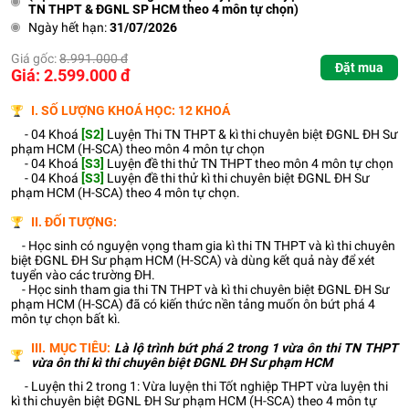
TN THPT & ĐGNL SP HCM theo 4 môn tự chọn)
Ngày hết hạn:
31/07/2026
Giá gốc:
8.991.000 đ
Đặt mua
Giá: 2.599.000 đ
I. SỐ LƯỢNG KHOÁ HỌC: 12 KHOÁ
- 04 Khoá
[S2]
Luyện Thi TN THPT & kì thi chuyên biệt ĐGNL ĐH Sư
phạm HCM (H-SCA) theo môn 4 môn tự chọn
- 04 Khoá
[S3]
Luyện đề thi thử TN THPT theo môn 4 môn tự chọn
- 04 Khoá
[S3]
Luyện đề thi thử kì thi chuyên biệt ĐGNL ĐH Sư
phạm HCM (H-SCA) theo 4 môn tự chọn.
II. ĐỐI TƯỢNG:
- Học sinh có nguyện vọng tham gia kì thi TN THPT và kì thi chuyên
biệt ĐGNL ĐH Sư phạm HCM (H-SCA) và dùng kết quả này để xét
tuyển vào các trường ĐH.
- Học sinh tham gia thi TN THPT và kì thi chuyên biệt ĐGNL ĐH Sư
phạm HCM (H-SCA) đã có kiến thức nền tảng muốn ôn bứt phá 4
môn tự chọn bất kì.
III. MỤC TIÊU:
Là lộ trình bứt phá 2 trong 1 vừa ôn thi TN THPT
vừa ôn thi kì thi chuyên biệt ĐGNL ĐH Sư phạm HCM
- Luyện thi 2 trong 1: Vừa luyện thi Tốt nghiệp THPT vừa luyện thi
kì thi chuyên biệt ĐGNL ĐH Sư phạm HCM (H-SCA) theo 4 môn tự