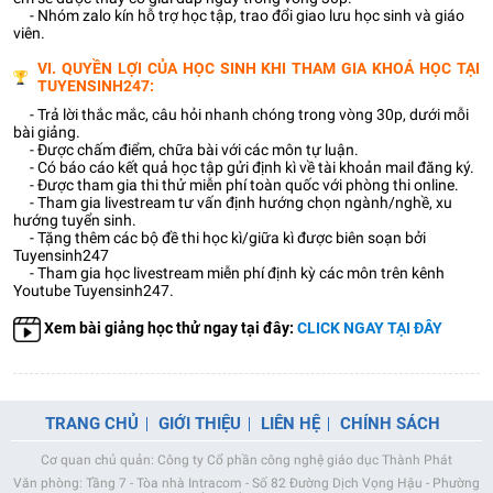
- Nhóm zalo kín hỗ trợ học tập, trao đổi giao lưu học sinh và giáo
viên.
VI. QUYỀN LỢI CỦA HỌC SINH KHI THAM GIA KHOÁ HỌC TẠI
TUYENSINH247:
- Trả lời thắc mắc, câu hỏi nhanh chóng trong vòng 30p, dưới mỗi
bài giảng.
- Được chấm điểm, chữa bài với các môn tự luận.
- Có báo cáo kết quả học tập gửi định kì về tài khoản mail đăng ký.
- Được tham gia thi thử miễn phí toàn quốc với phòng thi online.
- Tham gia livestream tư vấn định hướng chọn ngành/nghề, xu
hướng tuyển sinh.
- Tặng thêm các bộ đề thi học kì/giữa kì được biên soạn bởi
Tuyensinh247
- Tham gia học livestream miễn phí định kỳ các môn trên kênh
Youtube Tuyensinh247.
Xem bài giảng học thử ngay tại đây:
CLICK NGAY TẠI ĐÂY
TRANG CHỦ
GIỚI THIỆU
LIÊN HỆ
CHÍNH SÁCH
Cơ quan chủ quản: Công ty Cổ phần công nghệ giáo dục Thành Phát
Văn phòng: Tầng 7 - Tòa nhà Intracom - Số 82 Đường Dịch Vọng Hậu - Phường