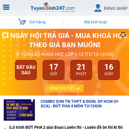
ĐĂNG NHẬP
Giỏ hàng
Mã kích hoạt
💥 NGÀY HỘI TRẢ GIÁ - MUA KHOÁ HỌC
THEO GIÁ BẠN MUỐN❗
🎯 TOÀN BỘ KHOÁ HỌC LỚP 1-12 (TỪ 10-12/08)
17
21
15
BẮT ĐẦU
SAU
GIỜ
PHÚT
GIÂY
XEM CHI TIẾT
COMBO SUN TN THPT & ĐGNL SP HCM (H-
SCA) - BỨT PHÁ 4 MÔN TỰ CHỌN
(Lộ trình BỨT PHÁ 2 giai đoạn Luyện thi - Luyện đề ôn thi kì thi