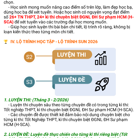
chọn.
- Học sinh mong muốn nâng cao điểm số trên lớp, làm đẹp học bạ,
dùng học bạ để xét tuyển. Hoặc học sinh có nguyện vọng đạt điểm
số
26+ TN THPT, 24+ kì thi chuyên biệt ĐGNL ĐH Sư phạm HCM (H-
SCA)
để xét tuyển vào các trường đại học mong muốn.
- Giúp học sinh luyện thi bài bản chi tiết, lộ trình rõ ràng, không bị
loạn kiến thức theo từng môn chi tiết.
IV. LỘ TRÌNH HỌC TẬP - LỘ TRÌNH SUN 2026
1. LUYỆN THI: (Tháng 3 - 2/2026)
- Luyện thi chuyên sâu theo từng chuyên đề có trong từng kì thi:
Tốt nghiệp THPT, kì thi chuyên biệt ĐGNL ĐH Sư phạm HCM (H-SCA).
- Các chuyên đề được thiết kế đảm bảo nội dung chuyên biệt cho
từng kì thi: Tốt Nghiệp THPT, kì thi chuyên biệt ĐGNL ĐH Sư phạm
HCM (H-SCA).
2. LUYỆN ĐỀ:
Luyện đề thực chiến cho từng kì thi riêng biệt (Tốt