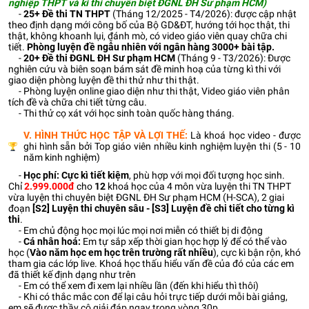
nghiệp THPT và kì thi chuyên biệt ĐGNL ĐH Sư phạm HCM)
-
25+
Đề thi TN THPT
(Tháng 12/2025 - T4/2026): được cập nhật
theo định dạng mới công bố của Bộ GD&ĐT, hướng tới học thật, thi
thật, không khoanh lụi, đánh mò, có video giáo viên quay chữa chi
tiết.
Phòng luyện đề ngẫu nhiên với ngân hàng 3000+ bài tập.
-
20+
Đề thi ĐGNL ĐH Sư phạm HCM
(Tháng 9 - T3/2026): Được
nghiên cứu và biên soạn bám sát đề minh hoạ của từng kì thi với
giao diện phòng luyện đề thi thử như thi thật.
- Phòng luyện online giao diện như thi thật, Video giáo viên phân
tích đề và chữa chi tiết từng câu.
- Thi thử cọ xát với học sinh toàn quốc hàng tháng.
V. HÌNH THỨC HỌC TẬP VÀ LỢI THẾ:
Là khoá học video - được
ghi hình sẵn bởi Top giáo viên nhiều kinh nghiệm luyện thi (5 - 10
năm kinh nghiệm)
-
Học phí: Cực kì tiết kiệm
, phù hợp với mọi đối tượng học sinh.
Chỉ
2.999.000đ
cho
12
khoá học của 4 môn vừa luyện thi TN THPT
vừa luyện thi chuyên biệt ĐGNL ĐH Sư phạm HCM (H-SCA), 2 giai
đoạn
[S2] Luyện thi chuyên sâu - [S3] Luyện đề chi tiết cho từng kì
thi
.
- Em chủ động học mọi lúc mọi nơi miễn có thiết bị di động
-
Cá nhân hoá:
Em tự sắp xếp thời gian học hợp lý để có thể vào
học (
Vào năm học em học trên trường rất nhiều
), cực kì bận rộn, khó
tham gia các lớp live. Khoá học thấu hiểu vấn đề của đó của các em
đã thiết kế định dạng như trên
- Em có thể xem đi xem lại nhiều lần (đến khi hiểu thì thôi)
- Khi có thắc mắc con để lại câu hỏi trực tiếp dưới mỗi bài giảng,
em sẽ được thầy cô giải đáp ngay trong vòng 30p.