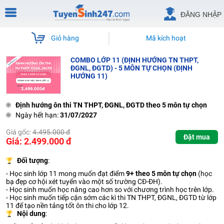
ĐĂNG NHẬP
Giỏ hàng
Mã kích hoạt
COMBO LỚP 11 (ĐỊNH HƯỚNG TN THPT,
ĐGNL, ĐGTD) - 5 MÔN TỰ CHỌN (ĐỊNH
HƯỚNG 11)
Định hướng ôn thi TN THPT, ĐGNL, ĐGTD theo 5 môn tự chọn
Ngày hết hạn:
31/07/2027
Giá gốc:
4.495.000 đ
Đặt mua
Giá: 2.499.000 đ
Đối tượng
:
- Học sinh lớp 11 mong muốn đạt điểm
9+ theo 5 môn tự chọn
(học
bạ đẹp cơ hội xét tuyển vào một số trường CĐ-ĐH).
- Học sinh muốn học nâng cao hơn so với chương trình học trên lớp.
- Học sinh muốn tiếp cận sớm các kì thi TN THPT, ĐGNL, ĐGTD từ lớp
11 để tạo nền tảng tốt ôn thi cho lớp 12.
Nội dung
: