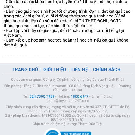
- Gồm tất cả các khóa học trực tuyến lớp 11theo 5 môn học sinh tự
chọn.
- Đảm bảo giúp học sinh học tốt chương trình lớp 11, đạt kết quả cao
trong các kì thi giữa kì, cuối kì đồng thời trong quá trình học GV sẽ
giúp học sinh tiếp cận sớm đến các kì thi TN THPT, ĐGNL, ĐGTD
thông qua các bài tập, các hình thức đặt câu hỏi.
- Học tập với thầy cô giáo giỏi, đến từ các trường học nổi tiếng tại
Việt Nam.
- Cam kết giúp học sinh học tốt, hoàn trả học phí nếu kết quả không
đạt hiệu quả.
TRANG CHỦ
GIỚI THIỆU
LIÊN HỆ
CHÍNH SÁCH
Cơ quan chủ quản: Công ty Cổ phần công nghệ giáo dục Thành Phát
Văn phòng: Tầng 7 - Tòa nhà Intracom - Số 82 Đường Dịch Vọng Hậu - Phường
Cầu Giấy - Hà Nội
Tel:
024.7300.7989
- Hotline:
1800.6947
- Email hỗ trợ:
lienhe@tuyensinh247.com
Giấy phép cung cấp dịch vụ mạng xã hội trực tuyến số 337/GP-BTTTT do Bộ
Thông tin và Truyền thông cấp ngày 10/07/2017.
Giấy phép kinh doanh: MST-0106478082 do Sở Kế hoạch và Đầu tư cấp ngày
05/04/2023 (Lần 5).
Chịu trách nhiệm nội dung: Phạm Đức Tuệ.