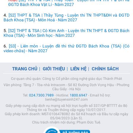
ĐGTD Bách Khoa Vật Lí - Năm 2027
4.
[S2] THPT & TSA | Thầy Tùng - Luyện thi TN THPT&ĐH và ĐGTD
Bách Khoa (TSA) - Môn Hoá - Năm 2027
5.
[S2] THPT & TSA | Cô Kim Anh - Luyện thi TN THPT & ĐGTD Bách
Khoa (TSA) - Môn Sinh học - Năm 2027
6.
[S3] - Liên môn - Luyện đề thi thử ĐGTD Bách Khoa (TSA) (Có
video chữa) - Năm 2027
TRANG CHỦ
GIỚI THIỆU
LIÊN HỆ
CHÍNH SÁCH
Cơ quan chủ quản: Công ty Cổ phần công nghệ giáo dục Thành Phát
Văn phòng: Tầng 7 - Tòa nhà Intracom - Số 82 Đường Dịch Vọng Hậu - Phường
Cầu Giấy - Hà Nội
Tel:
024.7300.7989
- Hotline:
1800.6947
- Email hỗ trợ:
lienhe@tuyensinh247.com
Giấy phép cung cấp dịch vụ mạng xã hội trực tuyến số 337/GP-BTTTT do Bộ
Thông tin và Truyền thông cấp ngày 10/07/2017.
Giấy phép kinh doanh: MST-0106478082 do Sở Kế hoạch và Đầu tư cấp ngày
05/04/2023 (Lần 5).
Chịu trách nhiệm nội dung: Phạm Đức Tuệ.