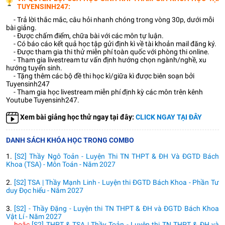
TUYENSINH247:
- Trả lời thắc mắc, câu hỏi nhanh chóng trong vòng 30p, dưới mỗi
bài giảng.
- Được chấm điểm, chữa bài với các môn tự luận.
- Có báo cáo kết quả học tập gửi định kì về tài khoản mail đăng ký.
- Được tham gia thi thử miễn phí toàn quốc với phòng thi online.
- Tham gia livestream tư vấn định hướng chọn ngành/nghề, xu
hướng tuyển sinh.
- Tặng thêm các bộ đề thi học kì/giữa kì được biên soạn bởi
Tuyensinh247
- Tham gia học livestream miễn phí định kỳ các môn trên kênh
Youtube Tuyensinh247.
Xem bài giảng học thử ngay tại đây:
CLICK NGAY TẠI ĐÂY
DANH SÁCH KHÓA HỌC TRONG COMBO
1.
[S2] Thầy Ngô Toản - Luyện Thi TN THPT & ĐH Và ĐGTD Bách
Khoa (TSA) - Môn Toán - Năm 2027
2.
[S2] TSA | Thầy Mạnh Linh - Luyện thi ĐGTD Bách Khoa - Phần Tư
duy Đọc hiểu - Năm 2027
3.
[S2] - Thầy Đặng - Luyện thi TN THPT & ĐH và ĐGTD Bách Khoa
Vật Lí - Năm 2027
hoặc
[S2] THPT & TSA | Thầy Toản - Luyện thi TN THPT & ĐH và