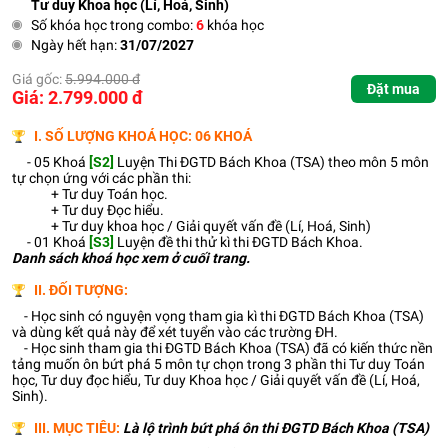
Tư duy Khoa học (Lí, Hoá, Sinh)
Số khóa học trong combo:
6
khóa học
Ngày hết hạn:
31/07/2027
Giá gốc:
5.994.000 đ
Đặt mua
Giá: 2.799.000 đ
I. SỐ LƯỢNG KHOÁ HỌC: 06 KHOÁ
- 05 Khoá
[S2]
Luyện Thi ĐGTD Bách Khoa (TSA) theo môn 5 môn
tự chọn ứng với các phần thi:
+ Tư duy Toán học.
+ Tư duy Đọc hiểu.
+ Tư duy khoa học / Giải quyết vấn đề (Lí, Hoá, Sinh)
- 01 Khoá
[S3]
Luyện đề thi thử kì thi ĐGTD Bách Khoa.
Danh sách khoá học xem ở cuối trang.
II. ĐỐI TƯỢNG:
- Học sinh có nguyện vọng tham gia kì thi ĐGTD Bách Khoa (TSA)
và dùng kết quả này để xét tuyển vào các trường ĐH.
- Học sinh tham gia thi ĐGTD Bách Khoa (TSA) đã có kiến thức nền
tảng muốn ôn bứt phá 5 môn tự chọn trong 3 phần thi Tư duy Toán
học, Tư duy đọc hiểu, Tư duy Khoa học / Giải quyết vấn đề (Lí, Hoá,
Sinh).
III. MỤC TIÊU:
Là lộ trình bứt phá ôn thi ĐGTD Bách Khoa (TSA)