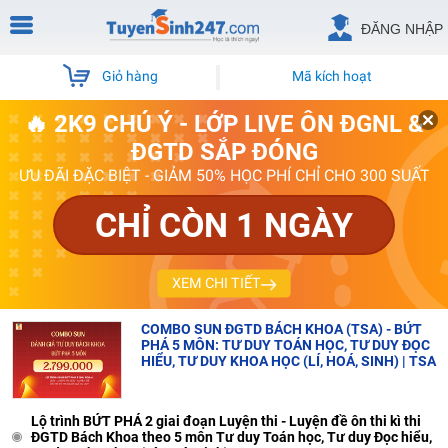
ĐĂNG NHẬP
Giỏ hàng
Mã kích hoạt
🔥 2K9 CHÚ Ý - LỚP LIVE ÔN ĐGNL &
ĐGTD SẮP ĐÓNG
ƯU ĐÃI ĐẶC BIỆT - GIẢM 50% HỌC PHÍ CHỈ CHO 300 SUẤT
CHỈ CÒN 1 NGÀY
XEM CHI TIẾT
COMBO SUN ĐGTD BÁCH KHOA (TSA) - BỨT
PHÁ 5 MÔN: TƯ DUY TOÁN HỌC, TƯ DUY ĐỌC
HIỂU, TƯ DUY KHOA HỌC (LÍ, HOÁ, SINH) | TSA
Lộ trình BỨT PHÁ 2 giai đoạn Luyện thi - Luyện đề ôn thi kì thi
ĐGTD Bách Khoa theo 5 môn Tư duy Toán học, Tư duy Đọc hiểu,