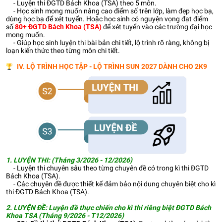
- Luyện thi ĐGTD Bách Khoa (TSA) theo 5 môn.
- Học sinh mong muốn nâng cao điểm số trên lớp, làm đẹp học bạ,
dùng học bạ để xét tuyển. Hoặc học sinh có nguyện vọng đạt điểm
số
80+ ĐGTD Bách Khoa (TSA)
để
xét tuyển vào các trường đại học
mong muốn.
- Giúp học sinh luyện thi bài bản chi tiết, lộ trình rõ ràng, không bị
loạn kiến thức theo từng môn chi tiết.
IV. LỘ TRÌNH HỌC TẬP - LỘ TRÌNH SUN 2027 DÀNH CHO 2K9
1. LUYỆN THI: (Tháng 3/2026 - 12/2026)
- Luyện thi chuyên sâu theo từng chuyên đề có trong kì thi ĐGTD
Bách Khoa (TSA).
- Các chuyên đề được thiết kế đảm bảo nội dung chuyên biệt cho kì
thi ĐGTD Bách Khoa (TSA).
2. LUYỆN ĐỀ:
Luyện đề thực chiến cho kì thi riêng biệt ĐGTD Bách
Khoa TSA (Tháng 9/2026 - T12/2026)