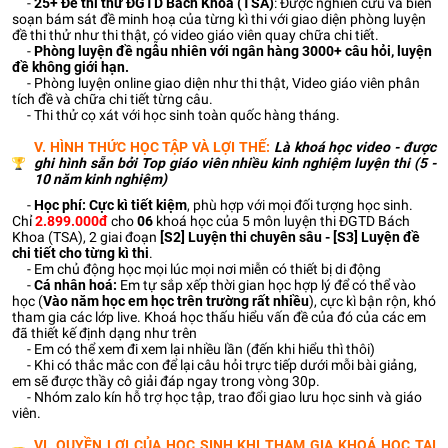
-
25+
Đề thi thử ĐGTD Bách Khoa (TSA)
: Được nghiên cứu và biên
soạn bám sát đề minh hoạ của từng kì thi với giao diện phòng luyện
đề thi thử như thi thật, có video giáo viên quay chữa chi tiết.
-
Phòng luyện đề ngẫu nhiên với ngân hàng 3000+ câu hỏi, luyện
đề không giới hạn.
- Phòng luyện online giao diện như thi thật, Video giáo viên phân
tích đề và chữa chi tiết từng câu.
- Thi thử cọ xát với học sinh toàn quốc hàng tháng.
V. HÌNH THỨC HỌC TẬP VÀ LỢI THẾ:
Là khoá học video - được
ghi hình sẵn bởi Top giáo viên nhiều kinh nghiệm luyện thi (5 -
10 năm kinh nghiệm)
-
Học phí: Cực kì tiết kiệm
, phù hợp với mọi đối tượng học sinh.
Chỉ
2.899.000đ
cho
06
khoá học của 5 môn luyện thi ĐGTD Bách
Khoa (TSA), 2 giai đoạn
[S2] Luyện thi chuyên sâu - [S3] Luyện đề
chi tiết cho từng kì thi
.
- Em chủ động học mọi lúc mọi nơi miễn có thiết bị di động
-
Cá nhân hoá:
Em tự sắp xếp thời gian học hợp lý để có thể vào
học (
Vào năm học em học trên trường rất nhiều
), cực kì bận rộn, khó
tham gia các lớp live. Khoá học thấu hiểu vấn đề của đó của các em
đã thiết kế định dạng như trên
- Em có thể xem đi xem lại nhiều lần (đến khi hiểu thì thôi)
- Khi có thắc mắc con để lại câu hỏi trực tiếp dưới mỗi bài giảng,
em sẽ được thầy cô giải đáp ngay trong vòng 30p.
- Nhóm zalo kín hỗ trợ học tập, trao đổi giao lưu học sinh và giáo
viên.
VI. QUYỀN LỢI CỦA HỌC SINH KHI THAM GIA KHOÁ HỌC TẠI