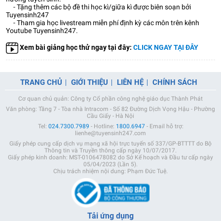
- Tặng thêm các bộ đề thi học kì/giữa kì được biên soạn bởi
Tuyensinh247
- Tham gia học livestream miễn phí định kỳ các môn trên kênh
Youtube Tuyensinh247.
Xem bài giảng học thử ngay tại đây:
CLICK NGAY TẠI ĐÂY
TRANG CHỦ
GIỚI THIỆU
LIÊN HỆ
CHÍNH SÁCH
Cơ quan chủ quản: Công ty Cổ phần công nghệ giáo dục Thành Phát
Văn phòng: Tầng 7 - Tòa nhà Intracom - Số 82 Đường Dịch Vọng Hậu - Phường
Cầu Giấy - Hà Nội
Tel:
024.7300.7989
- Hotline:
1800.6947
- Email hỗ trợ:
lienhe@tuyensinh247.com
Giấy phép cung cấp dịch vụ mạng xã hội trực tuyến số 337/GP-BTTTT do Bộ
Thông tin và Truyền thông cấp ngày 10/07/2017.
Giấy phép kinh doanh: MST-0106478082 do Sở Kế hoạch và Đầu tư cấp ngày
05/04/2023 (Lần 5).
Chịu trách nhiệm nội dung: Phạm Đức Tuệ.
Tải ứng dụng