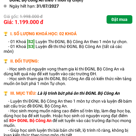
ĐGNL Bộ Công An theo 1 môn tự chọn)
Ngày hết hạn:
31/07/2027
Giá gốc:
1.998.000 đ
Đặt mua
Giá: 1.199.000 đ
I. SỐ LƯỢNG KHOÁ HỌC: 02 KHOÁ
- 01 Khoá
[S2]
Luyện Thi ĐGNL Bộ Công An theo 1 môn tự chọn.
- 01 Khoá
[S3]
Luyện đề thi thử ĐGNL Bộ Công An (tất cả các
môn)
II. ĐỐI TƯỢNG:
- Học sinh có nguyện vọng tham gia kì thi ĐGNL Bộ Công An và
dùng kết quả này để xét tuyển vào các trường ĐH.
- Học sinh tham gia thi ĐGNL Bộ Công An đã có kiến thức nền tảng
muốn ôn bứt phá 1 môn Tự chọn.
III. MỤC TIÊU:
Là lộ trình bứt phá ôn thi ĐGNL Bộ Công An
- Luyện thi ĐGNL Bộ Công An theo 1 môn tự chọn và luyện đề bám
sát cấu trúc đề ĐGNL Bộ Công An.
- Học sinh mong muốn nâng cao điểm số trên lớp, làm đẹp học bạ,
dùng học bạ để xét tuyển. Hoặc học sinh có nguyện vọng đạt điểm
số
80+ ĐGNL Bộ Công An
để xét tuyển vào các trường đại học mong
muốn.
- Giúp học sinh luyện thi bài bản chi tiết, lộ trình rõ ràng, không bị
loạn kiến thức theo từng môn chi tiết.