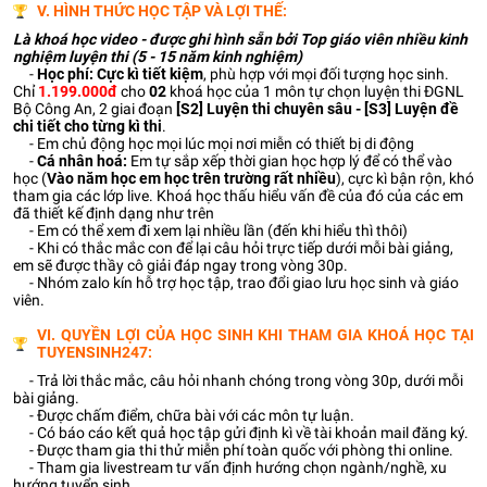
V. HÌNH THỨC HỌC TẬP VÀ LỢI THẾ:
Là khoá học video - được ghi hình sẵn bởi Top giáo viên nhiều kinh
nghiệm luyện thi (5 - 15 năm kinh nghiệm)
-
Học phí: Cực kì tiết kiệm
, phù hợp với mọi đối tượng học sinh.
Chỉ
1
.199.000đ
cho
02
khoá học của 1 môn tự chọn luyện thi ĐGNL
Bộ Công An, 2 giai đoạn
[S2] Luyện thi chuyên sâu - [S3] Luyện đề
chi tiết cho từng kì thi
.
- Em chủ động học mọi lúc mọi nơi miễn có thiết bị di động
-
Cá nhân hoá:
Em tự sắp xếp thời gian học hợp lý để có thể vào
học (
Vào năm học em học trên trường rất nhiều
), cực kì bận rộn, khó
tham gia các lớp live. Khoá học thấu hiểu vấn đề của đó của các em
đã thiết kế định dạng như trên
- Em có thể xem đi xem lại nhiều lần (đến khi hiểu thì thôi)
- Khi có thắc mắc con để lại câu hỏi trực tiếp dưới mỗi bài giảng,
em sẽ được thầy cô giải đáp ngay trong vòng 30p.
- Nhóm zalo kín hỗ trợ học tập, trao đổi giao lưu học sinh và giáo
viên.
VI. QUYỀN LỢI CỦA HỌC SINH KHI THAM GIA KHOÁ HỌC TẠI
TUYENSINH247:
- Trả lời thắc mắc, câu hỏi nhanh chóng trong vòng 30p, dưới mỗi
bài giảng.
- Được chấm điểm, chữa bài với các môn tự luận.
- Có báo cáo kết quả học tập gửi định kì về tài khoản mail đăng ký.
- Được tham gia thi thử miễn phí toàn quốc với phòng thi online.
- Tham gia livestream tư vấn định hướng chọn ngành/nghề, xu
hướng tuyển sinh.