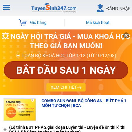
ĐĂNG NHẬP
Giỏ hàng
Mã kích hoạt
💥 NGÀY HỘI TRẢ GIÁ - MUA KHOÁ HỌC
THEO GIÁ BẠN MUỐN❗
🎯 TOÀN BỘ KHOÁ HỌC LỚP 1-12 (TỪ 10-12/08)
BẮT ĐẦU SAU 1 NGÀY
XEM CHI TIẾT
COMBO SUN ĐGNL BỘ CÔNG AN - BỨT PHÁ 1
MÔN TỰ CHỌN | BCA
(Lộ trình BỨT PHÁ 2 giai đoạn Luyện thi - Luyện đề ôn thi kì thi