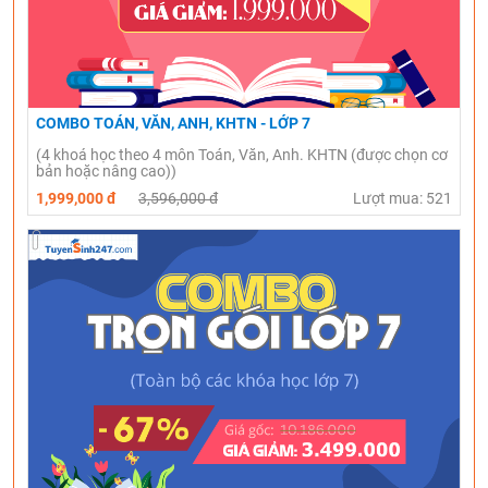
COMBO TOÁN, VĂN, ANH, KHTN - LỚP 7
(4 khoá học theo 4 môn Toán, Văn, Anh. KHTN (được chọn cơ
bản hoặc nâng cao))
1,999,000 đ
3,596,000 đ
Lượt mua: 521