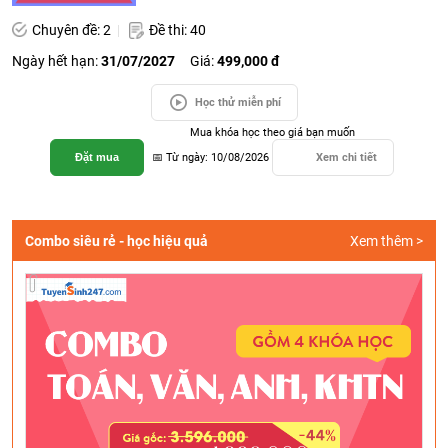
Chuyên đề: 2
Đề thi: 40
Ngày hết hạn:
31/07/2027
Giá:
499,000 đ
Học thử miễn phí
Mua khóa học theo giá bạn muốn
Đặt mua
📅 Từ ngày: 10/08/2026
Xem chi tiết
Combo siêu rẻ - học hiệu quả
Xem thêm >