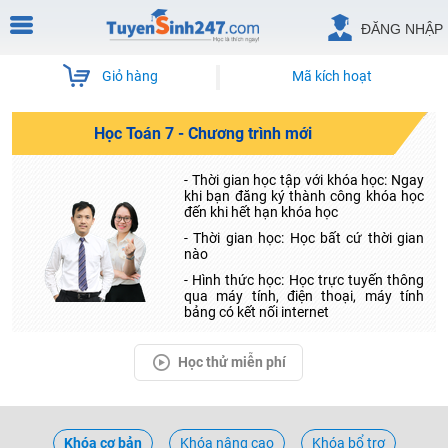
ĐĂNG NHẬP
Giỏ hàng
Mã kích hoạt
Học Toán 7 - Chương trình mới
- Thời gian học tập với khóa học: Ngay
khi bạn đăng ký thành công khóa học
đến khi hết hạn khóa học
- Thời gian học: Học bất cứ thời gian
nào
- Hình thức học: Học trực tuyến thông
qua máy tính, điện thoại, máy tính
bảng có kết nối internet
Học thử miễn phí
Khóa cơ bản
Khóa nâng cao
Khóa bổ trợ