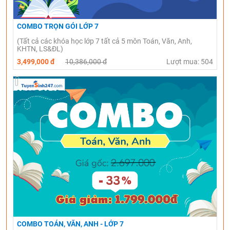
COMBO TRỌN GÓI LỚP 7
(Tất cả các khóa học lớp 7 tất cả 5 môn Toán, Văn, Anh,
KHTN, LS&ĐL)
3,499,000 đ
10,386,000 đ
Lượt mua: 504
COMBO TOÁN, VĂN, ANH - LỚP 7