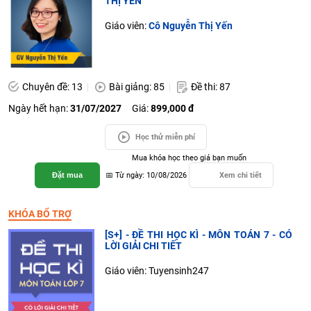
THỊ YẾN
Giáo viên:
Cô Nguyễn Thị Yến
Chuyên đề: 13
Bài giảng: 85
Đề thi: 87
Ngày hết hạn:
31/07/2027
Giá:
899,000 đ
Học thử miễn phí
Mua khóa học theo giá bạn muốn
Đặt mua
📅 Từ ngày: 10/08/2026
Xem chi tiết
KHÓA BỔ TRỢ
[S+] - ĐỀ THI HỌC KÌ - MÔN TOÁN 7 - CÓ
LỜI GIẢI CHI TIẾT
Giáo viên: Tuyensinh247