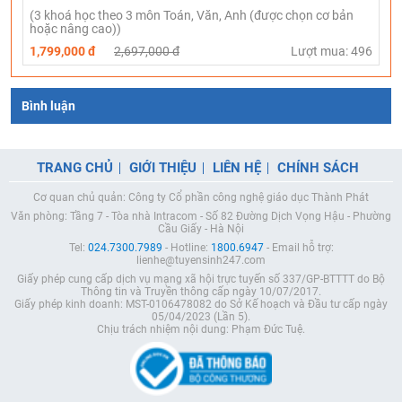
(3 khoá học theo 3 môn Toán, Văn, Anh (được chọn cơ bản
hoặc nâng cao))
1,799,000 đ
2,697,000 đ
Lượt mua: 496
Bình luận
TRANG CHỦ
GIỚI THIỆU
LIÊN HỆ
CHÍNH SÁCH
Cơ quan chủ quản: Công ty Cổ phần công nghệ giáo dục Thành Phát
Văn phòng: Tầng 7 - Tòa nhà Intracom - Số 82 Đường Dịch Vọng Hậu - Phường
Cầu Giấy - Hà Nội
Tel:
024.7300.7989
- Hotline:
1800.6947
- Email hỗ trợ:
lienhe@tuyensinh247.com
Giấy phép cung cấp dịch vụ mạng xã hội trực tuyến số 337/GP-BTTTT do Bộ
Thông tin và Truyền thông cấp ngày 10/07/2017.
Giấy phép kinh doanh: MST-0106478082 do Sở Kế hoạch và Đầu tư cấp ngày
05/04/2023 (Lần 5).
Chịu trách nhiệm nội dung: Phạm Đức Tuệ.