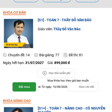
KHÓA CƠ BẢN
[S1] - TOÁN 7 - THẦY ĐỖ VĂN BẢO
Giáo viên:
Thầy Đỗ Văn Bảo
Chuyên đề: 14
Bài giảng: 77
Đề thi: 81
Ngày hết hạn:
31/07/2027
Giá:
899,000 đ
Học thử miễn phí
Mua khóa học theo giá bạn muốn
Đặt mua
📅 Từ ngày: 10/08/2026
Xem chi tiết
KHÓA NÂNG CAO
[S1+] - TOÁN 7 - NÂNG CAO - CÔ NGUYỄN