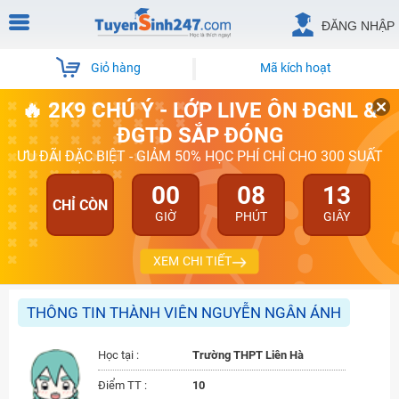
ĐĂNG NHẬP
Giỏ hàng
Mã kích hoạt
🔥 2K9 CHÚ Ý - LỚP LIVE ÔN ĐGNL &
ĐGTD SẮP ĐÓNG
ƯU ĐÃI ĐẶC BIỆT - GIẢM 50% HỌC PHÍ CHỈ CHO 300 SUẤT
00
08
13
CHỈ CÒN
GIỜ
PHÚT
GIÂY
XEM CHI TIẾT
THÔNG TIN THÀNH VIÊN NGUYỄN NGÂN ÁNH
Học tại :
Trường THPT Liên Hà
Điểm TT :
10