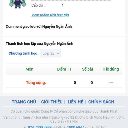
Cấp độ :
1
Xem thành tích học tập
Comment giao lưu với Nguyễn Ngân Ánh
Thành tích học tập của Nguyễn Ngân Ánh
Chương trình học
Môn
Điểm TT
Số bài
Tỉ lệ đúng
Tổng cộng:
0
0
---
TRANG CHỦ
GIỚI THIỆU
LIÊN HỆ
CHÍNH SÁCH
Cơ quan chủ quản: Công ty Cổ phần công nghệ giáo dục Thành Phát
Văn phòng: Tầng 7 - Tòa nhà Intracom - Số 82 Đường Dịch Vọng Hậu - Phường
Cầu Giấy - Hà Nội
Tel:
024.7300.7989
- Hotline:
1800.6947
- Email hỗ trợ: