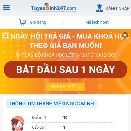
ĐĂNG NHẬP
Giỏ hàng
Mã kích hoạt
💥 NGÀY HỘI TRẢ GIÁ - MUA KHOÁ HỌC
THEO GIÁ BẠN MUỐN❗
🎯 TOÀN BỘ KHOÁ HỌC LỚP 1-12 (TỪ 10-12/08)
BẮT ĐẦU SAU 1 NGÀY
XEM CHI TIẾT
THÔNG TIN THÀNH VIÊN NGỌC MINH
Điểm TT :
10
Cấp độ :
1