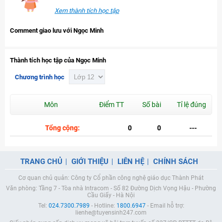
Xem thành tích học tập
Comment giao lưu với Ngọc Minh
Thành tích học tập của Ngọc Minh
Chương trình học
Môn
Điểm TT
Số bài
Tỉ lệ đúng
Tổng cộng:
0
0
---
TRANG CHỦ
GIỚI THIỆU
LIÊN HỆ
CHÍNH SÁCH
Cơ quan chủ quản: Công ty Cổ phần công nghệ giáo dục Thành Phát
Văn phòng: Tầng 7 - Tòa nhà Intracom - Số 82 Đường Dịch Vọng Hậu - Phường
Cầu Giấy - Hà Nội
Tel:
024.7300.7989
- Hotline:
1800.6947
- Email hỗ trợ:
lienhe@tuyensinh247.com