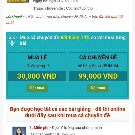
Ngày hết hạn :
31/07/2026
Thuộc chuyên đề :
Ước mơ tuổi thơ
Lời khuyên*
: Nên chọn mua theo chuyên đề để đảm bảo
đạt kết quả tốt
nhất
Mua cả chuyên đề
tiết kiệm 74%
so với mua từng
bài
MUA LẺ
CẢ CHUYÊN ĐỀ
số bài giảng :
1
số bài giảng + đề thi:
24
30,000 VNĐ
99,000 VNĐ
Đặt mua
Đặt mua
Bạn được học tất cả các bài giảng - đề thi online
dưới đây sau khi mua cả chuyên đề
1.
Miễn phí -
Đọc: Ý tưởng của chúng mình
Đã phát hành : 19/05/2025