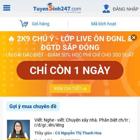
ĐĂNG NHẬP
Giỏ hàng
Mã kích hoạt
🔥 2K9 CHÚ Ý - LỚP LIVE ÔN ĐGNL &
ĐGTD SẮP ĐÓNG
ƯU ĐÃI ĐẶC BIỆT - GIẢM 50% HỌC PHÍ CHỈ CHO 300 SUẤT
CHỈ CÒN 1 NGÀY
XEM CHI TIẾT
Gợi ý mua chuyên đề
Viết: Nghe - viết: Chuyện xây nhà. Phân biệt ch/tr ;
r/d/gi ; iên/iêng
Thầy giáo :
Cô Nguyễn Thị Thanh Hoa