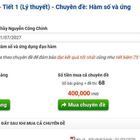
 Tiết 1 (Lý thuyết) - Chuyên đề: Hàm số và ứng
H ít nhất 25 điểm
 Tuyensinh247 (Từ 16-18/07/2025)
hầy Nguyễn Công Chính
1/07/2027
àm số và ứng dụng đạo hàm
năm 2018
ua theo chuyên đề để đảm bảo
đạt kết quả tốt nhất
cũng như
tiết kiệm 75 
g lai!
 viên giỏi và nổi tiếng
iảng
Số tiền mua cả chuyên đề
68
Số bài giảng + đề thi:
400,000
VNĐ
ảng
Mua chuyên đề
I ĐÂY SAU KHI MUA CẢ CHUYÊN ĐỀ
Đã phát hành : 01/03/2026