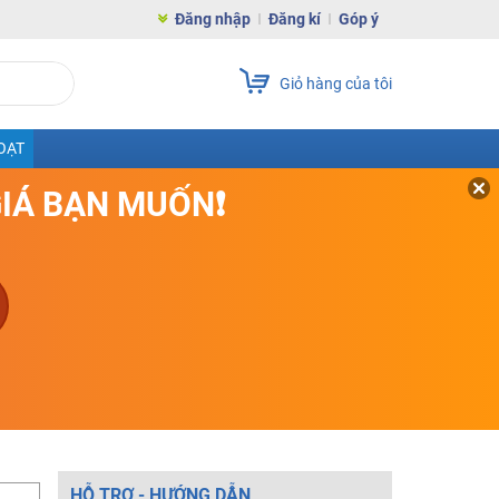
Đăng nhập
Đăng kí
Góp ý
Giỏ hàng của tôi
OẠT
GIÁ BẠN MUỐN❗
HỖ TRỢ - HƯỚNG DẪN