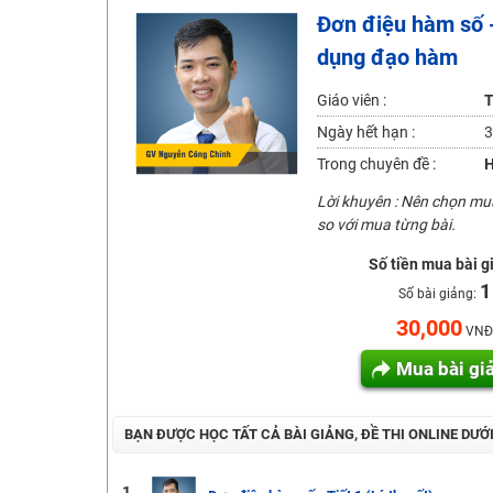
Đơn điệu hàm số -
Học online lớp 2 với thầy cô giáo giỏi, nổi tiếng
dụng đạo hàm
2K6! Lộ Trình Sun 2024 - Ba bước luyện thi TN THPT - Đ
Hot! Lễ hội đồng giá 449K - 499K toàn bộ khoá học tại
Giáo viên :
T
Khuyến Mãi Khoá Học 1K Chỉ Từ 11-13/09/2024
Ngày hết hạn :
3
Đồng giá khóa học 499K - 399K (13/11-15/11)
Trong chuyên đề :
H
Khai giảng các khóa lớp 9 Toán - Lý - Hóa - Văn - Anh 
Lời khuyên : Nên chọn m
so với mua từng bài.
Khai giảng khóa Ngữ văn 7 - xây nền vững chắc cho tươn
Luyện thi vào lớp 10 môn Toán, Văn, Hóa, Anh, Lý với giáo
Số tiền mua bài g
1
Số bài giảng:
30,000
VNĐ
Mua bài gi
BẠN ĐƯỢC HỌC TẤT CẢ BÀI GIẢNG, ĐỀ THI ONLINE DƯỚ
1.