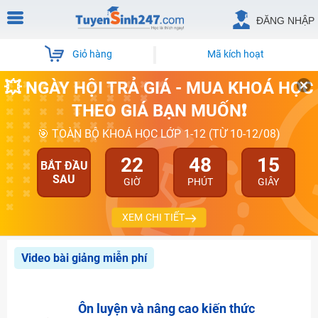
ĐĂNG NHẬP
Giỏ hàng
Mã kích hoạt
💥 NGÀY HỘI TRẢ GIÁ - MUA KHOÁ HỌC
THEO GIÁ BẠN MUỐN❗
🎯 TOÀN BỘ KHOÁ HỌC LỚP 1-12 (TỪ 10-12/08)
22
48
15
BẮT ĐẦU
SAU
GIỜ
PHÚT
GIÂY
XEM CHI TIẾT
Video bài giảng miễn phí
Ôn luyện và nâng cao kiến thức