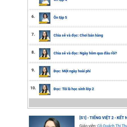
6.
Ôn tập 5
7.
Chia sẻ và đọc: Chơi bán hàng
8.
Chia sẻ và đọc: Ngày hôm qua đâu rồi?
9.
Đọc: Một ngày hoài phí
10.
Đọc: Tôi là học sinh lớp 2
[S1] - TIẾNG VIỆT 2 - K
Giáo viên:
Cô Quách Thị Th