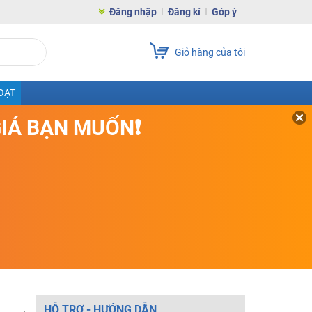
Đăng nhập
Đăng kí
Góp ý
Giỏ hàng của tôi
OẠT
GIÁ BẠN MUỐN❗
HỖ TRỢ - HƯỚNG DẪN