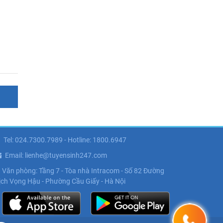
Tel: 024.7300.7989 - Hotline: 1800.6947
Email: lienhe@tuyensinh247.com
Văn phòng: Tầng 7 - Tòa nhà Intracom - Số 82 Đường
ịch Vọng Hậu - Phường Cầu Giấy - Hà Nội