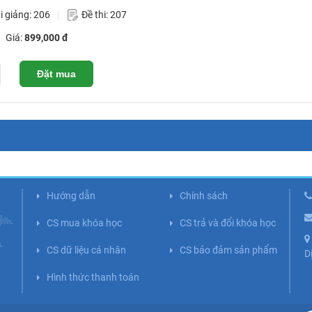
i giảng: 206
Đề thi: 207
Giá:
899,000 đ
Đặt mua
Hướng dẫn
Chính sách
CS mua khóa học
CS trả và đổi khóa học
CS dữ liệu cá nhân
CS bảo đảm sản phẩm
D
Hình thức thanh toán