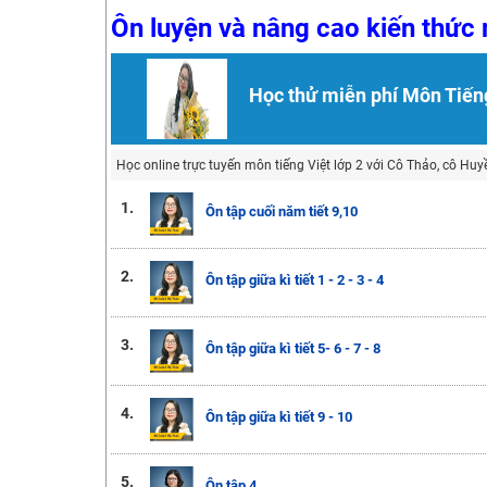
Học online lớp 2 với thầy cô giáo giỏi, nổi tiếng
Ôn luyện và nâng cao kiến thức
2K6! Lộ Trình Sun 2024 - Ba bước luyện thi TN THPT - Đ
Hot! Lễ hội đồng giá 449K - 499K toàn bộ khoá học tại
Học thử miễn phí Môn Tiến
Khuyến Mãi Khoá Học 1K Chỉ Từ 11-13/09/2024
Đồng giá khóa học 499K - 399K (13/11-15/11)
Học online trực tuyến môn tiếng Việt lớp 2 với Cô Thảo, cô Huyề
Khai giảng các khóa lớp 9 Toán - Lý - Hóa - Văn - Anh 
1.
Ôn tập cuối năm tiết 9,10
Khai giảng khóa Ngữ văn 7 - xây nền vững chắc cho tươn
Luyện thi vào lớp 10 môn Toán, Văn, Hóa, Anh, Lý với giáo
2.
Ôn tập giữa kì tiết 1 - 2 - 3 - 4
3.
Ôn tập giữa kì tiết 5- 6 - 7 - 8
4.
Ôn tập giữa kì tiết 9 - 10
5.
Ôn tập 4