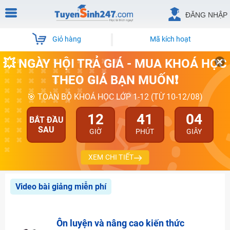
ĐĂNG NHẬP
Giỏ hàng
Mã kích hoạt
💥 NGÀY HỘI TRẢ GIÁ - MUA KHOÁ HỌC
THEO GIÁ BẠN MUỐN❗
🎯 TOÀN BỘ KHOÁ HỌC LỚP 1-12 (TỪ 10-12/08)
12
41
04
BẮT ĐẦU
SAU
GIỜ
PHÚT
GIÂY
XEM CHI TIẾT
Video bài giảng miễn phí
Ôn luyện và nâng cao kiến thức