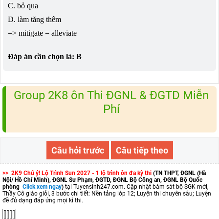
C. bỏ qua
D. làm tăng thêm
=> mitigate = alleviate
Đáp án cần chọn là: B
Group 2K8 ôn Thi ĐGNL & ĐGTD Miễn
Phí
Câu hỏi trước
Câu tiếp theo
>> 2K9 Chú ý! Lộ Trình Sun 2027 - 1 lộ trình ôn đa kỳ thi
(TN THPT, ĐGNL (Hà
Nội/ Hồ Chí Minh), ĐGNL Sư Phạm, ĐGTD, ĐGNL Bộ Công an, ĐGNL Bộ Quốc
phòng
-
Click xem ngay
)
tại Tuyensinh247.com.
Cập nhật bám sát bộ SGK mới,
Thầy Cô giáo giỏi, 3 bước chi tiết: Nền tảng lớp 12; Luyện thi chuyên sâu; Luyện
đề đủ dạng đáp ứng mọi kì thi.