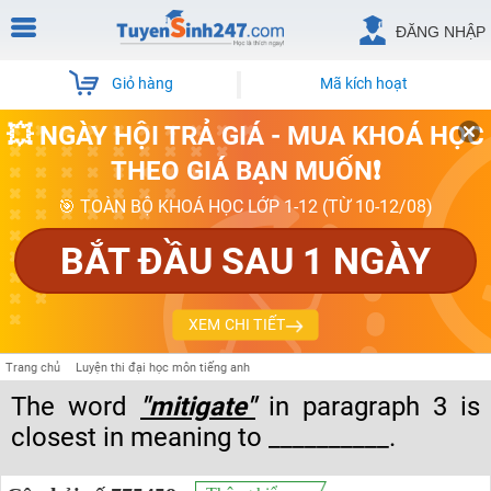
ĐĂNG NHẬP
Giỏ hàng
Mã kích hoạt
💥 NGÀY HỘI TRẢ GIÁ - MUA KHOÁ HỌC
THEO GIÁ BẠN MUỐN❗
🎯 TOÀN BỘ KHOÁ HỌC LỚP 1-12 (TỪ 10-12/08)
BẮT ĐẦU SAU 1 NGÀY
XEM CHI TIẾT
Trang chủ
Luyện thi đại học môn tiếng anh
The word
"mitigate"
in paragraph 3 is
closest in meaning to __________.