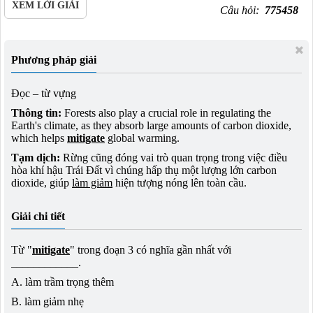
XEM LỜI GIẢI
Câu hỏi:
775458
Phương pháp giải
Đọc – từ vựng
Thông tin:
Forests also play a crucial role in regulating the
Earth's climate, as they absorb large amounts of carbon dioxide,
which helps
mitigate
global warming.
Tạm dịch:
Rừng cũng đóng vai trò quan trọng trong việc điều
hòa khí hậu Trái Đất vì chúng hấp thụ một lượng lớn carbon
dioxide, giúp
làm giảm
hiện tượng nóng lên toàn cầu.
Giải chi tiết
Từ "
mitigate
" trong đoạn 3 có nghĩa gần nhất với
____________.
A. làm trầm trọng thêm
B. làm giảm nhẹ