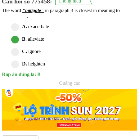
Câu hỏi số 775458:
Thông hiểu
The word
"mitigate"
in paragraph 3 is closest in meaning to
__________.
A.
exacerbate
B.
alleviate
C.
ignore
D.
heighten
Đáp án đúng là: B
Quảng cáo