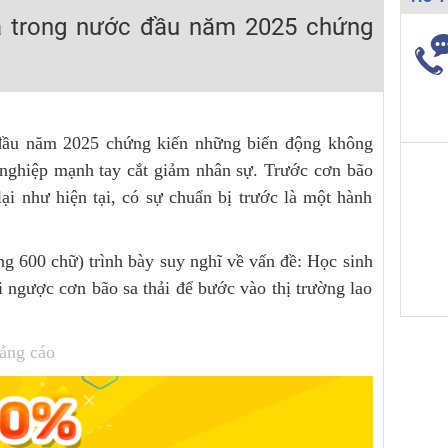
H ít nhất 25 điểm
và trong nước đầu năm 2025 chứng
 Tuyensinh247 (Từ 16-18/07/2025)
 đầu năm 2025 chứng kiến những biến động không
năm 2018
 nghiệp mạnh tay cắt giảm nhân sự. Trước cơn bão
g lai!
ại như hiện tại, có sự chuẩn bị trước là một hành
 viên giỏi và nổi tiếng
ng 600 chữ) trình bày suy nghĩ về vấn đề: Học sinh
i ngược cơn bão sa thải để bước vào thị trường lao
ảng cáo