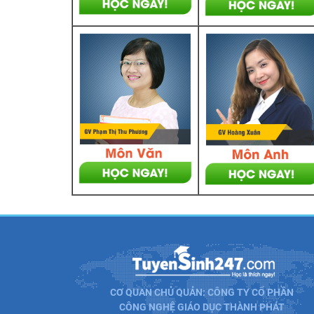
CƠ QUAN CHỦ QUẢN: CÔNG TY CỔ PHẦN
CÔNG NGHỆ GIÁO DỤC THÀNH PHÁT