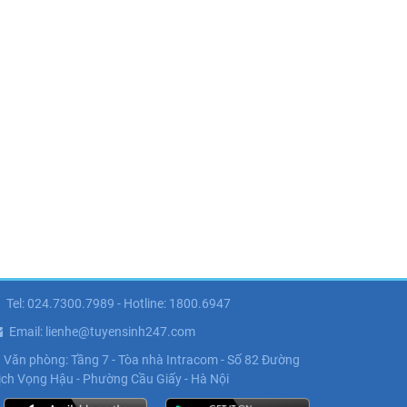
Tel: 024.7300.7989 - Hotline: 1800.6947
Email: lienhe@tuyensinh247.com
Văn phòng: Tầng 7 - Tòa nhà Intracom - Số 82 Đường
ịch Vọng Hậu - Phường Cầu Giấy - Hà Nội