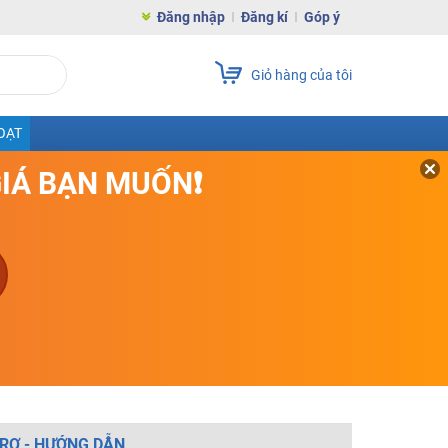
Đăng nhập
Đăng kí
Góp ý
Giỏ hàng của tôi
OẠT
GIÁ BẠN MUỐN❗
RỢ - HƯỚNG DẪN