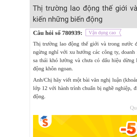
2K6! Lộ Trình Sun 2024 - Ba bước luyện thi TN THPT - Đ
Thị trường lao động thế giới 
Hot! Lễ hội đồng giá 449K - 499K toàn bộ khoá học tại
kiến những biến động
Khuyến Mãi Khoá Học 1K Chỉ Từ 11-13/09/2024
Câu hỏi số 780939:
Vận dụng cao
Đồng giá khóa học 499K - 399K (13/11-15/11)
Thị trường lao động thế giới và trong nước
Khai giảng các khóa lớp 9 Toán - Lý - Hóa - Văn - Anh 
ngừng nghỉ với xu hướng các công ty, doanh
Khai giảng khóa Ngữ văn 7 - xây nền vững chắc cho tươn
sa thái khó lường và chưa có dấu hiệu dừng l
Luyện thi vào lớp 10 môn Toán, Văn, Hóa, Anh, Lý với giáo
động khôn ngoan.
Anh/Chị hãy viết một bài văn nghị luận (khoả
lớp 12 với hành trình chuẩn bị nghề nghiệp, đ
động.
Qu