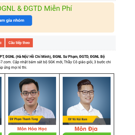
 ĐGNL & ĐGTD Miễn Phí
c
Câu tiếp theo
PT, ĐGNL (Hà Nội/ Hồ Chí Minh), ĐGNL Sư Phạm, ĐGTD, ĐGNL Bộ
47.com.
Cập nhật bám sát bộ SGK mới, Thầy Cô giáo giỏi, 3 bước chi
p ứng mọi kì thi.