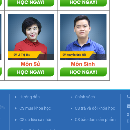
Hướng dẫn
Chính sách
CS mua khóa học
CS trả và đổi khóa học
CS dữ liệu cá nhân
CS bảo đảm sản phẩm
D