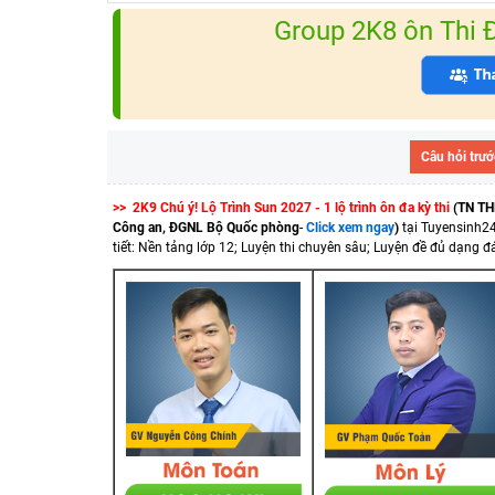
Group 2K8 ôn Thi
Câu hỏi trướ
>> 2K9 Chú ý! Lộ Trình Sun 2027 - 1 lộ trình ôn đa kỳ thi
(TN TH
Công an, ĐGNL Bộ Quốc phòng
-
Click xem ngay
)
tại Tuyensinh2
tiết: Nền tảng lớp 12; Luyện thi chuyên sâu; Luyện đề đủ dạng đá