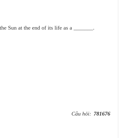
e Sun at the end of its life as a _______.
Câu hỏi:
781676