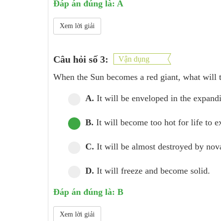
Đáp án đúng là: A
Xem lời giải
Câu hỏi số 3:
Vận dụng
When the Sun becomes a red giant, what will t
A.
It will be enveloped in the expandi
B.
It will become too hot for life to ex
C.
It will be almost destroyed by nov
D.
It will freeze and become solid.
Đáp án đúng là: B
Xem lời giải