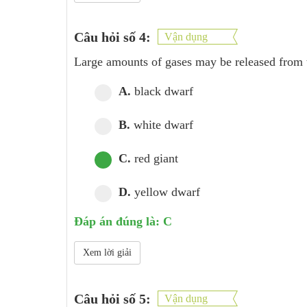
Câu hỏi số 4:
Vận dụng
Large amounts of gases may be released from th
A.
black dwarf
B.
white dwarf
C.
red giant
D.
yellow dwarf
Đáp án đúng là: C
Xem lời giải
Câu hỏi số 5:
Vận dụng