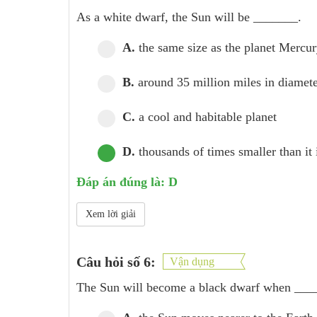
As a white dwarf, the Sun will be _______.
A.
the same size as the planet Mercur
B.
around 35 million miles in diamete
C.
a cool and habitable planet
D.
thousands of times smaller than it 
Đáp án đúng là: D
Xem lời giải
Câu hỏi số 6:
Vận dụng
The Sun will become a black dwarf when ___