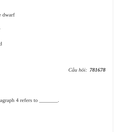
te dwarf
r
d
Câu hỏi:
781678
agraph 4 refers to _______.