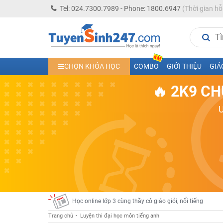
Tel: 024.7300.7989 - Phone: 1800.6947
(Thời gian hỗ
Học trực tuyến lớp 10 các môn Toán - Lý - Hóa - Văn - An
CHỌN KHÓA HỌC
COMBO
GIỚI THIỆU
GIÁ
Học trực tuyến lớp 11 đủ môn cùng Thầy Cô giỏi, nổi tiế
🔥 2K9 CH
Học online trực tuyến cấp Tiểu học và THCS năm học 2
Học online lớp 5 cùng thầy cô giáo giỏi, nổi tiếng
Học online lớp 7 cùng thầy cô giáo giỏi
Học online lớp 6 cùng thầy cô giỏi, nổi tiếng
Học online lớp 8 cùng thầy cô giáo giỏi
2K13! Bứt Phá Lớp 5 Năm Học 2023 - 2024
Học online lớp 4 cùng thầy cô giáo giỏi, nổi tiếng
Học online lớp 3 cùng thầy cô giáo giỏi, nổi tiếng
Học online lớp 2 với thầy cô giáo giỏi, nổi tiếng
Trang chủ
Luyện thi đại học môn tiếng anh