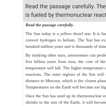
2K6! Lộ Trình Sun 2024 - Ba bước luyện thi TN THPT - Đ
Read the passage carefully. The 
Hot! Lễ hội đồng giá 449K - 499K toàn bộ khoá học tại
is fueled by thermonuclear react
Khuyến Mãi Khoá Học 1K Chỉ Từ 11-13/09/2024
Đồng giá khóa học 499K - 399K (13/11-15/11)
Read the passage carefully.
Khai giảng các khóa lớp 9 Toán - Lý - Hóa - Văn - Anh 
The Sun today is a yellow dwarf star. It is fu
Khai giảng khóa Ngữ văn 7 - xây nền vững chắc cho tươn
convert hydrogen to helium. The Sun has exist
hundred million years and is thousands of times
Luyện thi vào lớp 10 môn Toán, Văn, Hóa, Anh, Lý với giáo
By studying other stars, astronomers can predic
five billion years from now, the core of th
temperature will fall. The higher temperature o
reactions. The outer regions of the Sun will
distance to Mercury, which is the closest plane
Temperatures on the Earth will become too high 
Once the Sun has used up its thermonuclear ener
shrinks to the size of the Earth, it will bec