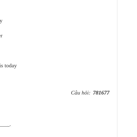
y
r
is today
Câu hỏi:
781677
____.