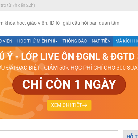
 trợ từ 7h đến 22h)
h- Sinh-Sử-Địa cùng Thầy Cô giỏi, nổi tiếng
O VIÊN
HỌC THỬ MIỄN PHÍ
THÔNG BÁO
NẠP TIỀN
MÃ KÍCH H
ng
Ú Ý - LỚP LIVE ÔN ĐGNL & ĐGT
026-2027
ƯU ĐÃI ĐẶC BIỆT - GIẢM 50% HỌC PHÍ CHỈ CHO 300 SUẤ
CHỈ CÒN 1 NGÀY
XEM CHI TIẾT
HỖ T