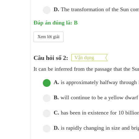
D.
The transformation of the Sun comp
Đáp án đúng là: B
Xem lời giải
Câu hỏi số 2:
Vận dụng
It can be inferred from the passage that the S
A.
is approximately halfway through i
B.
will continue to be a yellow dwarf 
C.
has been in existence for 10 billio
D.
is rapidly changing in size and bri