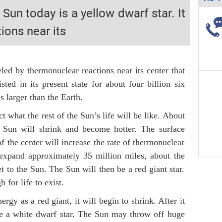
H ít nhất 25 điểm
Sun today is a yellow dwarf star. It
 Tuyensinh247 (Từ 16-18/07/2025)
ions near its
năm 2018
eled by thermonuclear reactions near its center that
g lai!
ed in its present state for about four billion six
 larger than the Earth.
 viên giỏi và nổi tiếng
t what the rest of the Sun’s life will be like. About
e Sun will shrink and become hotter. The surface
f the center will increase the rate of thermonuclear
 expand approximately 35 million miles, about the
t to the Sun. The Sun will then be a red giant star.
for life to exist.
gy as a red giant, it will begin to shrink. After it
ome a white dwarf star. The Sun may throw off huge