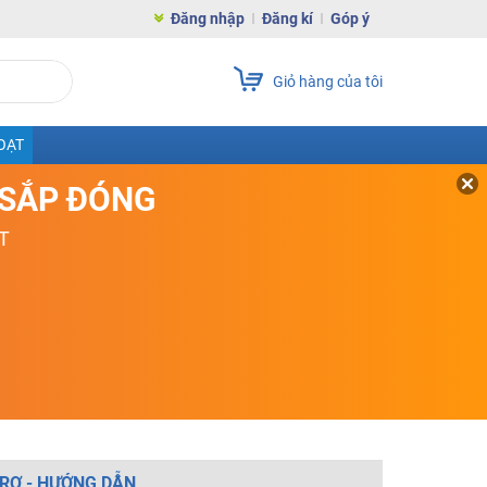
Đăng nhập
Đăng kí
Góp ý
Giỏ hàng của tôi
OẠT
D SẮP ĐÓNG
T
RỢ - HƯỚNG DẪN