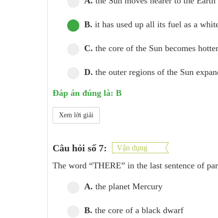
A.
the Sun moves nearer to the Earth
B.
it has used up all its fuel as a whi
C.
the core of the Sun becomes hotte
D.
the outer regions of the Sun expan
Đáp án đúng là: B
Xem lời giải
Câu hỏi số 7:
Vận dụng
The word “THERE” in the last sentence of par
A.
the planet Mercury
B.
the core of a black dwarf