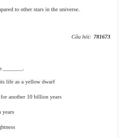
ared to other stars in the universe.
Câu hỏi:
781673
un _______.
ts life as a yellow dwarf
for another 10 billion years
n years
ghtness