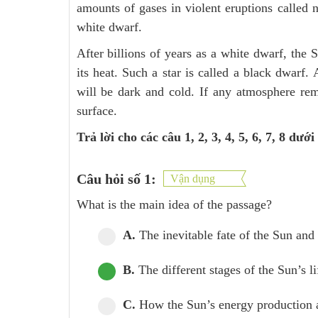
amounts of gases in violent eruptions called 
white dwarf.
After billions of years as a white dwarf, the S
its heat. Such a star is called a black dwarf
will be dark and cold. If any atmosphere re
surface.
Trả lời cho các câu 1, 2, 3, 4, 5, 6, 7, 8 dưới
Câu hỏi số 1:
Vận dụng
What is the main idea of the passage?
A.
The inevitable fate of the Sun and 
B.
The different stages of the Sun’s lif
C.
How the Sun’s energy production af