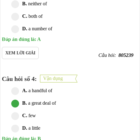
B.
neither of
C.
both of
D.
a number of
Đáp án đúng là: A
XEM LỜI GIẢI
Câu hỏi:
805239
Câu hỏi số 4:
Vận dụng
A.
a handful of
B.
a great deal of
C.
few
D.
a little
Đáp án đúng là: B