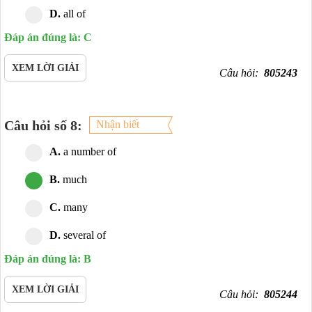
D.
all of
Đáp án đúng là: C
XEM LỜI GIẢI
Câu hỏi:
805243
Câu hỏi số 8:
Nhận biết
A.
a number of
B.
much
C.
many
D.
several of
Đáp án đúng là: B
XEM LỜI GIẢI
Câu hỏi:
805244