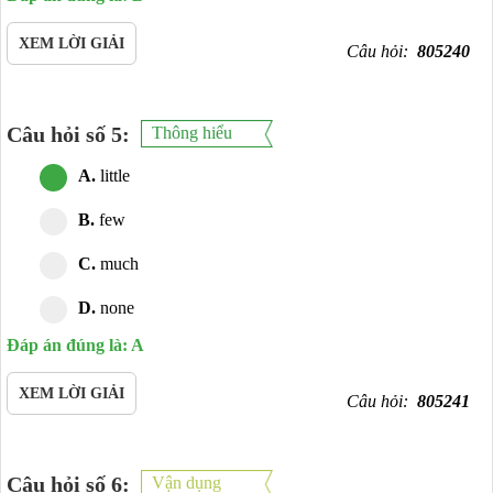
XEM LỜI GIẢI
Câu hỏi:
805240
Câu hỏi số 5:
Thông hiểu
A.
little
B.
few
C.
much
D.
none
Đáp án đúng là: A
XEM LỜI GIẢI
Câu hỏi:
805241
Câu hỏi số 6:
Vận dụng