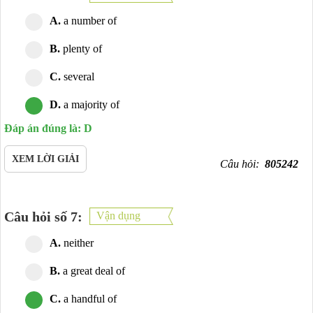
A.
a number of
B.
plenty of
C.
several
D.
a majority of
Đáp án đúng là: D
XEM LỜI GIẢI
Câu hỏi:
805242
Câu hỏi số 7:
Vận dụng
A.
neither
B.
a great deal of
C.
a handful of