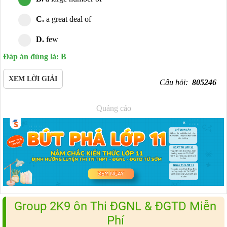
C.
a great deal of
D.
few
Đáp án đúng là: B
XEM LỜI GIẢI
Câu hỏi:
805246
Quảng cáo
Group 2K9 ôn Thi ĐGNL & ĐGTD Miễn
Phí