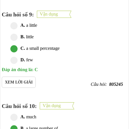
Câu hỏi số 9:
Vận dụng
A.
a little
B.
little
C.
a small percentage
D.
few
Đáp án đúng là: C
XEM LỜI GIẢI
Câu hỏi:
805245
Câu hỏi số 10:
Vận dụng
A.
much
B.
a large number of