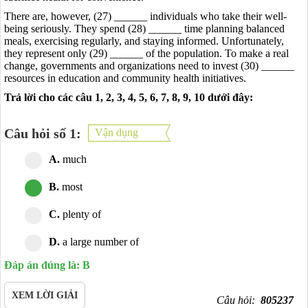
There are, however, (27) ______ individuals who take their well-
being seriously. They spend (28) ______ time planning balanced
meals, exercising regularly, and staying informed. Unfortunately,
they represent only (29) ______ of the population. To make a real
change, governments and organizations need to invest (30) ______
resources in education and community health initiatives.
Trả lời cho các câu 1, 2, 3, 4, 5, 6, 7, 8, 9, 10 dưới đây:
Câu hỏi số 1:
Vận dụng
A.
much
B.
most
C.
plenty of
D.
a large number of
Đáp án đúng là: B
XEM LỜI GIẢI
Câu hỏi:
805237