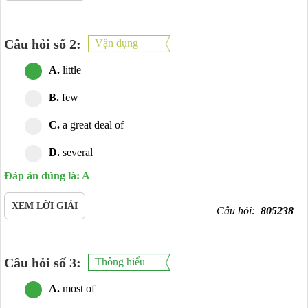
Câu hỏi số 2:
Vận dụng
A.
little
B.
few
C.
a great deal of
D.
several
Đáp án đúng là: A
XEM LỜI GIẢI
Câu hỏi:
805238
Câu hỏi số 3:
Thông hiểu
A.
most of