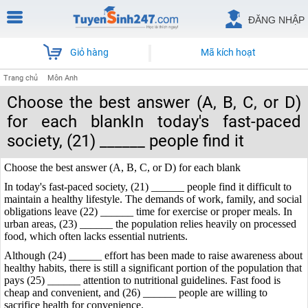
ĐĂNG NHẬP
Giỏ hàng
Mã kích hoạt
Trang chủ
Môn Anh
Choose the best answer (A, B, C, or D)
for each blankIn today's fast-paced
society, (21) ______ people find it
Choose the best answer (A, B, C, or D) for each blank
In today's fast-paced society, (21) ______ people find it difficult to
maintain a healthy lifestyle. The demands of work, family, and social
obligations leave (22) ______ time for exercise or proper meals. In
urban areas, (23) ______ the population relies heavily on processed
food, which often lacks essential nutrients.
Although (24) ______ effort has been made to raise awareness about
healthy habits, there is still a significant portion of the population that
pays (25) ______ attention to nutritional guidelines. Fast food is
cheap and convenient, and (26) ______ people are willing to
sacrifice health for convenience.